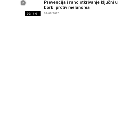
Prevencija i rano otkrivanje ključni u
borbi protiv melanoma
09/08/2026
00:11:01