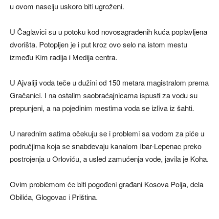
u ovom naselju uskoro biti ugroženi.
U Čaglavici su u potoku kod novosagrađenih kuća poplavljena
dvorišta. Potopljen je i put kroz ovo selo na istom mestu
između Kim radija i Medija centra.
U Ajvaliji voda teče u dužini od 150 metara magistralom prema
Gračanici. I na ostalim saobraćajnicama ispusti za vodu su
prepunjeni, a na pojedinim mestima voda se izliva iz šahti.
U narednim satima očekuju se i problemi sa vodom za piće u
područjima koja se snabdevaju kanalom Ibar-Lepenac preko
postrojenja u Orloviću, a usled zamućenja vode, javila je Koha.
Ovim problemom će biti pogođeni građani Kosova Polja, dela
Obilića, Glogovac i Priština.