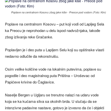
Poplave na centralnom Kosovu zbog jake kiše - Preoce pod vodom (Foto: Kim)
Poplave na centralnom Kosovu – put koji vodi od Lapljeg Sela
ka Preocu je neprohodan u delu ispod nadvožnjaka, takođe
zbog izlivanja reke Gračanke.
Poplavljen je i deo puta u Lapljem Selu koji su opštinske vlasti
nedavno odlučile da rekonstruišu.
Osim velike količine vode na lokalnim putevima, poplave su
pogodile i deo magistralnog puta Priština – Uroševac od
Papićeve krivine do Čaglavice.
Naselje Bergen u Ugljaru se trenutno nalazi na udaru vode
koja se ka kućama sliva sa okolnih brda. U slučaju da se
intenzivne padavine nastave, gotovo je izvesno da će i objekti