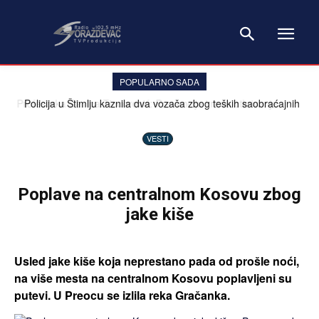
POPULARNO SADA
Profesorka Danica Tiodorović: Prevencija i rano otkrivanje
Policija u Štimlju kaznila dva vozača zbog teških saobraćajnih
ključni u borbi protiv melanoma
prekršaja
VESTI
Poplave na centralnom Kosovu zbog
jake kiše
Usled jake kiše koja neprestano pada od prošle noći,
na više mesta na centralnom Kosovu poplavljeni su
putevi. U Preocu se izlila reka Gračanka.