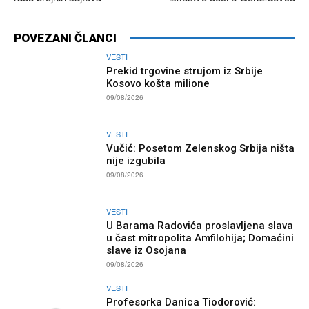
POVEZANI ČLANCI
VESTI
Prekid trgovine strujom iz Srbije
Kosovo košta milione
09/08/2026
VESTI
Vučić: Posetom Zelenskog Srbija ništa
nije izgubila
09/08/2026
VESTI
U Barama Radovića proslavljena slava
u čast mitropolita Amfilohija; Domaćini
slave iz Osojana
09/08/2026
VESTI
Profesorka Danica Tiodorović: