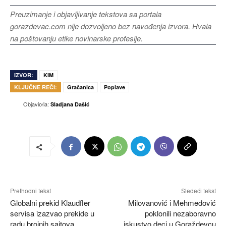
Preuzimanje i objavljivanje tekstova sa portala
gorazdevac.com nije dozvoljeno bez navođenja izvora. Hvala
na poštovanju etike novinarske profesije.
IZVOR:
KIM
KLJUČNE REČI:
Gračanica
Poplave
Objavio/la:
Sladjana Dašić
Prethodni tekst
Sledeći tekst
Globalni prekid Klaudfler
Milovanović i Mehmedović
servisa izazvao prekide u
poklonili nezaboravno
radu brojnih sajtova
iskustvo deci u Goraždevcu