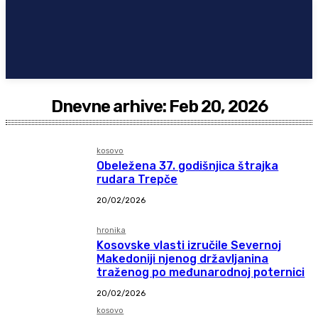
Dnevne arhive: Feb 20, 2026
kosovo
Obeležena 37. godišnjica štrajka
rudara Trepče
20/02/2026
hronika
Kosovske vlasti izručile Severnoj
Makedoniji njenog državljanina
traženog po međunarodnoj poternici
20/02/2026
kosovo