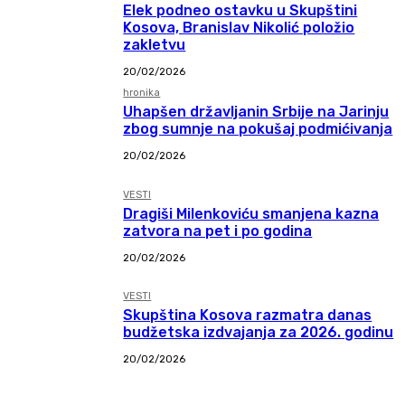
Elek podneo ostavku u Skupštini
Kosova, Branislav Nikolić položio
zakletvu
20/02/2026
hronika
Uhapšen državljanin Srbije na Jarinju
zbog sumnje na pokušaj podmićivanja
20/02/2026
VESTI
Dragiši Milenkoviću smanjena kazna
zatvora na pet i po godina
20/02/2026
VESTI
Skupština Kosova razmatra danas
budžetska izdvajanja za 2026. godinu
20/02/2026