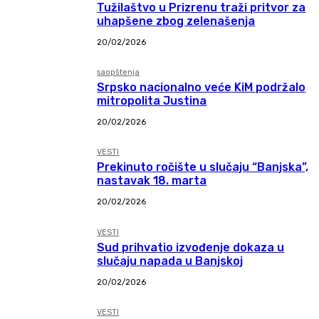
Tužilaštvo u Prizrenu traži pritvor za
uhapšene zbog zelenašenja
20/02/2026
saopštenja
Srpsko nacionalno veće KiM podržalo
mitropolita Justina
20/02/2026
VESTI
Prekinuto ročište u slučaju “Banjska”,
nastavak 18. marta
20/02/2026
VESTI
Sud prihvatio izvođenje dokaza u
slučaju napada u Banjskoj
20/02/2026
VESTI