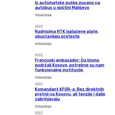
Iz automatske puške pucano na
autobus u opštini Mališevo
11/06/2026
VESTI
Radnicima RTK isplaćene plate,
obustavljaju proteste
11/06/2026
VESTI
Francuski ambasador: Da bismo
podržali Kosovo, potrebne su nam
funkcionalne institucije
11/06/2026
VESTI
Komandant KFOR-a: Bez direktnih
pretnji na Kosovu, ali tenzije i dalje
zabrinjavaju
11/06/2026
VESTI