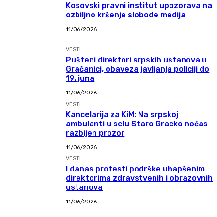
Kosovski pravni institut upozorava na
ozbiljno kršenje slobode medija
11/06/2026
VESTI
Pušteni direktori srpskih ustanova u
Gračanici, obaveza javljanja policiji do
19. juna
11/06/2026
VESTI
Kancelarija za KiM: Na srpskoj
ambulanti u selu Staro Gracko noćas
razbijen prozor
11/06/2026
VESTI
I danas protesti podrške uhapšenim
direktorima zdravstvenih i obrazovnih
ustanova
11/06/2026