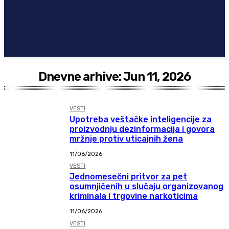
Dnevne arhive: Jun 11, 2026
VESTI
Upotreba veštačke inteligencije za
proizvodnju dezinformacija i govora
mržnje protiv uticajnih žena
11/06/2026
VESTI
Jednomesečni pritvor za pet
osumnjičenih u slučaju organizovanog
kriminala i trgovine narkoticima
11/06/2026
VESTI