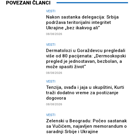
POVEZANI ČLANCI
VESTI
Nakon sastanka delegacija: Srbija
podržava teritorijalni integritet
Ukrajine „bez ikakvog ali”
08/08/2026
VESTI
Dermatolozi u Goraždevcu pregledali
više od 80 pacijenata: „Dermoskopski
pregled je jednostavan, bezbolan, a
može spasiti život“
08/08/2026
VESTI
Tenzija, svađa i jaja u skupštini, Kurti
traži dodatno vreme za postizanje
dogovora
08/08/2026
VESTI
Zelenski u Beogradu: Počeo sastanak
sa Vučićem, najavljen memorandum o
saradnji Srbije i Ukrajine