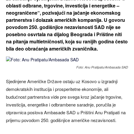
oblasti odbrane, trgovine, investicija i energetike –
neograničene“, pozivajući na jačanje ekonomskog
partnerstva i dolazak američkih kompanija. U govoru
povodom 250. godišnjice nezavisnosti SAD nije se
posebno osvrtala na dijalog Beograda i Prištine niti
na pitanja multietničnosti, koja su ranijih godina često
bila deo obraćanja američkih zvaničnika.
Foto: Anu Pratipatu/Ambasada SAD
Sjedinjene Američke Države ostaju uz Kosovo u izgradnji
demokratskih institucija i prosperitetne ekonomije, ali
budućnost partnerstva vide pre svega kroz jačanje trgovine,
investicija, energetike i odbrambene saradnje, poručila je
otpravnica poslova Ambasade SAD u Prištini Anu Pratipati na
prijemu povodom 250. godišnjice američke nezavisnosti.