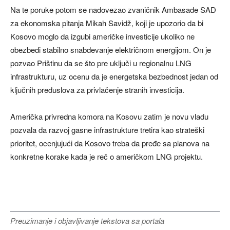
Na te poruke potom se nadovezao zvaničnik Ambasade SAD
za ekonomska pitanja Mikah Savidž, koji je upozorio da bi
Kosovo moglo da izgubi američke investicije ukoliko ne
obezbedi stabilno snabdevanje električnom energijom. On je
pozvao Prištinu da se što pre uključi u regionalnu LNG
infrastrukturu, uz ocenu da je energetska bezbednost jedan od
ključnih preduslova za privlačenje stranih investicija.
Američka privredna komora na Kosovu zatim je novu vladu
pozvala da razvoj gasne infrastrukture tretira kao strateški
prioritet, ocenjujući da Kosovo treba da pređe sa planova na
konkretne korake kada je reč o američkom LNG projektu.
Preuzimanje i objavljivanje tekstova sa portala