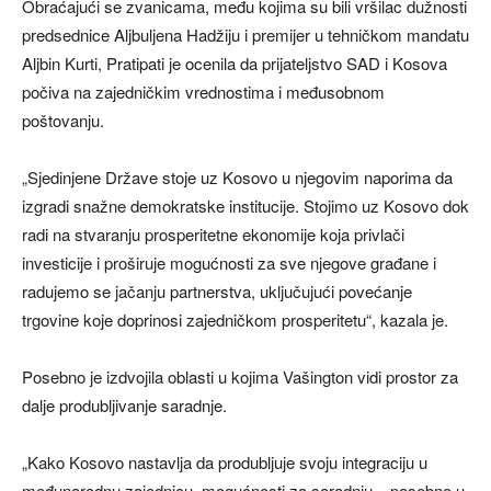
Obraćajući se zvanicama, među kojima su bili vršilac dužnosti
predsednice Aljbuljena Hadžiju i premijer u tehničkom mandatu
Aljbin Kurti, Pratipati je ocenila da prijateljstvo SAD i Kosova
počiva na zajedničkim vrednostima i međusobnom
poštovanju.
„Sjedinjene Države stoje uz Kosovo u njegovim naporima da
izgradi snažne demokratske institucije. Stojimo uz Kosovo dok
radi na stvaranju prosperitetne ekonomije koja privlači
investicije i proširuje mogućnosti za sve njegove građane i
radujemo se jačanju partnerstva, uključujući povećanje
trgovine koje doprinosi zajedničkom prosperitetu“, kazala je.
Posebno je izdvojila oblasti u kojima Vašington vidi prostor za
dalje produbljivanje saradnje.
„Kako Kosovo nastavlja da produbljuje svoju integraciju u
međunarodnu zajednicu, mogućnosti za saradnju – posebno u