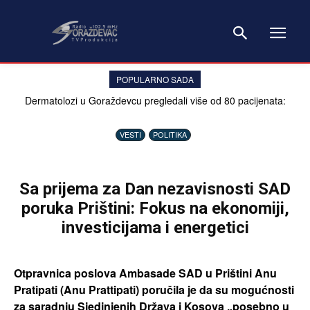
POPULARNO SADA
Dermatolozi u Goraždevcu pregledali više od 80 pacijenata:
„Dermoskopski pregled je jednostavan, bezbolan, a može spasiti
život“
VESTI
POLITIKA
Sa prijema za Dan nezavisnosti SAD
poruka Prištini: Fokus na ekonomiji,
investicijama i energetici
Otpravnica poslova Ambasade SAD u Prištini Anu
Pratipati (Anu Prattipati) poručila je da su mogućnosti
za saradnju Sjedinjenih Država i Kosova „posebno u