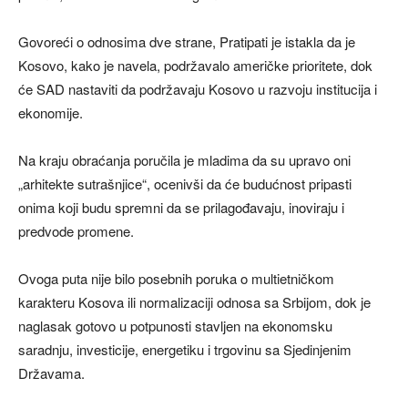
Govoreći o odnosima dve strane, Pratipati je istakla da je
Kosovo, kako je navela, podržavalo američke prioritete, dok
će SAD nastaviti da podržavaju Kosovo u razvoju institucija i
ekonomije.
Na kraju obraćanja poručila je mladima da su upravo oni
„arhitekte sutrašnjice“, ocenivši da će budućnost pripasti
onima koji budu spremni da se prilagođavaju, inoviraju i
predvode promene.
Ovoga puta nije bilo posebnih poruka o multietničkom
karakteru Kosova ili normalizaciji odnosa sa Srbijom, dok je
naglasak gotovo u potpunosti stavljen na ekonomsku
saradnju, investicije, energetiku i trgovinu sa Sjedinjenim
Državama.