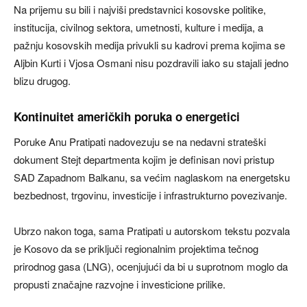
Na prijemu su bili i najviši predstavnici kosovske politike,
institucija, civilnog sektora, umetnosti, kulture i medija, a
pažnju kosovskih medija privukli su kadrovi prema kojima se
Aljbin Kurti i Vjosa Osmani nisu pozdravili iako su stajali jedno
blizu drugog.
Kontinuitet američkih poruka o energetici
Poruke Anu Pratipati nadovezuju se na nedavni strateški
dokument Stejt departmenta kojim je definisan novi pristup
SAD Zapadnom Balkanu, sa većim naglaskom na energetsku
bezbednost, trgovinu, investicije i infrastrukturno povezivanje.
Ubrzo nakon toga, sama Pratipati u autorskom tekstu pozvala
je Kosovo da se priključi regionalnim projektima tečnog
prirodnog gasa (LNG), ocenjujući da bi u suprotnom moglo da
propusti značajne razvojne i investicione prilike.