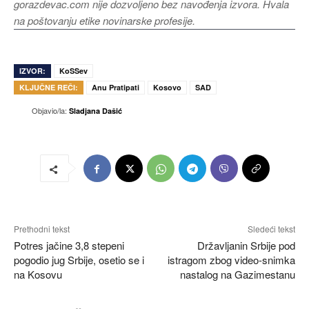
gorazdevac.com nije dozvoljeno bez navođenja izvora. Hvala
na poštovanju etike novinarske profesije.
IZVOR:
KoSSev
KLJUČNE REČI:
Anu Pratipati
Kosovo
SAD
Objavio/la:
Sladjana Dašić
Prethodni tekst
Sledeći tekst
Potres jačine 3,8 stepeni
Državljanin Srbije pod
pogodio jug Srbije, osetio se i
istragom zbog video-snimka
na Kosovu
nastalog na Gazimestanu