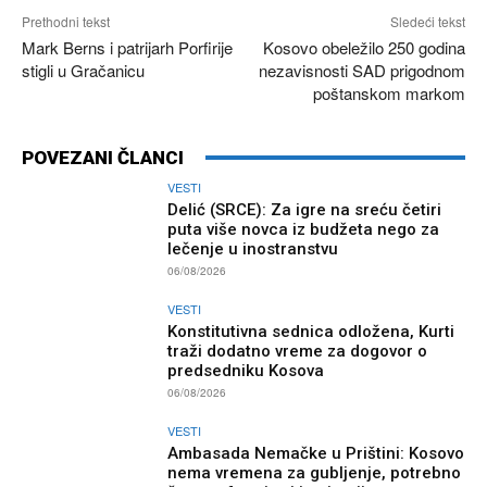
Prethodni tekst
Sledeći tekst
Mark Berns i patrijarh Porfirije
Kosovo obeležilo 250 godina
stigli u Gračanicu
nezavisnosti SAD prigodnom
poštanskom markom
POVEZANI ČLANCI
VESTI
Delić (SRCE): Za igre na sreću četiri
puta više novca iz budžeta nego za
lečenje u inostranstvu
06/08/2026
VESTI
Konstitutivna sednica odložena, Kurti
traži dodatno vreme za dogovor o
predsedniku Kosova
06/08/2026
VESTI
Ambasada Nemačke u Prištini: Kosovo
nema vremena za gubljenje, potrebno