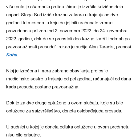
više puta je ošamarila po licu, čime je izvršila krivično delo
napad. Stoga Sud izriče kaznu zatvora u trajanju od dve
godine i tri meseca, u koju će joj biti uračunato vreme
provedeno u pritvoru od 2. novembra 2022. do 24. novembra
2022. godine, dok će se preostali deo kazne izvršiti odmah po
pravosnažnosti presude“, rekao je sudija Alan Taranis, prenosi
Koha
.
Njoj je izrečena i mera zabrane obavljanja profesije
medicinske sestre u trajanju od pet godina, računajući od dana
kada presuda postane pravosnažna.
Dok je za dve druge optužene u ovom slučaju, koje su bile
optužene za saizvršilaštvo, doneta oslobađajuća presuda.
U sudnici u kojoj je doneta odluka optužene u ovom predmetu
nisu bile prisutne.