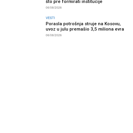
što pre formirati institucije
06/08/2026
VESTI
Porasla potrošnja struje na Kosovu,
uvoz u julu premašio 3,5 miliona evra
06/08/2026