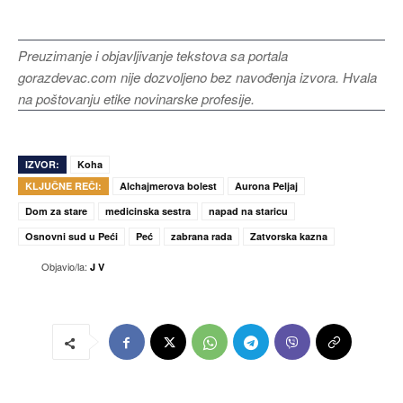
Preuzimanje i objavljivanje tekstova sa portala
gorazdevac.com nije dozvoljeno bez navođenja izvora. Hvala
na poštovanju etike novinarske profesije.
IZVOR:
Koha
KLJUČNE REČI:
Alchajmerova bolest
Aurona Peljaj
Dom za stare
medicinska sestra
napad na staricu
Osnovni sud u Peći
Peć
zabrana rada
Zatvorska kazna
Objavio/la:
J V