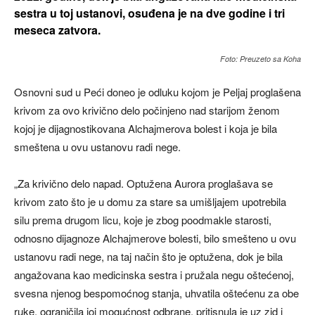
sestra u toj ustanovi, osuđena je na dve godine i tri
meseca zatvora.
Foto: Preuzeto sa Koha
Osnovni sud u Peći doneo je odluku kojom je Peljaj proglašena
krivom za ovo krivično delo počinjeno nad starijom ženom
kojoj je dijagnostikovana Alchajmerova bolest i koja je bila
smeštena u ovu ustanovu radi nege.
„Za krivično delo napad. Optužena Aurora proglašava se
krivom zato što je u domu za stare sa umišljajem upotrebila
silu prema drugom licu, koje je zbog poodmakle starosti,
odnosno dijagnoze Alchajmerove bolesti, bilo smešteno u ovu
ustanovu radi nege, na taj način što je optužena, dok je bila
angažovana kao medicinska sestra i pružala negu oštećenoj,
svesna njenog bespomoćnog stanja, uhvatila oštećenu za obe
ruke, ograničila joj mogućnost odbrane, pritisnula je uz zid i