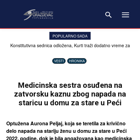
POPULARNO SADA
Konstitutivna sednica odložena, Kurti traži dodatno vreme za
dogovor o predsedniku Kosova
VESTI
HRONIKA
Medicinska sestra osuđena na
zatvorsku kaznu zbog napada na
staricu u domu za stare u Peći
Optužena Aurona Peljaj, koja se teretila za krivično
delo napada na stariju ženu u domu za stare u Peći
2022. godine, dok je bila angažovana kao medicinska