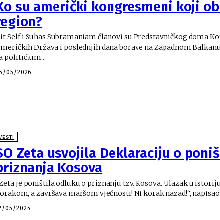
Ko su američki kongresmeni koji ob
region?
it Self i Suhas Subramaniam članovi su Predstavničkog doma Ko
meričkih Država i poslednjih dana borave na Zapadnom Balkanu
a političkim...
6/05/2026
VESTI
SO Zeta usvojila Deklaraciju o poni
priznanja Kosova
Zeta je poništila odluku o priznanju tzv. Kosova. Ulazak u istori
orakom, a završava maršom vječnosti! Ni korak nazad!“, napisao j
2/05/2026