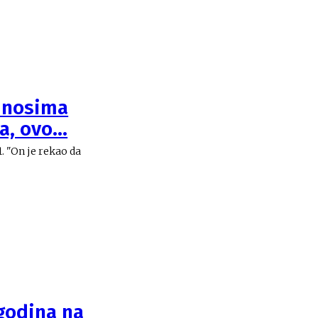
dnosima
, ovo...
da
 godina na