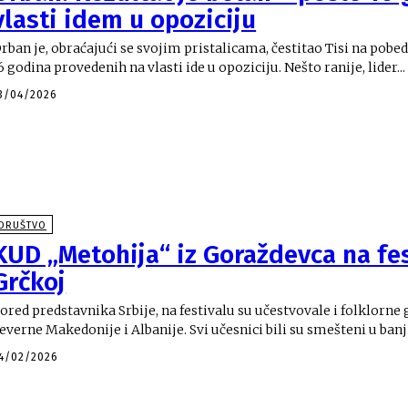
vlasti idem u opoziciju
rban je, obraćajući se svojim pristalicama, čestitao Tisi na pobed
16 godina provedenih na vlasti ide u opoziciju. Nešto ranije, lider...
3/04/2026
DRUŠTVO
KUD „Metohija“ iz Goraždevca na fes
Grčkoj
ored predstavnika Srbije, na festivalu su učestvovale i folklorne 
everne Makedonije i Albanije. Svi učesnici bili su smešteni u banji.
4/02/2026