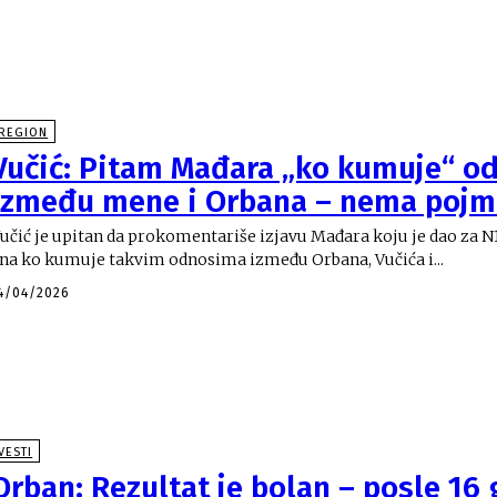
REGION
Vučić: Pitam Mađara „ko kumuje“ o
između mene i Orbana – nema pojma
učić je upitan da prokomentariše izjavu Mađara koju je dao za N1. "On je rekao 
na ko kumuje takvim odnosima između Orbana, Vučića i...
4/04/2026
VESTI
Orban: Rezultat je bolan – posle 16