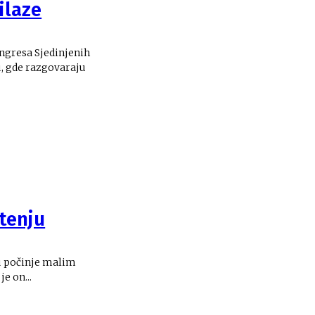
ilaze
ngresa Sjedinjenih
, gde razgovaraju
štenju
ju počinje malim
e on...