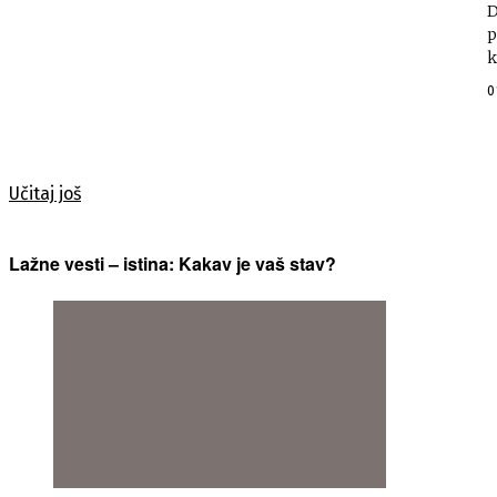
D
p
0
Učitaj još
Lažne vesti – istina: Kakav je vaš stav?