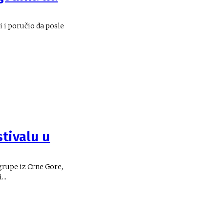
i i poručio da posle
tivalu u
grupe iz Crne Gore,
..