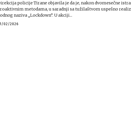
irekcija policije Tirane objavila je da je, nakon dvomesečne ist
roaktivnim metodama, u saradnji sa tužilaštvom uspešno reali
kodnog naziva „Lockdown“. U akciji...
1/02/2026