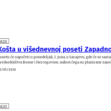
VESTI
Košta u višednevnoj poseti Zapadn
osetu će započeti u ponedeljak, 1. juna, u Sarajevu, gde će se sast
redsedništva Bosne i Hercegovine, nakon čega su planirane zajedn
0/05/2026
VESTI