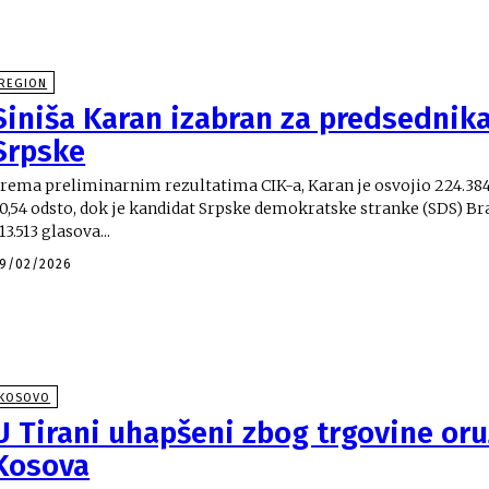
REGION
Siniša Karan izabran za predsednik
Srpske
rema preliminarnim rezultatima CIK-a, Karan je osvojio 224.384
0,54 odsto, dok je kandidat Srpske demokratske stranke (SDS) B
13.513 glasova...
9/02/2026
KOSOVO
U Tirani uhapšeni zbog trgovine or
Kosova