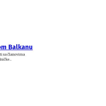
om Balkanu
ati sa članovima
ičke...