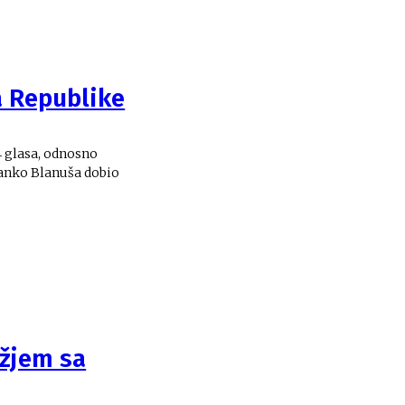
a Republike
 glasa, odnosno
ranko Blanuša dobio
užjem sa