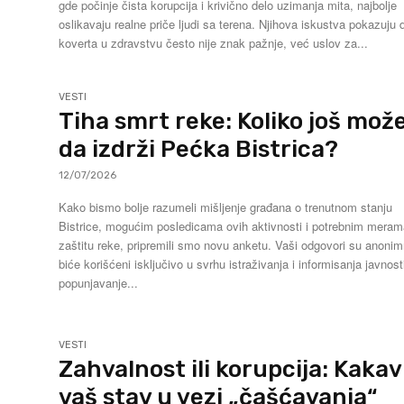
gde počinje čista korupcija i krivično delo uzimanja mita, najbolje
oslikavaju realne priče ljudi sa terena. Njihova iskustva pokazuju 
koverta u zdravstvu često nije znak pažnje, već uslov za...
VESTI
Tiha smrt reke: Koliko još mož
da izdrži Pećka Bistrica?
12/07/2026
Kako bismo bolje razumeli mišljenje građana o trenutnom stanju
Bistrice, mogućim posledicama ovih aktivnosti i potrebnim mera
zaštitu reke, pripremili smo novu anketu. Vaši odgovori su anonimni i
biće korišćeni isključivo u svrhu istraživanja i informisanja javnost
popunjavanje...
VESTI
Zahvalnost ili korupcija: Kakav
vaš stav u vezi „čašćavanja“