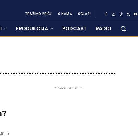
TRAŽIMO PRIČU
O NAMA
OGLASI
I
PRODUKCIJA
PODCAST
RADIO
- Advertisement -
a?
ti“, a