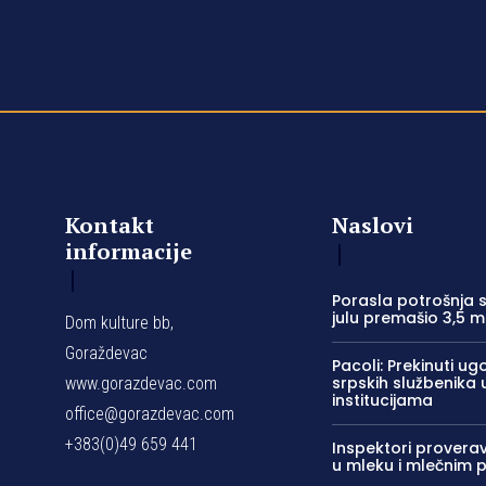
Kontakt
Naslovi
informacije
Porasla potrošnja s
julu premašio 3,5 m
Dom kulture bb,
Goraždevac
Pacoli: Prekinuti ug
srpskih službenika
www.gorazdevac.com
institucijama
office@gorazdevac.com
+383(0)49 659 441
Inspektori proverav
u mleku i mlečnim 