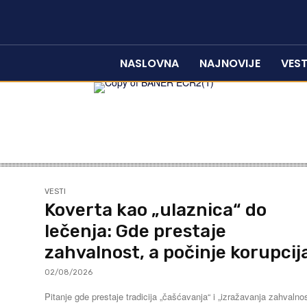
NASLOVNA
NAJNOVIJE
VEST
VESTI
Koverta kao „ulaznica“ do
lečenja: Gde prestaje
zahvalnost, a počinje korupcij
02/08/2026
Pitanje gde prestaje tradicija „čašćavanja“ i „izražavanja zahvalnos