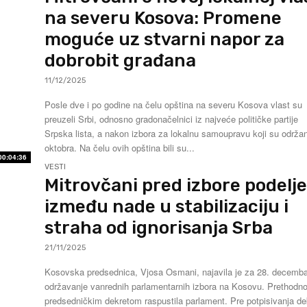
na severu Kosova: Promene
moguće uz stvarni napor za
dobrobit građana
11/12/2025
Posle dve i po godine na čelu opština na severu Kosova vlast su
preuzeli Srbi, odnosno gradonačelnici iz najveće političke partije
Srpska lista, a nakon izbora za lokalnu samoupravu koji su održan
oktobra. Na čelu ovih opština bili su...
00:04:36
VESTI
Mitrovčani pred izbore podelje
između nade u stabilizaciju i
straha od ignorisanja Srba
21/11/2025
Kosovska predsednica, Vjosa Osmani, najavila je za 28. decemb
održavanje vanrednih parlamentarnih izbora na Kosovu. Prethodno
predsedničkim dekretom raspustila parlament. Pre potpisivanja de