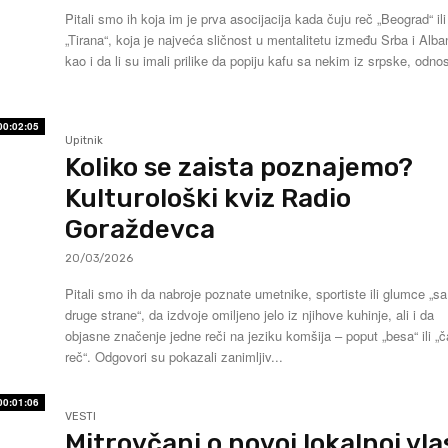
Pitali smo ih koja im je prva asocijacija kada čuju reč „Beograd“ ili
„Tirana“, koja je najveća sličnost u mentalitetu između Srba i Alb
kao i da li su imali prilike da popiju kafu sa nekim iz srpske, odno
00:02:05
Upitnik
Koliko se zaista poznajemo?
Kulturološki kviz Radio
Goraždevca
20/03/2026
Pitali smo ih da nabroje poznate umetnike, sportiste ili glumce „sa
druge strane“, da izdvoje omiljeno jelo iz njihove kuhinje, ali i da
objasne značenje jedne reči na jeziku komšija – poput „besa“ ili „
reč“. Odgovori su pokazali zanimljiv...
00:01:06
VESTI
Mitrovčani o novoj lokalnoj vla