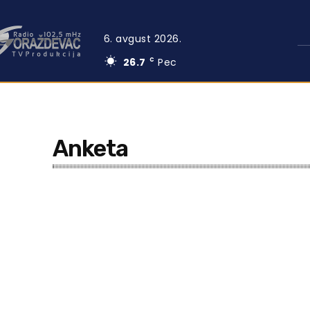
6. avgust 2026.
26.7
Pec
C
Anketa