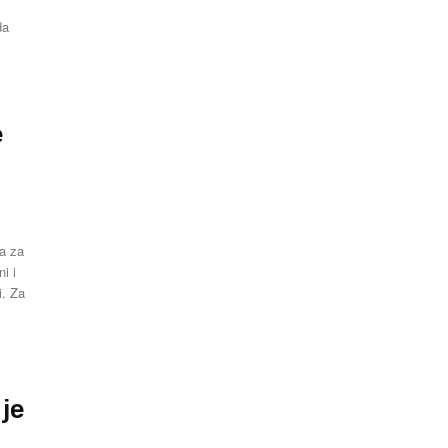
da
e
ma za
i. Za
 je