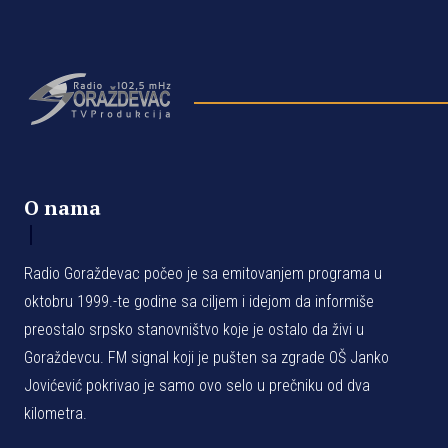
O nama
Radio Goraždevac počeo je sa emitovanjem programa u
oktobru 1999.-te godine sa ciljem i idejom da informiše
preostalo srpsko stanovništvo koje je ostalo da živi u
Goraždevcu. FM signal koji je pušten sa zgrade OŠ Janko
Jovićević pokrivao je samo ovo selo u prečniku od dva
kilometra.