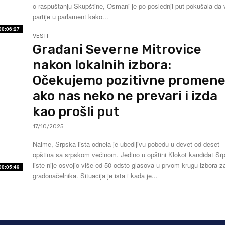
o raspuštanju Skupštine, Osmani je po poslednji put pokušala da v
partije u parlament kako...
00:06:27
VESTI
Građani Severne Mitrovice
nakon lokalnih izbora:
Očekujemo pozitivne promene
ako nas neko ne prevari i izda
kao prošli put
17/10/2025
Naime, Srpska lista odnela je ubedljivu pobedu u devet od deset
opština sa srpskom većinom. Jedino u opštini Klokot kandidat Srpske
liste nije osvojio više od 50 odsto glasova u prvom krugu izbora z
00:05:49
gradonačelnika. Situacija je ista i kada je...