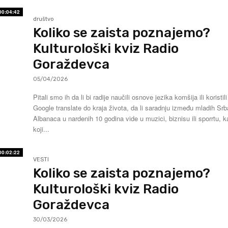
00:04:42
društvo
Koliko se zaista poznajemo?
Kulturološki kviz Radio
Goraždevca
05/04/2026
Pitali smo ih da li bi radije naučili osnove jezika komšija ili koristili
Google translate do kraja života, da li saradnju između mladih Srb
Albanaca u nardenih 10 godina vide u muzici, biznisu ili sporrtu, k
koji...
00:02:22
VESTI
Koliko se zaista poznajemo?
Kulturološki kviz Radio
Goraždevca
30/03/2026