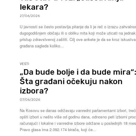
lekara?
27/06/2026
U javnosti se često postavlja pitanje da li je reč o izrazu zahvalnos
dugogodišnjem običaju ili o obliku mita koji može uticati na jednak
pristup zdravstvenoj zaštiti. Cilj ove ankete je da se kroz iskustva
građana sagleda koliko...
VESTI
„Da bude bolje i da bude mira“
Šta građani očekuju nakon
izbora?
07/06/2026
Na Kosovu se danas održavaju vanredni parlamentarni izbori, treć
opšti izbori u nešto više od godinu dana, odnosno peti izborni pro
računajući i lokalne i vanredne izbore održane u poslednjih 18 mes
Pravo glasa ima 2.092.174 birača, koji će...