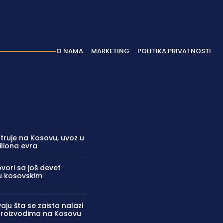
O NAMA
MARKETING
POLITIKA PRIVATNOSTI
truje na Kosovu, uvoz u
iliona evra
ovori sa još devet
 u kosovskim
aju šta se zaista nalazi
proizvodima na Kosovu