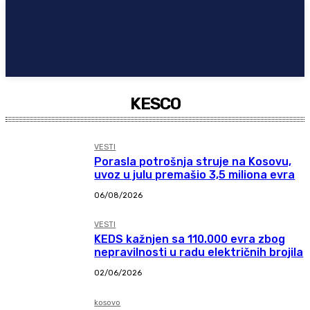
KESCO
VESTI
Porasla potrošnja struje na Kosovu,
uvoz u julu premašio 3,5 miliona evra
06/08/2026
VESTI
KEDS kažnjen sa 110.000 evra zbog
nepravilnosti u radu električnih brojila
02/06/2026
kosovo