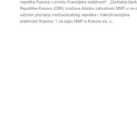
napretka Kosova u smislu finansijske stabilnosti“. „Centralna banka
Republike Kosovo (CBK) izražava duboku zahvalnost MMF-u na
važnom priznanju institucionalnog napretka i makrofinansijske
stabilnosti Kosova.“ I na sajtu MMF-a Kosovo se, u...