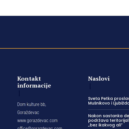
Kontakt
Naslovi
informacije
Sveta Petka proslav
Mušnikovo i Ljubižd
Dom kulture bb,
Goraždevac
Nakon sastanka del
podržava teritorijal
www.gorazdevac.com
„bez ikakvog ali”
office@gorazdevac.com