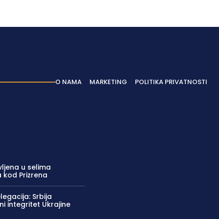
Latest News
O NAMA
MARKETING
POLITIKA PRIVATNOSTI
ljena u selima
a kod Prizrena
egacija: Srbija
ni integritet Ukrajine