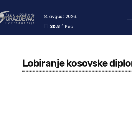
8. avgust 2026.
30.8
Pec
C
Lobiranje kosovske diplo