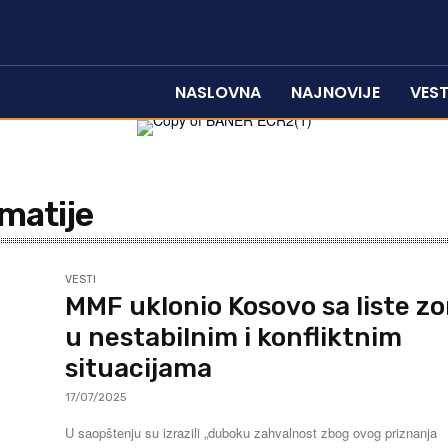
NASLOVNA
NAJNOVIJE
VEST
matije
VESTI
MMF uklonio Kosovo sa liste z
u nestabilnim i konfliktnim
situacijama
17/07/2025
U saopštenju su izrazili „duboku zahvalnost zbog ovog priznanja