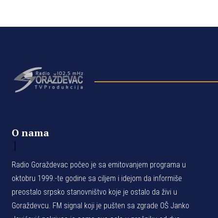
O nama
Radio Goraždevac počeo je sa emitovanjem programa u
oktobru 1999.-te godine sa ciljem i idejom da informiše
preostalo srpsko stanovništvo koje je ostalo da živi u
Goraždevcu. FM signal koji je pušten sa zgrade OŠ Janko