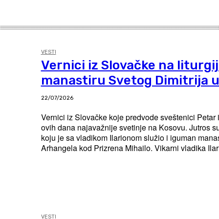
VESTI
Vernici iz Slovačke na liturgij
manastiru Svetog Dimitrija u
22/07/2026
Vernici iz Slovačke koje predvode sveštenici Petar i
ovih dana najavažnije svetinje na Kosovu. Jutros su p
koju je sa vladikom Ilarionom služio i iguman manas
Arhangela kod Prizrena Mihailo. Vikarn
VESTI