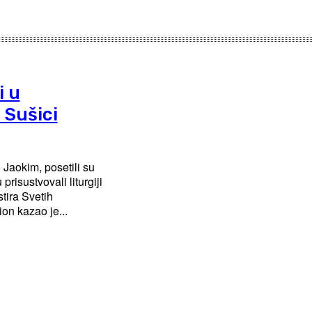
i u
 Sušici
 Jaokim, posetili su
risustvovali liturgiji
tira Svetih
i vladika Ilarion kazao je...