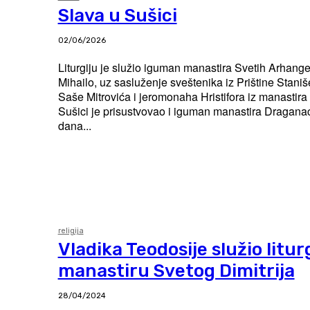
Slava u Sušici
02/06/2026
Liturgiju je služio iguman manastira Svetih Arhange
Mihailo, uz sasluženje sveštenika iz Prištine Staniš
Saše Mitrovića i jeromonaha Hristifora iz manastira Draganac
Sušici je prisustvovao i iguman manastira Draganac
dana...
religija
Vladika Teodosije služio litur
manastiru Svetog Dimitrija
28/04/2024