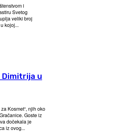
eštenstvom i
astiru Svetog
 kojoj...
Dimitrija u
 za Kosmet“, njih oko
ice. Goste iz
va dočekala je
a iz ovog...