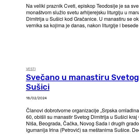
Na veliki praznik Cveti, episkop Teodosije je sa sv
monaštvom služio svetu arhijerejsku liturgiju u man
Dimitrija u Sušici kod Gračanice. U manastiru se okuplja veliki broj
vernika sa kojima je danas, nakon liturgije i besede u
VESTI
Svečano u manastiru Svetog 
Sušici
18/02/2024
Članovi dobrotvorne organizacije „Srpska omladina
60, obišli su manastir Svetog Dimitrija u Sušici kraj Gračan
Niša, Beograda, Čačka, Novog Sada i drugih grado
igumanija Irina (Petrović) sa meštanima Sušice. Dec