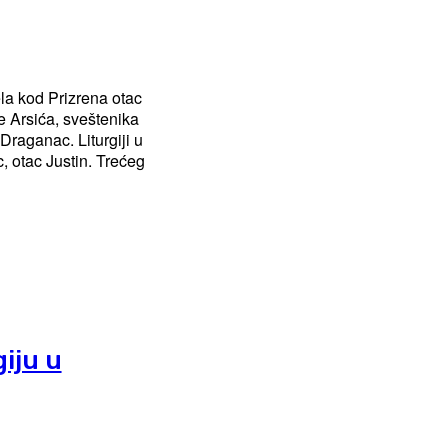
la kod Prizrena otac
e Arsića, sveštenika
. Liturgiji u
, otac Justin. Trećeg
giju u