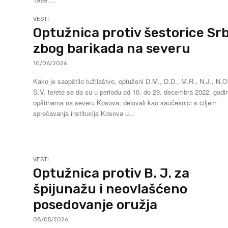
VESTI
Optužnica protiv šestorice Sr
zbog barikada na severu
10/06/2026
Kako je saopštilo tužilaštvo, optuženi D.M., D.D., M.R., N.J., N.O.
S.V. terete se da su u periodu od 10. do 29. decembra 2022. godi
opštinama na severu Kosova, delovali kao saučesnici s ciljem
sprečavanja institucija Kosova u...
VESTI
Optužnica protiv B. J. za
špijunažu i neovlašćeno
posedovanje oružja
08/05/2026