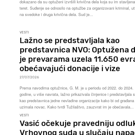
dokazano da su optuženi izvršili krivična dela koja su im stavljen
teret. Suđenje se odnosilo na optužbe za organizovani kriminal, ut
na svedoke i druga krivična dela. Sud je...
VESTI
Lažno se predstavljala kao
predstavnica NVO: Optužena 
je prevarama uzela 11.650 evr
obećavajući donacije i vize
27/07/2026
Prema navodima optužnice, G. M. je u periodu od 2022. do 2024.
godine, u više navrata, lažno prikazivala činjenice i predstavljala 
kao predstavnica jedne nevladine organizacije kako bi od građana
uzimala novac. Kako tvrdi Tužilaštvo, zauzvrat im je obećavala...
VESTI
Vasić očekuje pravedniju odlu
Vrhovnog suda u slučaju nap