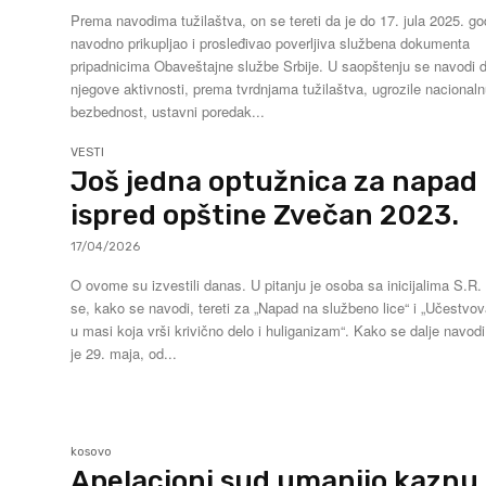
Prema navodima tužilaštva, on se tereti da je do 17. jula 2025. go
navodno prikupljao i prosleđivao poverljiva službena dokumenta
pripadnicima Obaveštajne službe Srbije. U saopštenju se navodi 
njegove aktivnosti, prema tvrdnjama tužilaštva, ugrozile nacional
bezbednost, ustavni poredak...
VESTI
Još jedna optužnica za napad
ispred opštine Zvečan 2023.
17/04/2026
O ovome su izvestili danas. U pitanju je osoba sa inicijalima S.R. On
se, kako se navodi, tereti za „Napad na službeno lice“ i „Učestvo
u masi koja vrši krivično delo i huliganizam“. Kako se dalje navodi, on
je 29. maja, od...
kosovo
Apelacioni sud umanjio kaznu