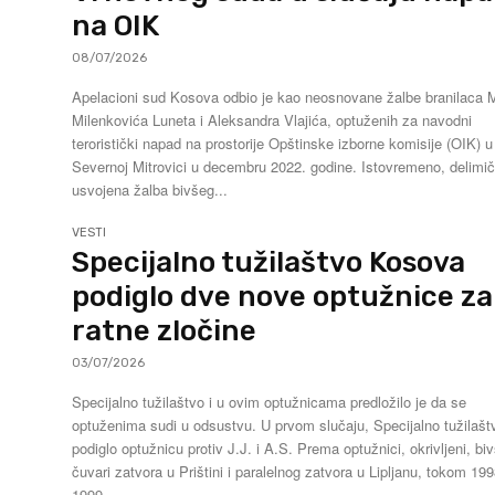
na OIK
08/07/2026
Apelacioni sud Kosova odbio je kao neosnovane žalbe branilaca 
Milenkovića Luneta i Aleksandra Vlajića, optuženih za navodni
teroristički napad na prostorije Opštinske izborne komisije (OIK) u
Severnoj Mitrovici u decembru 2022. godine. Istovremeno, delimič
usvojena žalba bivšeg...
VESTI
Specijalno tužilaštvo Kosova
podiglo dve nove optužnice za
ratne zločine
03/07/2026
Specijalno tužilaštvo i u ovim optužnicama predložilo je da se
optuženima sudi u odsustvu. U prvom slučaju, Specijalno tužilaštvo je
podiglo optužnicu protiv J.J. i A.S. Prema optužnici, okrivljeni, bivši
čuvari zatvora u Prištini i paralelnog zatvora u Lipljanu, tokom 199
1999....