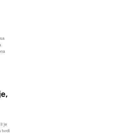
 sa
a
e,
e
li je
 tvrdi