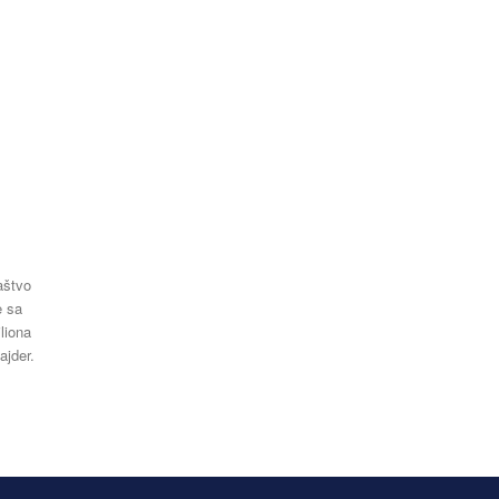
aštvo
e sa
liona
ajder.