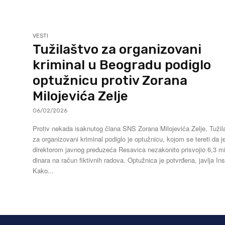
VESTI
Tužilaštvo za organizovani
kriminal u Beogradu podiglo
optužnicu protiv Zorana
Milojevića Zelje
06/02/2026
Protiv nekada isaknutog člana SNS Zorana Milojevića Zelje, Tužil
za organizovani kriminal podiglo je optužnicu, kojom se tereti da j
direktorom javnog preduzeća Resavica nezakonito prisvojio 6,3 mi
dinara na račun fiktivnih radova. Optužnica je potvrđena, javlja Ins
Kako...