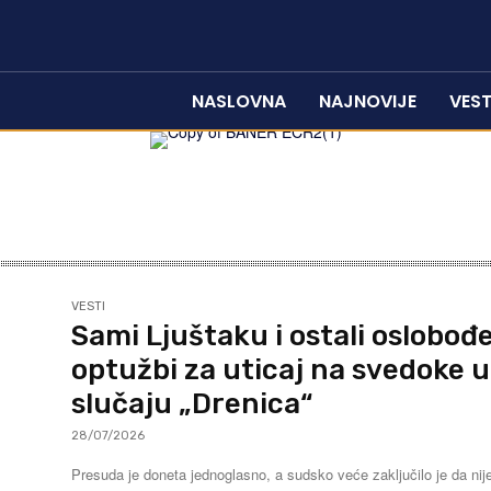
NASLOVNA
NAJNOVIJE
VEST
VESTI
Sami Ljuštaku i ostali oslobođ
optužbi za uticaj na svedoke u
slučaju „Drenica“
28/07/2026
Presuda je doneta jednoglasno, a sudsko veće zaključilo je da nij