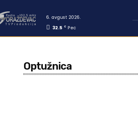
6. avgust 2026.
32.5
Pec
C
Optužnica