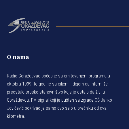
O nama
Radio Goraždevac počeo je sa emitovanjem programa u
oktobru 1999.-te godine sa ciljem i idejom da informiše
preostalo srpsko stanovništvo koje je ostalo da živi u
Goraždevcu. FM signal koji je pušten sa zgrade OŠ Janko
Jovićević pokrivao je samo ovo selo u prečniku od dva
kilometra.