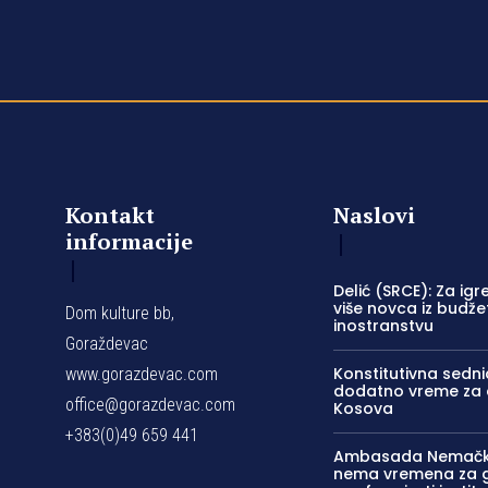
Kontakt
Naslovi
informacije
Delić (SRCE): Za igr
više novca iz budže
Dom kulture bb,
inostranstvu
Goraždevac
Konstitutivna sedni
www.gorazdevac.com
dodatno vreme za 
office@gorazdevac.com
Kosova
+383(0)49 659 441
Ambasada Nemačke 
nema vremena za gu