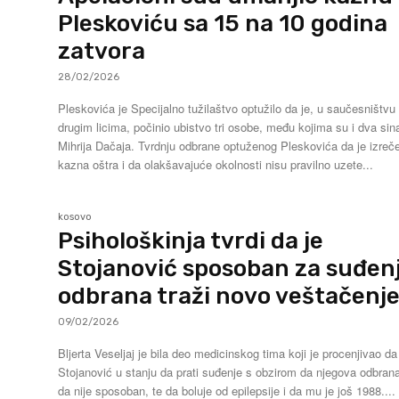
Pleskoviću sa 15 na 10 godina
zatvora
28/02/2026
Pleskovića je Specijalno tužilaštvo optužilo da je, u saučesništvu
drugim licima, počinio ubistvo tri osobe, među kojima su i dva sin
Mihrija Dačaja. Tvrdnju odbrane optuženog Pleskovića da je izrečena
kazna oštra i da olakšavajuće okolnosti nisu pravilno uzete...
kosovo
Psihološkinja tvrdi da je
Stojanović sposoban za suđenj
odbrana traži novo veštačenj
09/02/2026
Bljerta Veseljaj je bila deo medicinskog tima koji je procenjivao da 
Stojanović u stanju da prati suđenje s obzirom da njegova odbrana
da nije sposoban, te da boluje od epilepsije i da mu je još 1988....