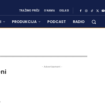
TRAŽIMO PRIČU
O NAMA
OGLASI
I
PRODUKCIJA
PODCAST
RADIO
- Advertisement -
eni
e