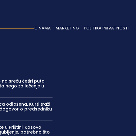
O NAMA
MARKETING
POLITIKA PRIVATNOSTI
e na sreću četiri puta
ta nego za lečenje u
ca odložena, Kurti traži
dogovor o predsedniku
u Prištini: Kosovo
bljenje, potrebno što