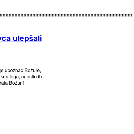
vca ulepšali
 je upoznao Božure,
kon toga, ugostio ih
bala Božur i