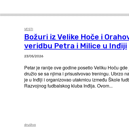
VESTI
Božuri iz Velike Hoče i Oraho
veridbu Petra i Milice u Inđiji
23/05/2026
Petar je ranije ove godine posetio Veliku Hoču gde
družio se sa njima i prisustvovao treningu. Ubrzo na
je u Inđiji i organizovao utakmicu između Škole fud
Razvojnog fudbalskog kluba Inđija. Ovom...
društvo