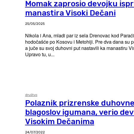
Momak zaprosio devojku isp
manastira Visoki Dečani
25/05/2025
Nikola i Ana, mladi par iz sela Drenovac kod Paraći
hodočašće po Kosovu i Metohiji. Pre dva dana su po
a juče su svoj duhovni put nastavili ka manastiru V
Upravo tu, u...
društvo
Polaznik prizrenske duhovne 
blagoslov igumana, verio dev
Visokim Dečanima
24/07/2022