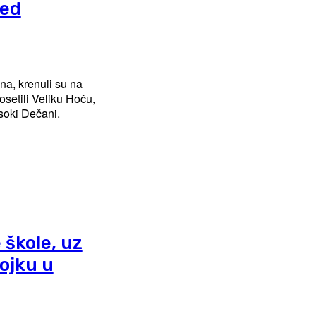
red
na, krenuli su na
setili Veliku Hoču,
isoki Dečani.
škole, uz
ojku u