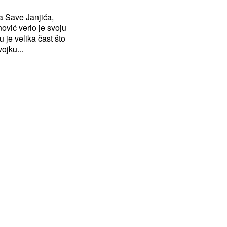
a Save Janjića,
ović verio je svoju
ojku...