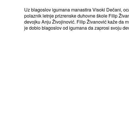
Uz blagoslov igumana manastira Visoki Dečani, oc
polaznik letnje prizrenske duhovne škole Filip Živan
devojku Anju Živojinović. Filip Živanović kaže da mu je velika čast što
je dobio blagoslov od igumana da zaprosi svoju dev