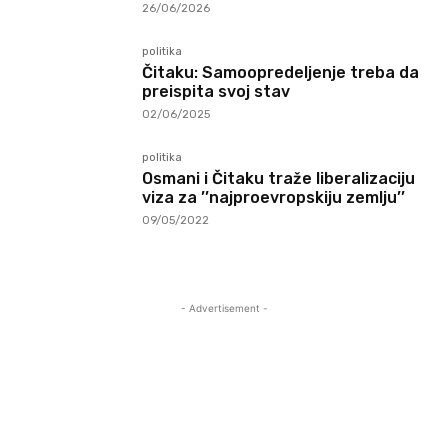
26/06/2026
politika
Čitaku: Samoopredeljenje treba da
preispita svoj stav
02/06/2025
politika
Osmani i Čitaku traže liberalizaciju
viza za ’’najproevropskiju zemlju’’
09/05/2022
- Advertisement -