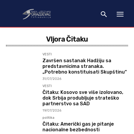
Vljora Čitaku
VESTI
Završen sastanak Hadžiju sa
predstavnicima stranaka.
„Potrebno konstituisati Skupštinu“
31/07/2026
VESTI
Čitaku: Kosovo sve više izolovano,
dok Srbija produbljuje strateško
partnerstvo sa SAD
19/07/2026
politika
Čitaku: Američki gas je pitanje
nacionalne bezbednosti