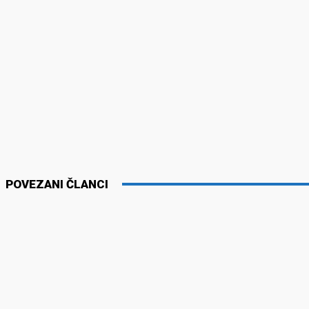
POVEZANI ČLANCI
VESTI
VESTI
Šesti „Đedov sabor“ u nedelju u Osojanu u
Jedna osob
znak sećanja na povratak Srba i mitropolita
izvršen pr
Amfilohija
06/08/2026
07/08/2026
VESTI
Ambasada S
Kosovu