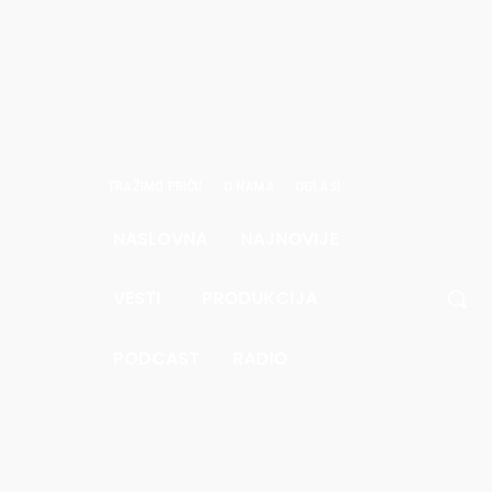
TRAŽIMO PRIČU
O NAMA
OGLASI
NASLOVNA
NAJNOVIJE
avgust
6.
VESTI
PRODUKCIJA
.6
Pec
PODCAST
RADIO