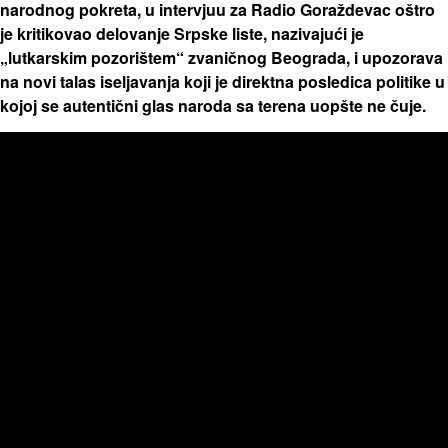
narodnog pokreta, u intervjuu za Radio Goraždevac oštro
je kritikovao delovanje Srpske liste, nazivajući je
„lutkarskim pozorištem“ zvaničnog Beograda, i upozorava
na novi talas iseljavanja koji je direktna posledica politike u
kojoj se autentični glas naroda sa terena uopšte ne čuje.