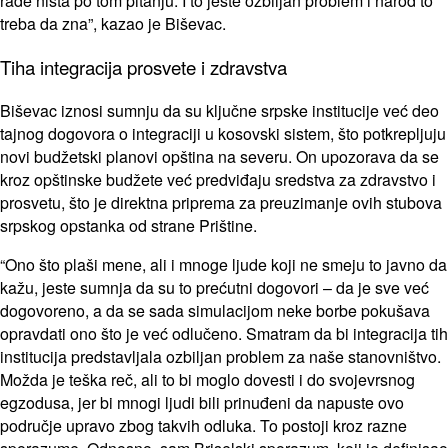
rade ništa po tom pitanju. I to jeste ozbiljan problem i narod to
treba da zna”, kazao je Biševac.
Tiha integracija prosvete i zdravstva
Biševac iznosi sumnju da su ključne srpske institucije već deo
tajnog dogovora o integraciji u kosovski sistem, što potkrepljuju
novi budžetski planovi opština na severu. On upozorava da se
kroz opštinske budžete već predviđaju sredstva za zdravstvo i
prosvetu, što je direktna priprema za preuzimanje ovih stubova
srpskog opstanka od strane Prištine.
“Ono što plaši mene, ali i mnoge ljude koji ne smeju to javno da
kažu, jeste sumnja da su to prećutni dogovori – da je sve već
dogovoreno, a da se sada simulacijom neke borbe pokušava
opravdati ono što je već odlučeno. Smatram da bi integracija tih
institucija predstavljala ozbiljan problem za naše stanovništvo.
Možda je teška reč, ali to bi moglo dovesti i do svojevrsnog
egzodusa, jer bi mnogi ljudi bili prinuđeni da napuste ovo
područje upravo zbog takvih odluka. To postoji kroz razne