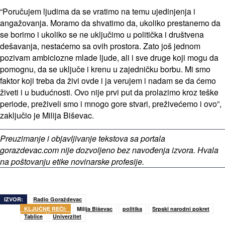
“Poručujem ljudima da se vratimo na temu ujedinjenja i
angažovanja. Moramo da shvatimo da, ukoliko prestanemo da
se borimo i ukoliko se ne uključimo u politička i društvena
dešavanja, nestaćemo sa ovih prostora. Zato još jednom
pozivam ambiciozne mlade ljude, ali i sve druge koji mogu da
pomognu, da se uključe i krenu u zajedničku borbu. Mi smo
faktor koji treba da živi ovde i ja verujem i nadam se da ćemo
živeti i u budućnosti. Ovo nije prvi put da prolazimo kroz teške
periode, preživeli smo i mnogo gore stvari, preživećemo i ovo”,
zaključio je Milija Biševac.
Preuzimanje i objavljivanje tekstova sa portala
gorazdevac.com nije dozvoljeno bez navođenja izvora. Hvala
na poštovanju etike novinarske profesije.
IZVOR:
Radio Goraždevac
KLJUČNE REČI:
Milija Biševac
politika
Srpski narodni pokret
Tablice
Univerzitet