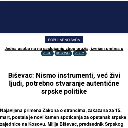
POPULARNO SADA
Jedna osoba na na saslušanju zbog oružja, izvršen pretres u
Drenu
VESTI
KOSOVO
VIDEO
Biševac: Nismo instrumenti, već živi
ljudi, potrebno stvaranje autentične
srpske politike
Najavljena primena Zakona o strancima, zakazana za 15.
mart, postala je novi kamen spoticanja za opstanak srpske
zajednice na Kosovu. Milija Biševac, predsednik Srpskog