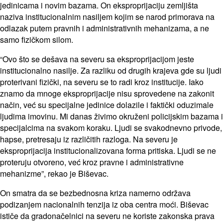
jedinicama i novim bazama. On eksproprijaciju zemljišta
naziva institucionalnim nasiljem kojim se narod primorava na
odlazak putem pravnih i administrativnih mehanizama, a ne
samo fizičkom silom.
“Ovo što se dešava na severu sa eksproprijacijom jeste
institucionalno nasilje. Za razliku od drugih krajeva gde su ljudi
proterivani fizički, na severu se to radi kroz institucije. Iako
znamo da mnoge eksproprijacije nisu sprovedene na zakonit
način, već su specijalne jedinice dolazile i faktički oduzimale
ljudima imovinu. Mi danas živimo okruženi policijskim bazama i
specijalcima na svakom koraku. Ljudi se svakodnevno privode,
hapse, pretresaju iz različitih razloga. Na severu je
eksproprijacija institucionalizovana forma pritiska. Ljudi se ne
proteruju otvoreno, već kroz pravne i administrativne
mehanizme”, rekao je Biševac.
On smatra da se bezbednosna kriza namerno održava
podizanjem nacionalnih tenzija iz oba centra moći. Biševac
ističe da gradonačelnici na severu ne koriste zakonska prava