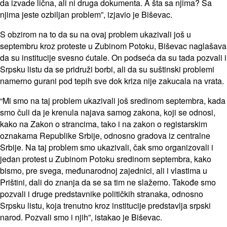
da izvade lična, ali ni druga dokumenta. A šta sa njima? Sa
njima jeste ozbiljan problem”, izjavio je Biševac.
S obzirom na to da su na ovaj problem ukazivali još u
septembru kroz proteste u Zubinom Potoku, Biševac naglašava
da su institucije svesno ćutale. On podseća da su tada pozvali i
Srpsku listu da se pridruži borbi, ali da su suštinski problemi
namerno gurani pod tepih sve dok kriza nije zakucala na vrata.
“Mi smo na taj problem ukazivali još sredinom septembra, kada
smo čuli da je krenula najava samog zakona, koji se odnosi,
kako na Zakon o strancima, tako i na zakon o registarskim
oznakama Republike Srbije, odnosno gradova iz centralne
Srbije. Na taj problem smo ukazivali, čak smo organizovali i
jedan protest u Zubinom Potoku sredinom septembra, kako
bismo, pre svega, međunarodnoj zajednici, ali i vlastima u
Prištini, dali do znanja da se sa tim ne slažemo. Takođe smo
pozvali i druge predstavnike političkih stranaka, odnosno
Srpsku listu, koja trenutno kroz institucije predstavlja srpski
narod. Pozvali smo i njih”, istakao je Biševac.