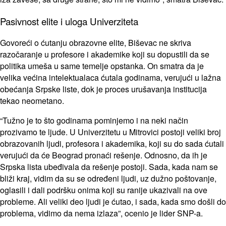
Pasivnost elite i uloga Univerziteta
Govoreći o ćutanju obrazovne elite, Biševac ne skriva
razočaranje u profesore i akademike koji su dopustili da se
politika umeša u same temelje opstanka. On smatra da je
velika većina intelektualaca ćutala godinama, verujući u lažna
obećanja Srpske liste, dok je proces urušavanja institucija
tekao neometano.
“Tužno je to što godinama pominjemo i na neki način
prozivamo te ljude. U Univerzitetu u Mitrovici postoji veliki broj
obrazovanih ljudi, profesora i akademika, koji su do sada ćutali
verujući da će Beograd pronaći rešenje. Odnosno, da ih je
Srpska lista ubeđivala da rešenje postoji. Sada, kada nam se
bliži kraj, vidim da su se određeni ljudi, uz dužno poštovanje,
oglasili i dali podršku onima koji su ranije ukazivali na ove
probleme. Ali veliki deo ljudi je ćutao, i sada, kada smo došli do
problema, vidimo da nema izlaza”, ocenio je lider SNP-a.