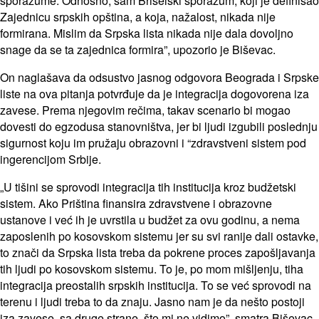
sporazume. Odnosno, sam Briselski sporazum, koji je definisao
Zajednicu srpskih opština, a koja, nažalost, nikada nije
formirana. Mislim da Srpska lista nikada nije dala dovoljno
snage da se ta zajednica formira”, upozorio je Biševac.
On naglašava da odsustvo jasnog odgovora Beograda i Srpske
liste na ova pitanja potvrđuje da je integracija dogovorena iza
zavese. Prema njegovim rečima, takav scenario bi mogao
dovesti do egzodusa stanovništva, jer bi ljudi izgubili poslednju
sigurnost koju im pružaju obrazovni i “zdravstveni sistem pod
ingerencijom Srbije.
„U tišini se sprovodi integracija tih institucija kroz budžetski
sistem. Ako Priština finansira zdravstvene i obrazovne
ustanove i već ih je uvrstila u budžet za ovu godinu, a nema
zaposlenih po kosovskom sistemu jer su svi ranije dali ostavke,
to znači da Srpska lista treba da pokrene proces zapošljavanja
tih ljudi po kosovskom sistemu. To je, po mom mišljenju, tiha
integracija preostalih srpskih institucija. To se već sprovodi na
terenu i ljudi treba to da znaju. Jasno nam je da nešto postoji
iza zavese, sa druge strane, što mi ne vidimo”, smatra Biševac.