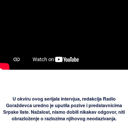
U okviru ovog serijala intervjua, redakcija Radio
Goraždevca uredno je uputila pozive i predstavnicima
Srpske liste. Nažalost, nismo dobili nikakav odgovor, niti
obrazloženje o razlozima njihovog neodazivanja.