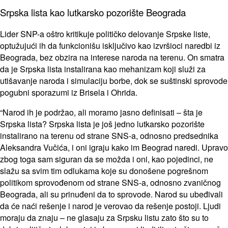
Srpska lista kao lutkarsko pozorište Beograda
Lider SNP-a oštro kritikuje političko delovanje Srpske liste,
optužujući ih da funkcionišu isključivo kao izvršioci naredbi iz
Beograda, bez obzira na interese naroda na terenu. On smatra
da je Srpska lista instalirana kao mehanizam koji služi za
utišavanje naroda i simulaciju borbe, dok se suštinski sprovode
pogubni sporazumi iz Brisela i Ohrida.
“Narod ih je podržao, ali moramo jasno definisati – šta je
Srpska lista? Srpska lista je još jedno lutkarsko pozorište
instalirano na terenu od strane SNS-a, odnosno predsednika
Aleksandra Vučića, i oni igraju kako im Beograd naredi. Upravo
zbog toga sam siguran da se možda i oni, kao pojedinci, ne
slažu sa svim tim odlukama koje su donošene pogrešnom
politikom sprovođenom od strane SNS-a, odnosno zvaničnog
Beograda, ali su prinuđeni da to sprovode. Narod su ubeđivali
da će naći rešenje i narod je verovao da rešenje postoji. Ljudi
moraju da znaju – ne glasaju za Srpsku listu zato što su to