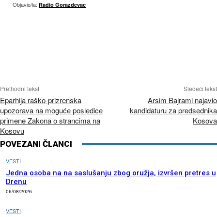
Objavio/la:
Radio Gorazdevac
Prethodni tekst
Sledeći tekst
Eparhija raško-prizrenska
Arsim Bajrami najavio
upozorava na moguće posledice
kandidaturu za predsednika
primene Zakona o strancima na
Kosova
Kosovu
POVEZANI ČLANCI
VESTI
Jedna osoba na na saslušanju zbog oružja, izvršen pretres u
Drenu
06/08/2026
VESTI