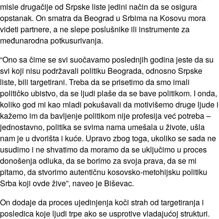
misle drugačije od Srpske liste jedini način da se osigura
opstanak. On smatra da Beograd u Srbima na Kosovu mora
videti partnere, a ne slepe poslušnike ili instrumente za
međunarodna potkusurivanja.
“Ono sa čime se svi suočavamo poslednjih godina jeste da su
svi koji nisu podržavali politiku Beograda, odnosno Srpske
liste, bili targetirani. Treba da se prisetimo da smo imali
političko ubistvo, da se ljudi plaše da se bave politikom. I onda,
koliko god mi kao mladi pokušavali da motivišemo druge ljude i
kažemo im da bavljenje politikom nije profesija već potreba –
jednostavno, politika se svima nama umešala u živote, ušla
nam je u dvorišta i kuće. Upravo zbog toga, ukoliko se sada ne
usudimo i ne shvatimo da moramo da se uključimo u proces
donošenja odluka, da se borimo za svoja prava, da se mi
pitamo, da stvorimo autentičnu kosovsko-metohijsku politiku
Srba koji ovde žive”, naveo je Biševac.
On dodaje da proces ujedinjenja koči strah od targetiranja i
posledica koje ljudi trpe ako se usprotive vladajućoj strukturi.