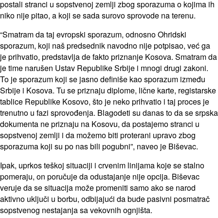
postali stranci u sopstvenoj zemlji zbog sporazuma o kojima ih
niko nije pitao, a koji se sada surovo sprovode na terenu.
“Smatram da taj evropski sporazum, odnosno Ohridski
sporazum, koji naš predsednik navodno nije potpisao, već ga
je prihvatio, predstavlja de fakto priznanje Kosova. Smatram da
je time narušen Ustav Republike Srbije i mnogi drugi zakoni.
To je sporazum koji se jasno definiše kao sporazum između
Srbije i Kosova. Tu se priznaju diplome, lične karte, registarske
tablice Republike Kosovo, što je neko prihvatio i taj proces je
trenutno u fazi sprovođenja. Blagodeti su danas to da se srpska
dokumenta ne priznaju na Kosovu, da postajemo stranci u
sopstvenoj zemlji i da možemo biti proterani upravo zbog
sporazuma koji su po nas bili pogubni”, naveo je Biševac.
Ipak, uprkos teškoj situaciji i crvenim linijama koje se stalno
pomeraju, on poručuje da odustajanje nije opcija. Biševac
veruje da se situacija može promeniti samo ako se narod
aktivno uključi u borbu, odbijajući da bude pasivni posmatrač
sopstvenog nestajanja sa vekovnih ognjišta.