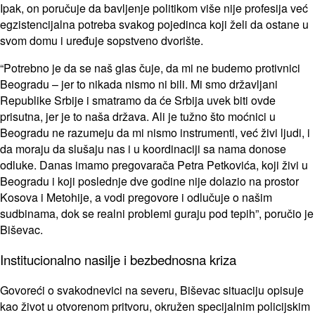
Ipak, on poručuje da bavljenje politikom više nije profesija već
egzistencijalna potreba svakog pojedinca koji želi da ostane u
svom domu i uređuje sopstveno dvorište.
“Potrebno je da se naš glas čuje, da mi ne budemo protivnici
Beogradu – jer to nikada nismo ni bili. Mi smo državljani
Republike Srbije i smatramo da će Srbija uvek biti ovde
prisutna, jer je to naša država. Ali je tužno što moćnici u
Beogradu ne razumeju da mi nismo instrumenti, već živi ljudi, i
da moraju da slušaju nas i u koordinaciji sa nama donose
odluke. Danas imamo pregovarača Petra Petkovića, koji živi u
Beogradu i koji poslednje dve godine nije dolazio na prostor
Kosova i Metohije, a vodi pregovore i odlučuje o našim
sudbinama, dok se realni problemi guraju pod tepih”, poručio je
Biševac.
Institucionalno nasilje i bezbednosna kriza
Govoreći o svakodnevici na severu, Biševac situaciju opisuje
kao život u otvorenom pritvoru, okružen specijalnim policijskim