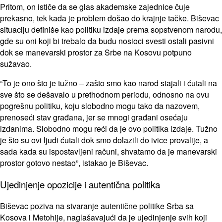
Pritom, on ističe da se glas akademske zajednice čuje
prekasno, tek kada je problem došao do krajnje tačke. Biševac
situaciju definiše kao politiku izdaje prema sopstvenom narodu,
gde su oni koji bi trebalo da budu nosioci svesti ostali pasivni
dok se manevarski prostor za Srbe na Kosovu potpuno
sužavao.
“To je ono što je tužno – zašto smo kao narod stajali i ćutali na
sve što se dešavalo u prethodnom periodu, odnosno na ovu
pogrešnu politiku, koju slobodno mogu tako da nazovem,
prenoseći stav građana, jer se mnogi građani osećaju
izdanima. Slobodno mogu reći da je ovo politika izdaje. Tužno
je što su ovi ljudi ćutali dok smo dolazili do ivice provalije, a
sada kada su ispostavljeni računi, shvatamo da je manevarski
prostor gotovo nestao”, istakao je Biševac.
Ujedinjenje opozicije i autentična politika
Biševac poziva na stvaranje autentične politike Srba sa
Kosova i Metohije, naglašavajući da je ujedinjenje svih koji