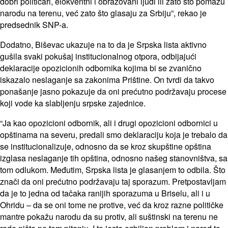
dobri političari, elokventni i obrazovani ljudi ili zato što pomažu
narodu na terenu, već zato što glasaju za Srbiju”, rekao je
predsednik SNP-a.
Dodatno, Biševac ukazuje na to da je Srpska lista aktivno
gušila svaki pokušaj institucionalnog otpora, odbijajući
deklaracije opozicionih odbornika kojima bi se zvanično
iskazalo neslaganje sa zakonima Prištine. On tvrdi da takvo
ponašanje jasno pokazuje da oni prećutno podržavaju procese
koji vode ka slabljenju srpske zajednice.
“Ja kao opozicioni odbornik, ali i drugi opozicioni odbornici u
opštinama na severu, predali smo deklaraciju koja je trebalo da
se institucionalizuje, odnosno da se kroz skupštine opština
izglasa neslaganje tih opština, odnosno našeg stanovništva, sa
tom odlukom. Međutim, Srpska lista je glasanjem to odbila. Što
znači da oni prećutno podržavaju taj sporazum. Pretpostavljam
da je to jedna od tačaka ranijih sporazuma u Briselu, ali i u
Ohridu – da se oni tome ne protive, već da kroz razne političke
mantre pokažu narodu da su protiv, ali suštinski na terenu ne