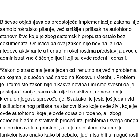
Biševac objašnjava da predstojeća implementacija zakona nije
samo birokratsko pitanje, već smišljen pritisak na autohtono
stanovništvo koje je zbog sistemskih propusta ostalo bez
dokumenata. On ističe da ovaj zakon nije novina, ali da
njegovo aktiviranje u trenutnim okolnostima predstavlja uvod u
administrativno čišćenje ljudi koji su ovde rođeni i odrasli.
“Zakon o strancima jeste jedan od trenutno najvećih problema
sa kojima je suočen naš narod na Kosovu i Metohiji. Problem
je u tome što zakon nije nikakva novina i mi smo svesni da je
postojao i ranije, samo što nije bio aktivan, odnosno nije
krenulo njegovo sprovođenje. Svakako, to jeste još jedan vid
institucionalnog pritiska na stanovništvo koje ovde živi, koje je
ovde autohtono, koje je ovde odraslo i rođeno, ali zbog
određenih administrativnih procedura, problema i svega onoga
što se dešavalo u prošlosti, a to je da sistem nikada nije
funkcionisao onako kako bi trebalo, ljudi nisu bili u mogućnosti