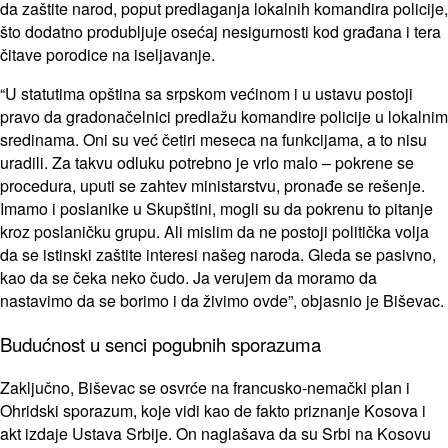
da zaštite narod, poput predlaganja lokalnih komandira policije,
što dodatno produbljuje osećaj nesigurnosti kod građana i tera
čitave porodice na iseljavanje.
“U statutima opština sa srpskom većinom i u ustavu postoji
pravo da gradonačelnici predlažu komandire policije u lokalnim
sredinama. Oni su već četiri meseca na funkcijama, a to nisu
uradili. Za takvu odluku potrebno je vrlo malo – pokrene se
procedura, uputi se zahtev ministarstvu, pronađe se rešenje.
Imamo i poslanike u Skupštini, mogli su da pokrenu to pitanje
kroz poslaničku grupu. Ali mislim da ne postoji politička volja
da se istinski zaštite interesi našeg naroda. Gleda se pasivno,
kao da se čeka neko čudo. Ja verujem da moramo da
nastavimo da se borimo i da živimo ovde”, objasnio je Biševac.
Budućnost u senci pogubnih sporazuma
Zaključno, Biševac se osvrće na francusko-nemački plan i
Ohridski sporazum, koje vidi kao de fakto priznanje Kosova i
akt izdaje Ustava Srbije. On naglašava da su Srbi na Kosovu