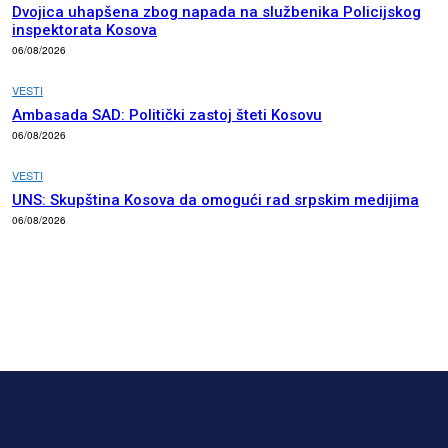
Dvojica uhapšena zbog napada na službenika Policijskog
inspektorata Kosova
06/08/2026
VESTI
Ambasada SAD: Politički zastoj šteti Kosovu
06/08/2026
VESTI
UNS: Skupština Kosova da omogući rad srpskim medijima
06/08/2026