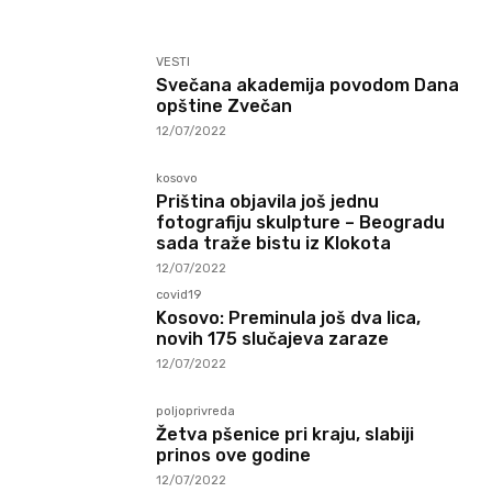
VESTI
Svečana akademija povodom Dana
opštine Zvečan
12/07/2022
kosovo
Priština objavila još jednu
fotografiju skulpture – Beogradu
sada traže bistu iz Klokota
12/07/2022
covid19
Kosovo: Preminula još dva lica,
novih 175 slučajeva zaraze
12/07/2022
poljoprivreda
Žetva pšenice pri kraju, slabiji
prinos ove godine
12/07/2022