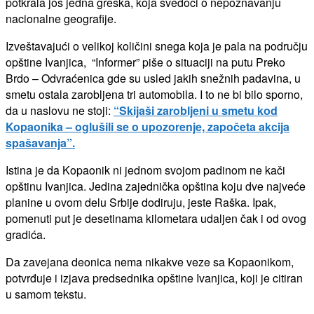
potkrala još jedna greška, koja svedoči o nepoznavanju
nacionalne geografije.
Izveštavajući o velikoj količini snega koja je pala na području
opštine Ivanjica, “Informer” piše o situaciji na putu Preko
Brdo – Odvraćenica gde su usled jakih snežnih padavina, u
smetu ostala zarobljena tri automobila. I to ne bi bilo sporno,
da u naslovu ne stoji:
“Skijaši zarobljeni u smetu kod
Kopaonika – oglušili se o upozorenje, započeta akcija
spašavanja”.
Istina je da Kopaonik ni jednom svojom padinom ne kači
opštinu Ivanjica. Jedina zajednička opština koju dve najveće
planine u ovom delu Srbije dodiruju, jeste Raška. Ipak,
pomenuti put je desetinama kilometara udaljen čak i od ovog
gradića.
Da zavejana deonica nema nikakve veze sa Kopaonikom,
potvrđuje i izjava predsednika opštine Ivanjica, koji je citiran
u samom tekstu.