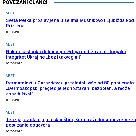
POVEZANI ČLANCI
VESTI
Sveta Petka proslavljena u selima Mušnikovo i Ljubižda kod
Prizrena
08/08/2026
VESTI
Nakon sastanka delegacija: Srbija podržava teritorijalni
integritet Ukrajine „bez ikakvog ali”
08/08/2026
VESTI
Dermatolozi u Goraždevcu pregledali više od 80 pacijenata:
„Dermoskopski pregled je jednostavan, bezbolan, a može
spasiti život“
08/08/2026
VESTI
Tenzija, svađa i jaja u skupštini, Kurti traži dodatno vreme z
postizanje dogovora
08/08/2026