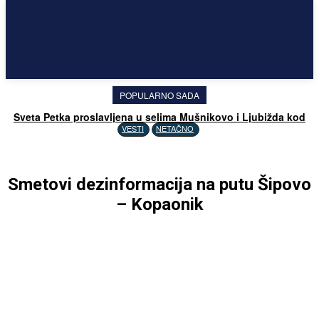
POPULARNO SADA
Sveta Petka proslavljena u selima Mušnikovo i Ljubižda kod
Prizrena
VESTI
NETAČNO
Smetovi dezinformacija na putu Šipovo
– Kopaonik