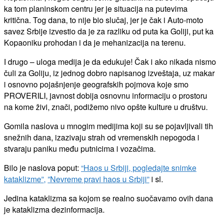
ka tom planinskom centru jer je situacija na putevima
kritična. Tog dana, to nije bio slučaj, jer je čak i Auto-moto
savez Srbije izvestio da je za razliku od puta ka Goliji, put ka
Kopaoniku prohodan i da je mehanizacija na terenu.
I drugo – uloga medija je da edukuje! Čak i ako nikada nismo
čuli za Goliju, iz jednog dobro napisanog izveštaja, uz makar
i osnovno pojašnjenje geografskih pojmova koje smo
PROVERILI, javnost dobija osnovnu informaciju o prostoru
na kome živi, znači, podižemo nivo opšte kulture u društvu.
Gomila naslova u mnogim medijima koji su se pojavljivali tih
snežnih dana, izazivaju strah od vremenskih nepogoda i
stvaraju paniku među putnicima i vozačima.
Bilo je naslova poput:
“Haos u Srbiji, pogledajte snimke
kataklizme”,
”Nevreme pravi haos u Srbiji”
i sl.
Jedina kataklizma sa kojom se realno suočavamo ovih dana
je kataklizma dezinformacija.