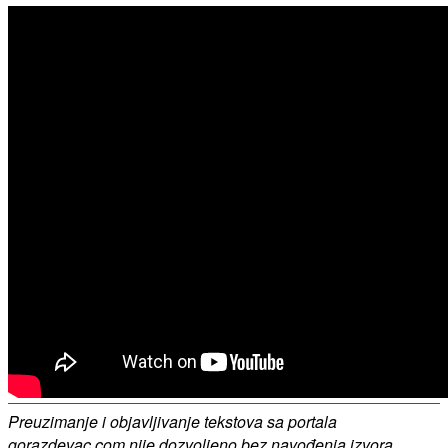
Preuzimanje i objavljivanje tekstova sa portala
gorazdevac.com nije dozvoljeno bez navođenja izvora.