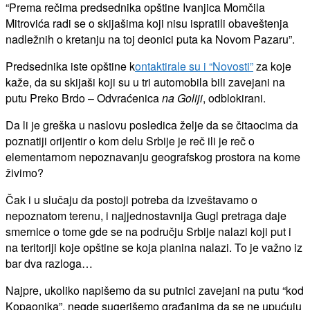
“Prema rečima predsednika opštine Ivanjica Momčila
Mitrovića radi se o skijašima koji nisu ispratili obaveštenja
nadležnih o kretanju na toj deonici puta ka Novom Pazaru”.
Predsednika iste opštine k
ontaktirale su i “Novosti”
za koje
kaže, da su skijaši koji su u tri automobila bili zavejani na
putu Preko Brdo – Odvraćenica
na Goliji
, odblokirani.
Da li je greška u naslovu posledica želje da se čitaocima da
poznatiji orijentir o kom delu Srbije je reč ili je reč o
elementarnom nepoznavanju geografskog prostora na kome
živimo?
Čak i u slučaju da postoji potreba da izveštavamo o
nepoznatom terenu, i najjednostavnija Gugl pretraga daje
smernice o tome gde se na području Srbije nalazi koji put i
na teritoriji koje opštine se koja planina nalazi. To je važno iz
bar dva razloga…
Najpre, ukoliko napišemo da su putnici zavejani na putu “kod
Kopaonika”, negde sugerišemo građanima da se ne upućuju