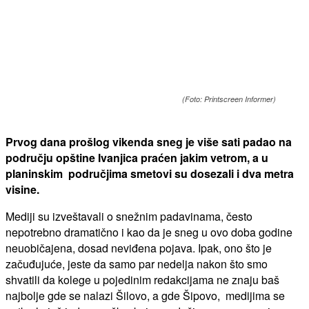
(Foto: Printscreen Informer)
Prvog dana prošlog vikenda sneg je više sati padao na
području opštine Ivanjica praćen jakim vetrom, a u
planinskim područjima smetovi su dosezali i dva metra
visine.
Mediji su izveštavali o snežnim padavinama, često
nepotrebno dramatično i kao da je sneg u ovo doba godine
neuobičajena, dosad neviđena pojava. Ipak, ono što je
začuđujuće, jeste da samo par nedelja nakon što smo
shvatili da kolege u pojedinim redakcijama ne znaju baš
najbolje gde se nalazi Šilovo, a gde Šipovo, medijima se