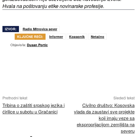
Hvala na poštovanju etike novinarske profesije.
IZVOR:
Radio Mitrovica sever
KLJUČNE REČI:
Informer
Kopaonik
Netačno
Objavio/la:
Dusan Portic
Prethodni tekst
Sledeći tekst
Tribina o zaštiti srpskog jezika i
Civilno društvo: Kosovska
ćirilice u subotu u Gračanici
vlada da zaustavi sve projekte
koji imaju veze sa
eksproprijacijom zemljišta na
severu