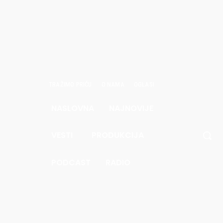
TRAŽIMO PRIČU
O NAMA
OGLASI
NASLOVNA
NAJNOVIJE
avgust
6.
VESTI
PRODUKCIJA
.5
Pec
PODCAST
RADIO