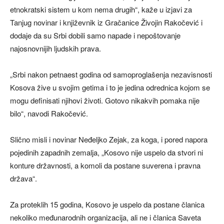
etnokratski sistem u kom nema drugih“, kaže u izjavi za
Tanjug novinar i književnik iz Gračanice Živojin Rakočević i
dodaje da su Srbi dobili samo napade i nepoštovanje
najosnovnijih ljudskih prava.
„Srbi nakon petnaest godina od samoproglašenja nezavisnosti
Kosova žive u svojim getima i to je jedina odrednica kojom se
mogu definisati njihovi životi. Gotovo nikakvih pomaka nije
bilo“, navodi Rakočević.
Slično misli i novinar Neđeljko Zejak, za koga, i pored napora
pojedinih zapadnih zemalja, „Kosovo nije uspelo da stvori ni
konture državnosti, a komoli da postane suverena i pravna
država“.
Za proteklih 15 godina, Kosovo je uspelo da postane članica
nekoliko međunarodnih organizacija, ali ne i članica Saveta