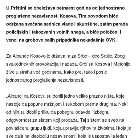
U Prištini se obeležava petnaest godina od jednostrano
proglašene nezavisnosti Kosova. Tim povodom biće
održana svečana sednica vlade i skupštine, zatim parada
policijskih i takozvanih vojnih snaga, a biće položeni i
venci na grobove palih pripadnika nekadašnje OVK.
Za Albance Kosovo je država, a za Srbe – deo Srbije. Zbog
svakodnevnih provokacija i napada, Srbi sa Kosova i Metohije
žive u strahu već godinama, kako pre, tako i posle
jednostranog proglašenja nezavisnosti.
„Albanci na Kosovu su dobili jedno veliko prazno ništa, koje
nastoje da popune mržnjom i sukobom prema drugima. Neki
od njih su dobili priliku da pobegnu odavde i izbegnu
odgovornost za sistem koji propada. Taj sistem se sveo na
povlašćenu grupu ljudi, koja upravlja njihovim životima i koja je
sve dala na ideologiju nezavisnosti, koja je uspostavila jedan