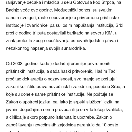
ranjavanje dečaka i mladića u selu Gotovuša kod Štrpca, na
Badnje veče ove godine. Međuetnički odnosi su svakim
danom sve gori, raste nepoverenje u privremene prištinske
institucije i zvaničnike, pa su, osim napuštanja institucija, Srbi
prošle godine tri puta postavljali barikade na severu KiM, u
znak protesta zbog nepoštovanja osnovnih ljudskih prava i
nezakonitog hapšenja svojih sunarodnika.
Od 2008. godine, kada je tadašnji premijer privremenih
prištinskih institucija, a sada haški pritvorenik, Hašim Tači,
pročitao deklaraciju o nezavisnosti, sve manje se poštuju i
zakoni koji štite prava nevećinskih zajednica, posebno Srba, a
koje su donele same prištinske institucije. Ne poštuje se
Zakon o upotrebi jezika, pa, iako je srpski službeni jezik, na
javnim događajima nema prevoda ili je on vrlo lošeg kvaliteta,
a ćirilica je skoro potpuno istisnuta iz upotrebe. Zakon o
zapošljavanju nevećinskih zajednica garantuje da 10 odsto