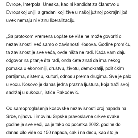
Evrope, Interpola, Uneska, kao ni kandidat za članstvo u
Evropskoj uniji, a građani koji žive u našoj južnoj pokrajini još
uvek nemaju ni viznu liberalizaciju.
„Sa protokom vremena uopšte se više ne može govoriti o
nezavisnosti, već samo o zavisnosti Kosova. Godine promiču,
ta zavisnost je sve veća, ovde ništa ne radi. Kada vam daju
odgovor na pitanje šta radi, onda ćete znati da ima nekog
pomaka u ekonomiji, društvu, životu, demokratiji, političkim
partijama, sistemu, kulturi, odnosu prema drugima. Sve je palo
u vodu. Kosovo je danas jedna prazna ljuštura, koja traži svoj
sadržaj u sukobu“, ističe Rakočević.
Od samoproglašenja kosovske nezavisnosti broj napada na
Srbe, njihovu i imovinu Srpske pravoslavne crkve svake
godine je sve veći, pa je tako od početka 2022. godine do
danas bilo više od 150 napada, čak i na decu, kao što je