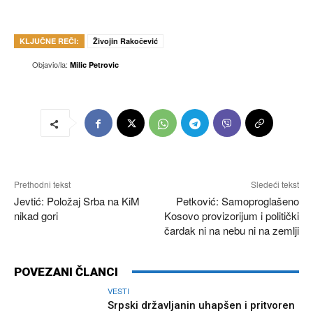
KLJUČNE REČI:
Živojin Rakočević
Objavio/la:
Milic Petrovic
Prethodni tekst
Sledeći tekst
Jevtić: Položaj Srba na KiM
Petković: Samoproglašeno
nikad gori
Kosovo provizorijum i politički
čardak ni na nebu ni na zemlji
POVEZANI ČLANCI
VESTI
Srpski državljanin uhapšen i pritvoren