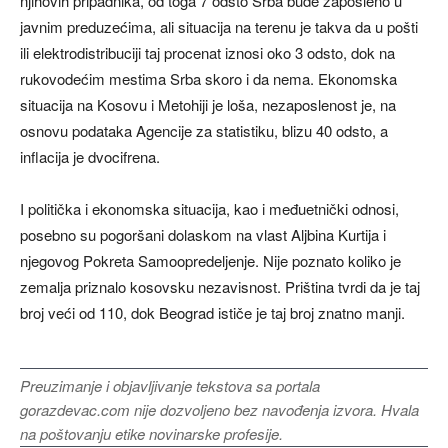
njihovih pripadnika, od toga 7 odsto Srba bude zaposleno u
javnim preduzećima, ali situacija na terenu je takva da u pošti
ili elektrodistribuciji taj procenat iznosi oko 3 odsto, dok na
rukovodećim mestima Srba skoro i da nema. Ekonomska
situacija na Kosovu i Metohiji je loša, nezaposlenost je, na
osnovu podataka Agencije za statistiku, blizu 40 odsto, a
inflacija je dvocifrena.
I politička i ekonomska situacija, kao i međuetnički odnosi,
posebno su pogoršani dolaskom na vlast Aljbina Kurtija i
njegovog Pokreta Samoopredeljenje. Nije poznato koliko je
zemalja priznalo kosovsku nezavisnost. Priština tvrdi da je taj
broj veći od 110, dok Beograd ističe je taj broj znatno manji.
Preuzimanje i objavljivanje tekstova sa portala
gorazdevac.com nije dozvoljeno bez navođenja izvora. Hvala
na poštovanju etike novinarske profesije.