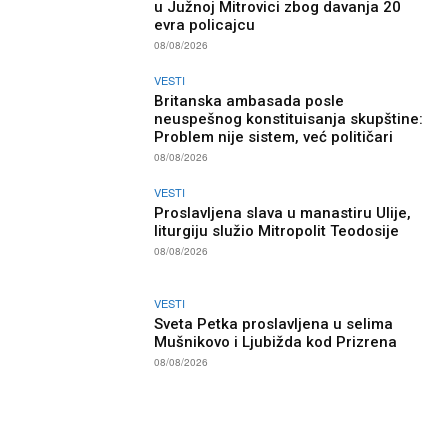
u Južnoj Mitrovici zbog davanja 20
evra policajcu
08/08/2026
VESTI
Britanska ambasada posle
neuspešnog konstituisanja skupštine:
Problem nije sistem, već političari
08/08/2026
VESTI
Proslavljena slava u manastiru Ulije,
liturgiju služio Mitropolit Teodosije
08/08/2026
VESTI
Sveta Petka proslavljena u selima
Mušnikovo i Ljubižda kod Prizrena
08/08/2026