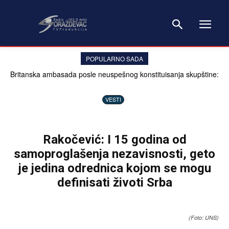
POPULARNO SADA
Britanska ambasada posle neuspešnog konstituisanja skupštine:
Problem nije sistem, već političari
VESTI
Rakočević: I 15 godina od
samoproglašenja nezavisnosti, geto
je jedina odrednica kojom se mogu
definisati životi Srba
(Foto: UNS)