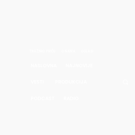
TRAŽIMO PRIČU
O NAMA
OGLASI
NASLOVNA
NAJNOVIJE
avgust
6.
VESTI
PRODUKCIJA
.4
Pec
PODCAST
RADIO