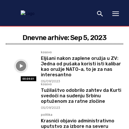
Dnevne arhive: Sep 5, 2023
kosovo
Eljšani nakon zaplene oružja u ZV:
Jedna od pušaka koristi isti kalibar
kao oružje NATO-a, to je za nas
interesantno
00:04:01
05/09/2023
kosovo
Tužilaštvo odobrilo zahtev da Kurti
svedoči na suđenju Srbinu
optuženom za ratne zločine
05/09/2023
politika
Krasnići objavio administrativno
uputstvo za izbore na severu