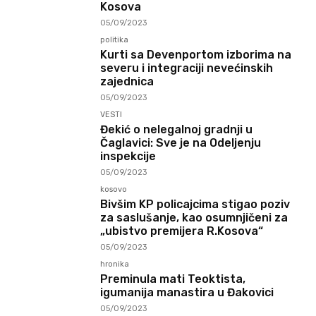
Kosova
05/09/2023
politika
Kurti sa Devenportom izborima na
severu i integraciji nevećinskih
zajednica
05/09/2023
VESTI
Đekić o nelegalnoj gradnji u
Čaglavici: Sve je na Odeljenju
inspekcije
05/09/2023
kosovo
Bivšim KP policajcima stigao poziv
za saslušanje, kao osumnjičeni za
„ubistvo premijera R.Kosova“
05/09/2023
hronika
Preminula mati Teoktista,
igumanija manastira u Đakovici
05/09/2023