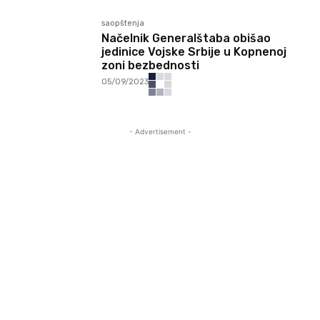
saopštenja
Načelnik Generalštaba obišao
jedinice Vojske Srbije u Kopnenoj
zoni bezbednosti
05/09/2023
- Advertisement -