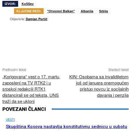
IZVOR:
KoSSev
KLJUČNE REČI:
"Otvoreni Balkan"
Albanija
Srbija
Objavio/la:
Damjan Portić
Prethodni tekst
Sledeći tekst
„Korigovana“ vest o 17. martu,
KIN: Osobama sa invaliditetom
zaposleni na TV RTK2 i u
još od januara onemogućen
srpskoj redakciji RTK1
pristup novcu iz socijalnih
distancirali se od teksta, UNS
davanja i penzija
traži da se ukloni
POVEZANI ČLANCI
VESTI
Skupština Kosova nastavlja konstitutivnu sednicu u subotu