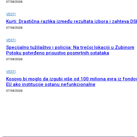
07/08/2026
VESTI
Kurti: Drastična razlika između rezultata izbora i zahteva DS
07/08/2026
VESTI
Specijalno tužilaštvo i policija: Na trećoj lokaciji u Zubinom
Potoku potvrđeno prisustvo posmrtnih ostataka
07/08/2026
VESTI
Kosovo bi moglo da izgubi više od 100 miliona evra iz fondo
EU ako institucije ostanu nefunkcionalne
07/08/2026