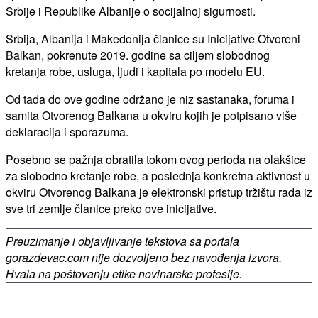
Srbije i Republike Albanije o socijalnoj sigurnosti.
Srbija, Albanija i Makedonija članice su Inicijative Otvoreni
Balkan, pokrenute 2019. godine sa ciljem slobodnog
kretanja robe, usluga, ljudi i kapitala po modelu EU.
Od tada do ove godine održano je niz sastanaka, foruma i
samita Otvorenog Balkana u okviru kojih je potpisano više
deklaracija i sporazuma.
Posebno se pažnja obratila tokom ovog perioda na olakšice
za slobodno kretanje robe, a poslednja konkretna aktivnost u
okviru Otvorenog Balkana je elektronski pristup tržištu rada iz
sve tri zemlje članice preko ove inicijative.
Preuzimanje i objavljivanje tekstova sa portala
gorazdevac.com nije dozvoljeno bez navođenja izvora.
Hvala na poštovanju etike novinarske profesije.