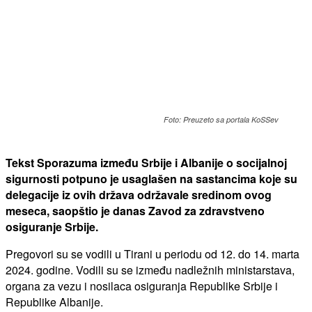
Foto: Preuzeto sa portala KoSSev
Tekst Sporazuma između Srbije i Albanije o socijalnoj
sigurnosti potpuno je usaglašen na sastancima koje su
delegacije iz ovih država održavale sredinom ovog
meseca, saopštio je danas Zavod za zdravstveno
osiguranje Srbije.
Pregovori su se vodili u Tirani u periodu od 12. do 14. marta
2024. godine. Vodili su se između nadležnih ministarstava,
organa za vezu i nosilaca osiguranja Republike Srbije i
Republike Albanije.