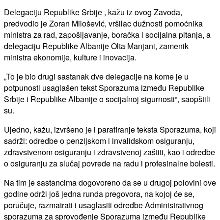
Delegaciju Republike Srbije , kažu iz ovog Zavoda,
predvodio je Zoran Milošević, vršilac dužnosti pomoćnika
ministra za rad, zapošljavanje, boračka i socijalna pitanja, a
delegaciju Republike Albanije Olta Manjani, zamenik
ministra ekonomije, kulture i inovacija.
„To je bio drugi sastanak dve delegacije na kome je u
potpunosti usaglašen tekst Sporazuma između Republike
Srbije i Republike Albanije o socijalnoj sigurnosti“, saopštili
su.
Ujedno, kažu, izvršeno je i parafiranje teksta Sporazuma, koji
sadrži: odredbe o penzijskom i invalidskom osiguranju,
zdravstvenom osiguranju i zdravstvenoj zaštiti, kao i odredbe
o osiguranju za slučaj povrede na radu i profesinalne bolesti.
Na tim je sastancima dogovoreno da se u drugoj polovini ove
godine održi još jedna runda pregovora, na kojoj će se,
poručuje, razmatrati i usaglasiti odredbe Administrativnog
sporazuma za sprovođenje Sporazuma između Republike