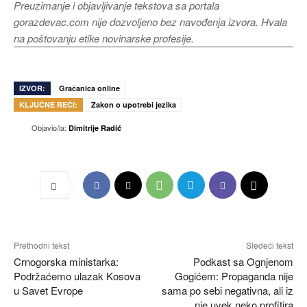
Preuzimanje i objavljivanje tekstova sa portala
gorazdevac.com nije dozvoljeno bez navođenja izvora. Hvala
na poštovanju etike novinarske profesije.
IZVOR:
Gračanica online
KLJUČNE REČI:
Zakon o upotrebi jezika
Objavio/la:
Dimitrije Radić
Prethodni tekst
Sledeći tekst
Crnogorska ministarka:
Podkast sa Ognjenom
Podržaćemo ulazak Kosova
Gogićem: Propaganda nije
u Savet Evrope
sama po sebi negativna, ali iz
nje uvek neko profitira