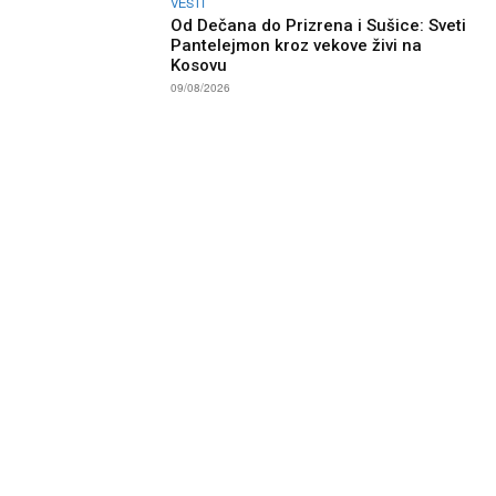
VESTI
Od Dečana do Prizrena i Sušice: Sveti
Pantelejmon kroz vekove živi na
Kosovu
09/08/2026