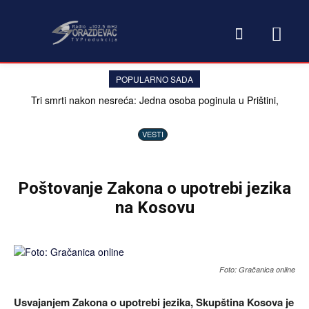
POPULARNO SADA
Tri smrti nakon nesreća: Jedna osoba poginula u Prištini,
preminuli povređeni u Gnjilanu i maloletnik u Prizrenu
VESTI
Poštovanje Zakona o upotrebi jezika
na Kosovu
Foto: Gračanica online
Usvajanjem Zakona o upotrebi jezika, Skupština Kosova je