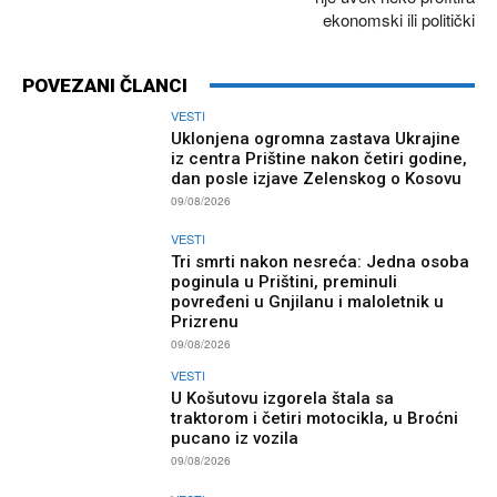
ekonomski ili politički
POVEZANI ČLANCI
VESTI
Uklonjena ogromna zastava Ukrajine
iz centra Prištine nakon četiri godine,
dan posle izjave Zelenskog o Kosovu
09/08/2026
VESTI
Tri smrti nakon nesreća: Jedna osoba
poginula u Prištini, preminuli
povređeni u Gnjilanu i maloletnik u
Prizrenu
09/08/2026
VESTI
U Košutovu izgorela štala sa
traktorom i četiri motocikla, u Broćni
pucano iz vozila
09/08/2026