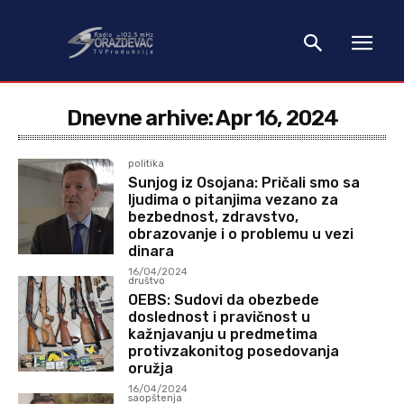
Dnevne arhive: Apr 16, 2024
politika
Sunjog iz Osojana: Pričali smo sa
ljudima o pitanjima vezano za
bezbednost, zdravstvo,
obrazovanje i o problemu u vezi
dinara
16/04/2024
društvo
OEBS: Sudovi da obezbede
doslednost i pravičnost u
kažnjavanju u predmetima
protivzakonitog posedovanja
oružja
16/04/2024
saopštenja