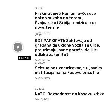
SPORT
Prekinut meč Rumunija-Kosovo
nakon sukoba na terenu,
Švajcarska i Srbija remizirale uz
nove tenzije
16/11/2024
VESTI
GDE PARKIRATI: Zahtevaju od
građana da uklone vozila sa ulice,
preuzimaju javne garaže, da li je
odluka zakonita?
00:07:33
16/11/2024
društvo
Seksualno uznemiravanje u javnim
institucijama na Kosovu prisutno
16/10/2024
politika
NATO: Bezbednost na Kosovu krhka
16/10/2024