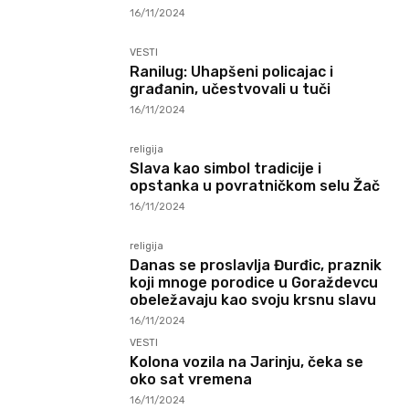
16/11/2024
VESTI
Ranilug: Uhapšeni policajac i
građanin, učestvovali u tuči
16/11/2024
religija
Slava kao simbol tradicije i
opstanka u povratničkom selu Žač
16/11/2024
religija
Danas se proslavlja Đurđic, praznik
koji mnoge porodice u Goraždevcu
obeležavaju kao svoju krsnu slavu
16/11/2024
VESTI
Kolona vozila na Jarinju, čeka se
oko sat vremena
16/11/2024