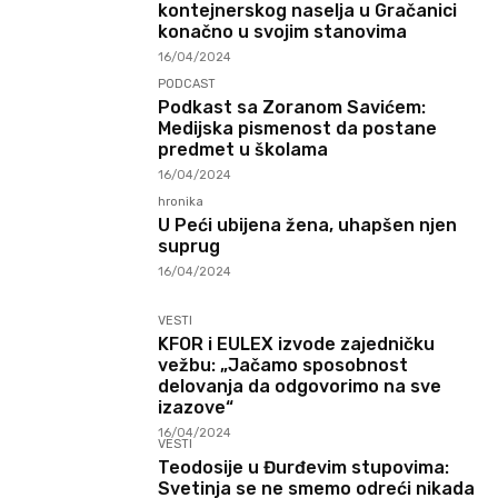
kontejnerskog naselja u Gračanici
konačno u svojim stanovima
16/04/2024
PODCAST
Podkast sa Zoranom Savićem:
Medijska pismenost da postane
predmet u školama
16/04/2024
hronika
U Peći ubijena žena, uhapšen njen
suprug
16/04/2024
VESTI
KFOR i EULEX izvode zajedničku
vežbu: „Jačamo sposobnost
delovanja da odgovorimo na sve
izazove“
16/04/2024
VESTI
Teodosije u Đurđevim stupovima:
Svetinja se ne smemo odreći nikada