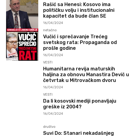
Rašić sa Henesi: Kosovo ima
političku volju i institucionalni
kapacitet da bude član SE
16/04/2024
netačno
Vučić i sprečavanje Trećeg
svetskog rata: Propaganda od
prošle godine
16/04/2024
VESTI
Humanitarna revija maturskih
haljina za obnovu Manastira Devič u
četvrtak u Mitrovačkom dvoru
16/04/2024
VESTI
Da li kosovski mediji ponavljaju
greške iz 2004?
16/04/2024
društvo
Suvi Do: Stanari nekadašnjeg