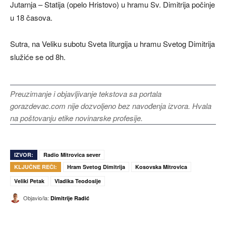
Jutarnja – Statija (opelo Hristovo) u hramu Sv. Dimitrija počinje
u 18 časova.
Sutra, na Veliku subotu Sveta liturgija u hramu Svetog Dimitrija
služiće se od 8h.
Preuzimanje i objavljivanje tekstova sa portala
gorazdevac.com nije dozvoljeno bez navođenja izvora. Hvala
na poštovanju etike novinarske profesije.
IZVOR:
Radio Mitrovica sever
KLJUČNE REČI:
Hram Svetog Dimitrija
Kosovska Mitrovica
Veliki Petak
Vladika Teodosije
Objavio/la:
Dimitrije Radić