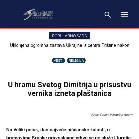
POPULARNO SADA
Uklonjena ogromna zastava Ukrajine iz centra Prištine nakon
četiri godine, dan posle izjave Zelenskog o Kosovu
VESTI
RELIGIJA
U hramu Svetog Dimitrija u prisustvu
vernika izneta plaštanica
Foto: Radio Mitrovica sever
Na Veliki petak, dan najveće hišćanske žalosti, u
hramovima Srpske pravoslavne crkve se ne služe liturgije