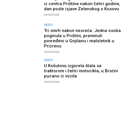
iz centra Prištine nakon četiri godine,
dan posle izjave Zelenskog o Kosovu
09/08/2026
VESTI
Tri smrti nakon nesreća: Jedna osoba
poginula u Prištini, preminuli
povređeni u Gnjilanu i maloletnik u
Prizrenu
09/08/2026
VESTI
U Košutovu izgorela štala sa
traktorom i četiri motocikla, u Broćni
pucano iz vozila
09/08/2026