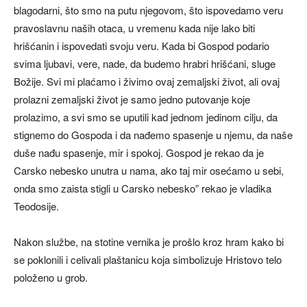
blagodarni, što smo na putu njegovom, što ispovedamo veru
pravoslavnu naših otaca, u vremenu kada nije lako biti
hrišćanin i ispovedati svoju veru. Kada bi Gospod podario
svima ljubavi, vere, nade, da budemo hrabri hrišćani, sluge
Božije. Svi mi plaćamo i živimo ovaj zemaljski život, ali ovaj
prolazni zemaljski život je samo jedno putovanje koje
prolazimo, a svi smo se uputili kad jednom jedinom cilju, da
stignemo do Gospoda i da nađemo spasenje u njemu, da naše
duše nađu spasenje, mir i spokoj. Gospod je rekao da je
Carsko nebesko unutra u nama, ako taj mir osećamo u sebi,
onda smo zaista stigli u Carsko nebesko” rekao je vladika
Teodosije.
Nakon službe, na stotine vernika je prošlo kroz hram kako bi
se poklonili i celivali plaštanicu koja simbolizuje Hristovo telo
položeno u grob.