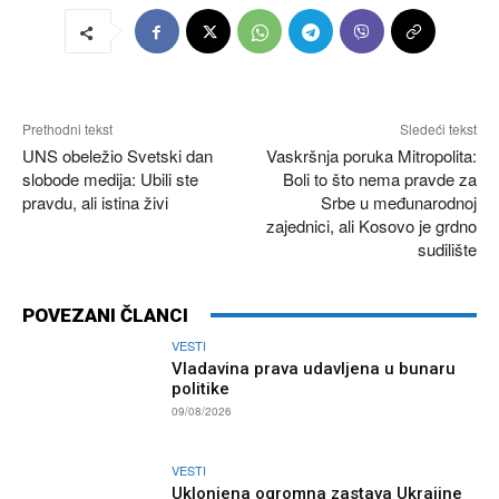
Prethodni tekst
Sledeći tekst
UNS obeležio Svetski dan
Vaskršnja poruka Mitropolita:
slobode medija: Ubili ste
Boli to što nema pravde za
pravdu, ali istina živi
Srbe u međunarodnoj
zajednici, ali Kosovo je grdno
sudilište
POVEZANI ČLANCI
VESTI
Vladavina prava udavljena u bunaru
politike
09/08/2026
VESTI
Uklonjena ogromna zastava Ukrajine