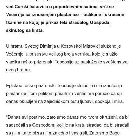
već Carski časovi, a u popodnevnim satima, vrši se
Večernja sa iznošenjem plaštanice – oslikane i ukrašene
tkanine na kojoj je prikaz tela stradalog Gospoda,
skinutog sa krsta.
U hramu Svetog Dimitrija u Kosovskoj Mitrovici služeno je
Večernje, u prisustvu velikog broja vernika, koje je služio
vladika raško-prizrenski Teodosije uz sasluženje sveštenstva
ovog hrama.
Episkop raško-prizrenski Teodosije služio je i čin iznošenja
plaštanice i tom prilikom prisutnim vernicima poručio da su
danas okupljeni na zajedničkom putu ljubavi, spokoja i mira.
“Danas svi postimo, zato smo danas molitvom okruženi, da bi
saosećali sa Gospodom, koji je na krstu stradao, da bi stradali
sa njim kako bi sa njim zajedno i vaskrsli. Zato smo Bogu