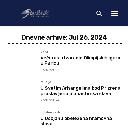
Dnevne arhive: Jul 26, 2024
VESTI
Večeras otvaranje Olimpijskih igara
u Parizu
26/07/2024
religija
U Svetim Arhangelima kod Prizrena
proslavljena manastirska slava
26/07/2024
lokalne vesti
U Osojanu obeležena hramovna
slava