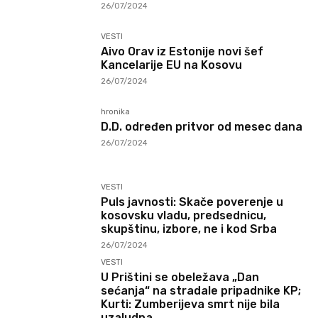
26/07/2024
VESTI
Aivo Orav iz Estonije novi šef
Kancelarije EU na Kosovu
26/07/2024
hronika
D.D. određen pritvor od mesec dana
26/07/2024
VESTI
Puls javnosti: Skače poverenje u
kosovsku vladu, predsednicu,
skupštinu, izbore, ne i kod Srba
26/07/2024
VESTI
U Prištini se obeležava „Dan
sećanja“ na stradale pripadnike KP;
Kurti: Zumberijeva smrt nije bila
uzaludna