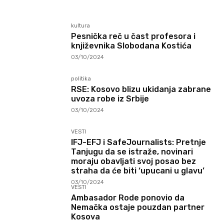
kultura
Pesnička reč u čast profesora i
književnika Slobodana Kostića
03/10/2024
politika
RSE: Kosovo blizu ukidanja zabrane
uvoza robe iz Srbije
03/10/2024
VESTI
IFJ-EFJ i SafeJournalists: Pretnje
Tanjugu da se istraže, novinari
moraju obavljati svoj posao bez
straha da će biti ‘upucani u glavu’
03/10/2024
VESTI
Ambasador Rode ponovio da
Nemačka ostaje pouzdan partner
Kosova