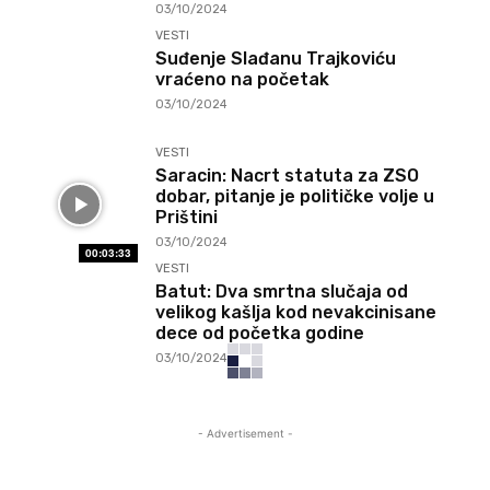
03/10/2024
VESTI
Suđenje Slađanu Trajkoviću
vraćeno na početak
03/10/2024
VESTI
Saracin: Nacrt statuta za ZSO
dobar, pitanje je političke volje u
Prištini
03/10/2024
00:03:33
VESTI
Batut: Dva smrtna slučaja od
velikog kašlja kod nevakcinisane
dece od početka godine
03/10/2024
- Advertisement -