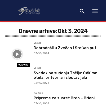
Dnevne arhive: Okt 3, 2024
VESTI
Dobrodošli u Zvečan i SreČan put
03/10/2024
00:00:39
VESTI
Svedok na suđenju Tačiju: OVK me
otela, pritvorila i zlostavljala
03/10/2024
politika
Pripreme za susret Brdo – Brioni
03/10/2024