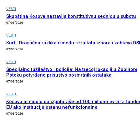
VESTI
Skupština Kosova nastavlja konstitutivnu sednicu u subotu
07/08/2026
VESTI
Kurti: Drastična razlika između rezultata izbora i zahteva DS
07/08/2026
VESTI
Specijalno tužilaštvo i policija: Na trećoj lokaciji u Zubinom
Potoku potvrđeno prisustvo posmrtnih ostataka
07/08/2026
VESTI
Kosovo bi moglo da izgubi više od 100 miliona evra iz fondo
EU ako institucije ostanu nefunkcionalne
07/08/2026