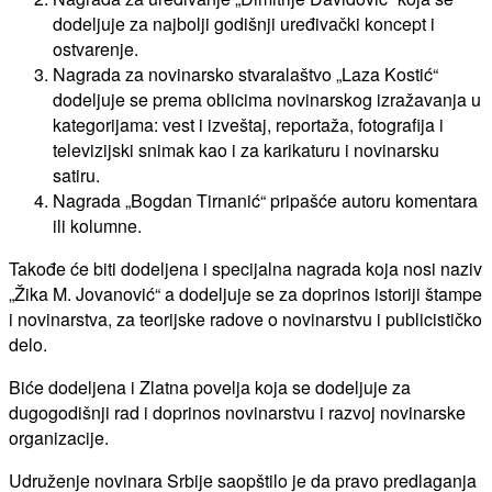
dodeljuje za najbolji godišnji uređivački koncept i
ostvarenje.
Nagrada za novinarsko stvaralaštvo „Laza Kostić“
dodeljuje se prema oblicima novinarskog izražavanja u
kategorijama: vest i izveštaj, reportaža, fotografija i
televizijski snimak kao i za karikaturu i novinarsku
satiru.
Nagrada „Bogdan Tirnanić“ pripašće autoru komentara
ili kolumne.
Takođe će biti dodeljena i specijalna nagrada koja nosi naziv
„Žika M. Jovanović“ a dodeljuje se za doprinos istoriji štampe
i novinarstva, za teorijske radove o novinarstvu i publicističko
delo.
Biće dodeljena i Zlatna povelja koja se dodeljuje za
dugogodišnji rad i doprinos novinarstvu i razvoj novinarske
organizacije.
Udruženje novinara Srbije saopštilo je da pravo predlaganja