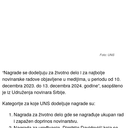
Foto: UNS
“Nagrade se dodeljuju za životno delo i za najbolje
novinarske radove objavljene u medijima, u periodu od 10.
decembra 2023. do 13. decembra 2024. godine”, saopšteno
je iz Udruženja novinara Srbije.
Kategorije za koje UNS dodeljuje nagrade su:
Nagrada za životno delo gde se nagrađuje ukupan rad
i zapažen doprinos novinarstvu.
Nagrada za uređivanje „Dimitrije Davidović“ koja se