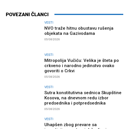
POVEZANI ČLANCI
VESTI
NVO traže hitnu obustavu rušenja
objekata na Gazivodama
05/08/2026
VESTI
Mitropolija Vučiću: Velika je šteta po
crkveno i narodno jedinstvo ovako
govoriti o Crkvi
05/08/2026
VESTI
Sutra konstitutivna sednica Skupštine
Kosova, na dnevnom redu izbor
predsednika i potpredsednika
05/08/2026
VESTI
Uhapšen zbog prevare sa