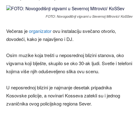
FOTO: Novogodišnji vigvami u Severnoj Mitrovici/ KoSSev
Večeras je
organizator
ovu instalaciju svečano otvorio,
dovodeći, kako je najavljeno i DJ.
Osim muzike koja trešti u neposrednoj blizini stanova, oko
vigvama koji blješte, skupilo se oko 30-ak ljudi. Svetle i telefoni
kojima više njih oduševeljeno slika ovu scenu.
U neposrednoj blizini je najmanje desetak pripadnika
Kosovske policije, a novinari Kosseva zatekli su i jednog
zvaničnika ovog policijskog regiona Sever.