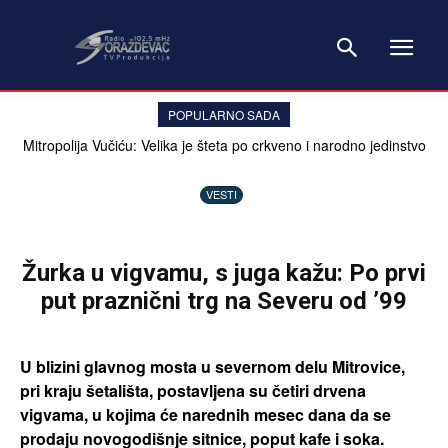
POPULARNO SADA
Mitropolija Vučiću: Velika je šteta po crkveno i narodno jedinstvo
ovako govoriti o Crkvi
VESTI
Žurka u vigvamu, s juga kažu: Po prvi
put praznični trg na Severu od ’99
U blizini glavnog mosta u severnom delu Mitrovice,
pri kraju šetališta, postavljena su četiri drvena
vigvama, u kojima će narednih mesec dana da se
prodaju novogodišnje sitnice, poput kafe i soka.