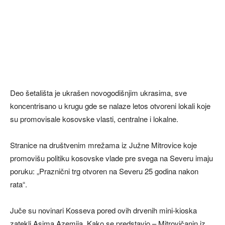
Deo šetališta je ukrašen novogodišnjim ukrasima, sve
koncentrisano u krugu gde se nalaze letos otvoreni lokali koje
su promovisale kosovske vlasti, centralne i lokalne.
Stranice na društvenim mrežama iz Južne Mitrovice koje
promovišu politiku kosovske vlade pre svega na Severu imaju
poruku: „Praznični trg otvoren na Severu 25 godina nakon
rata“.
Juče su novinari Kosseva pored ovih drvenih mini-kioska
zatekli Asima Azemija. Kako se predstavio – Mitrovičanin iz