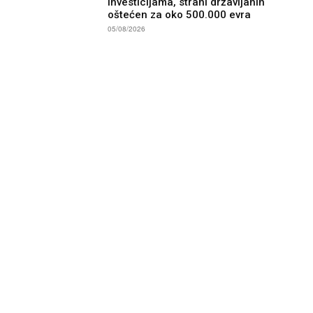
investicijama, strani državljanin
oštećen za oko 500.000 evra
05/08/2026