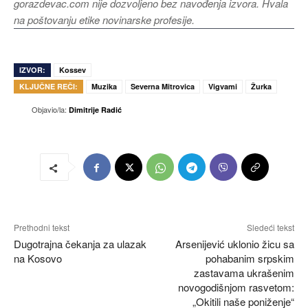
gorazdevac.com nije dozvoljeno bez navođenja izvora. Hvala
na poštovanju etike novinarske profesije.
IZVOR:
Kossev
KLJUČNE REČI:
Muzika
Severna Mitrovica
Vigvami
Žurka
Objavio/la:
Dimitrije Radić
Prethodni tekst
Sledeći tekst
Dugotrajna čekanja za ulazak
Arsenijević uklonio žicu sa
na Kosovo
pohabanim srpskim
zastavama ukrašenim
novogodišnjom rasvetom:
„Okitili naše poniženje“