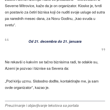
Severne Mitrovice, kaže da je on organizator. Kioske je, tvrdi
on postavio za četiri biznisa koji će nuditi svoje usluge od sutra
pa narednih mesec dana, za Novu Godinu, „kao svuda u
svetu“.
Od 21. decembra do 21. januara
Ne rekavši o kakvim se tačno biznisima radi, te odakle su,
Azemi je pozvao i biznise sa Severa da:
„Pod kiriju uzmu. Slobodno dođite, kontaktirajte me, ja sam
ovde organizator“, kazao je.
Preuzimanje i objavljivanje tekstova sa portala