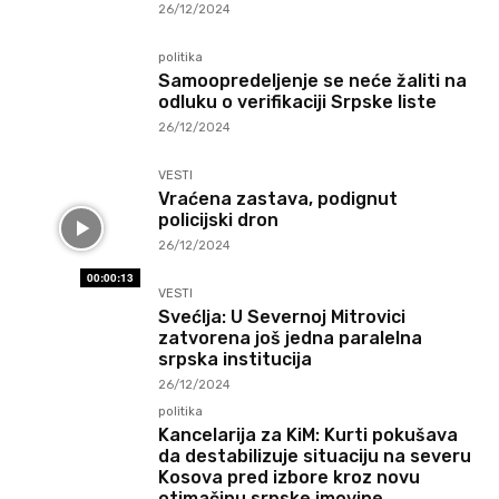
26/12/2024
politika
Samoopredeljenje se neće žaliti na
odluku o verifikaciji Srpske liste
26/12/2024
VESTI
Vraćena zastava, podignut
policijski dron
26/12/2024
00:00:13
VESTI
Svećlja: U Severnoj Mitrovici
zatvorena još jedna paralelna
srpska institucija
26/12/2024
politika
Kancelarija za KiM: Kurti pokušava
da destabilizuje situaciju na severu
Kosova pred izbore kroz novu
otimačinu srpske imovine