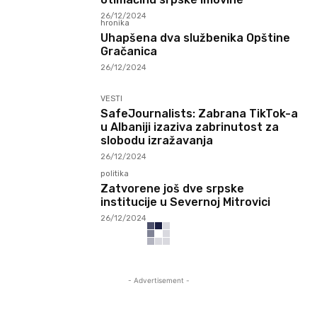
26/12/2024
hronika
Uhapšena dva službenika Opštine
Gračanica
26/12/2024
VESTI
SafeJournalists: Zabrana TikTok-a
u Albaniji izaziva zabrinutost za
slobodu izražavanja
26/12/2024
politika
Zatvorene još dve srpske
institucije u Severnoj Mitrovici
26/12/2024
- Advertisement -