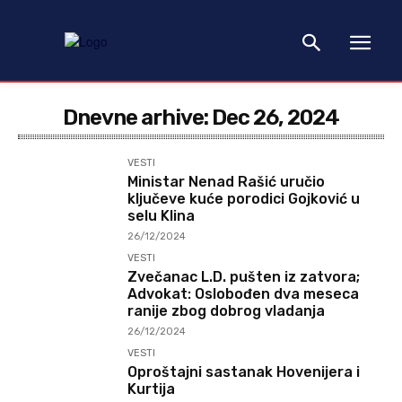
Dnevne arhive: Dec 26, 2024
VESTI
Ministar Nenad Rašić uručio
ključeve kuće porodici Gojković u
selu Klina
26/12/2024
VESTI
Zvečanac L.D. pušten iz zatvora;
Advokat: Oslobođen dva meseca
ranije zbog dobrog vladanja
26/12/2024
VESTI
Oproštajni sastanak Hovenijera i
Kurtija