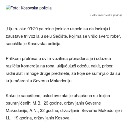
Foto: Kosovska policija
„Ujutru oko 03:20 patrolne jedinice uspele su da lociraju i
zaustave tri vozila u selu Sećište, kojima se vršio šverc robe“,
saopštila je Kosovska policija.
Prilikom pretresa u ovim vozilima pronađena je i oduzeta
različita komercijalna roba, uključujući odeću, nakit, pribor,
radni alat i mnoge druge predmete, za koje se sumnjalo da su
krijumčareni u Severnu Makedoniju.
Kako je saopšteno, usled ove akcije uhapšena su trojica
osumnjičenih: M.B., 23 godine, državljanin Severne
Makedonije, A.N., 32 godine, državljanin Severne Makedonije i
I.L., 19 godina, državljanin Kosova.