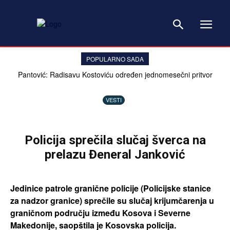
POPULARNO SADA
Pantović: Radisavu Kostoviću određen jednomesečni pritvor
zbog lovačke puške, ovakav slučaj ne pamtim
VESTI
Policija sprečila slučaj šverca na
prelazu Đeneral Janković
Jedinice patrole granične policije (Policijske stanice
za nadzor granice) sprečile su slučaj krijumčarenja u
graničnom području između Kosova i Severne
Makedonije, saopštila je Kosovska policija.