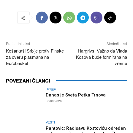
Prethodni tekst
Sledeći tekst
Košarkaši Srbije protiv Finske
Hargrivs: Važno da Vlada
za overu plasmana na
Kosova bude formirana na
Eurobasket
vreme
POVEZANI ČLANCI
Religija
Danas je Sveta Petka Trnova
08/08/2026
VESTI
Pantović: Radisavu Kostoviću određen