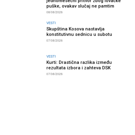
jednomesečni pritvor zbog lovačke
puške, ovakav slučaj ne pamtim
08/08/2026
VESTI
Skupština Kosova nastavlja
konstitutivnu sednicu u subotu
07/08/2026
VESTI
Kurti: Drastična razlika između
rezultata izbora i zahteva DSK
07/08/2026