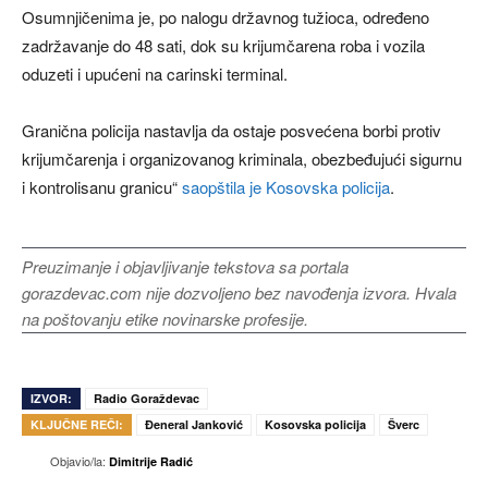
Osumnjičenima je, po nalogu državnog tužioca, određeno
zadržavanje do 48 sati, dok su krijumčarena roba i vozila
oduzeti i upućeni na carinski terminal.
Granična policija nastavlja da ostaje posvećena borbi protiv
krijumčarenja i organizovanog kriminala, obezbeđujući sigurnu
i kontrolisanu granicu“
saopštila je Kosovska policija
.
Preuzimanje i objavljivanje tekstova sa portala
gorazdevac.com nije dozvoljeno bez navođenja izvora. Hvala
na poštovanju etike novinarske profesije.
IZVOR:
Radio Goraždevac
KLJUČNE REČI:
Đeneral Janković
Kosovska policija
Šverc
Objavio/la:
Dimitrije Radić