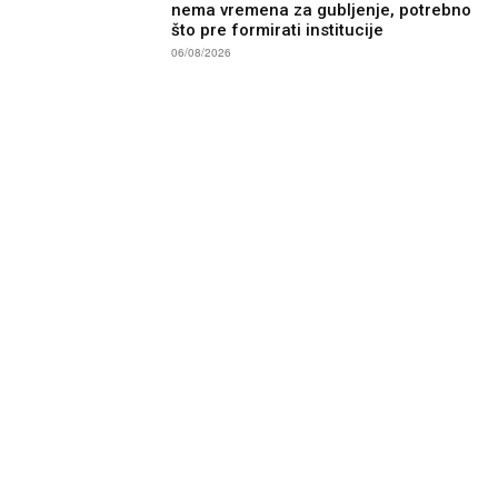
nema vremena za gubljenje, potrebno
što pre formirati institucije
06/08/2026