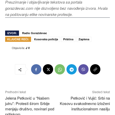
Preuzimanje i objavljivanje tekstova sa portala
gorazdevac.com nije dozvoljeno bez navođenja izvora. Hvala
na poštovanju etike novinarske profesije.
IZVOR:
Radio Goraždevac
KLJUČNE REČI:
Kosovska policija
Priština
Zaplena
Objavio/la:
J V
Prethodni tekst
Sledeći tekst
Jelena Petković u “Našem
Petković i Vujić: Srbi na
jutru”: Protesti širom Srbije
Kosovu svakodnevno izloženi
menjaju društvo, novinari pod
institucionalnom nasilju
pritiskom