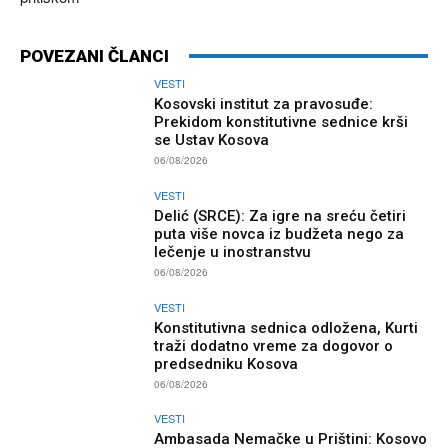
POVEZANI ČLANCI
VESTI
Kosovski institut za pravosuđe:
Prekidom konstitutivne sednice krši
se Ustav Kosova
06/08/2026
VESTI
Delić (SRCE): Za igre na sreću četiri
puta više novca iz budžeta nego za
lečenje u inostranstvu
06/08/2026
VESTI
Konstitutivna sednica odložena, Kurti
traži dodatno vreme za dogovor o
predsedniku Kosova
06/08/2026
VESTI
Ambasada Nemačke u Prištini: Kosovo