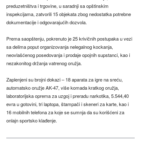
preduzetništva i trgovine, u saradnji sa opštinskim
inspekcijama, zatvorili 15 objekata zbog nedostatka potrebne
dokumentacije i odgovarajućih dozvola.
Prema saopštenju, pokrenuto je 25 krivičnih postupaka u vezi
sa delima poput organizovanja nelegalnog kockanja,
neovlašćenog posedovanja i prodaje opojnih supstanci, kao i
nezakonitog držanja vatrenog oružja.
Zaplenjeni su brojni dokazi – 18 aparata za igre na sreću,
automatsko oružje AK-47, više komada kratkog oružja,
laboratorijska oprema za uzgoj i preradu narkotika, 5.544,40
evra u gotovini, tri laptopa, štampači i skeneri za karte, kao i
16 mobilnih telefona za koje se sumnja da su korišćeni za
onlajn sportsko klađenje.