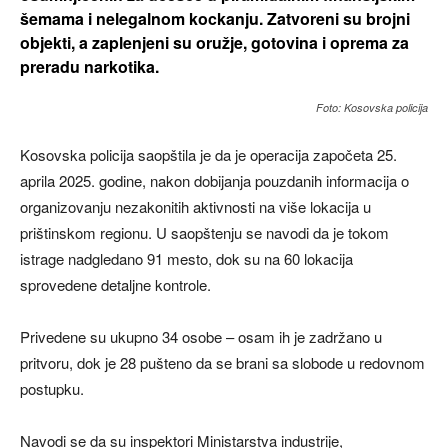
šemama i nelegalnom kockanju. Zatvoreni su brojni
objekti, a zaplenjeni su oružje, gotovina i oprema za
preradu narkotika.
Foto: Kosovska policija
Kosovska policija saopštila je da je operacija započeta 25.
aprila 2025. godine, nakon dobijanja pouzdanih informacija o
organizovanju nezakonitih aktivnosti na više lokacija u
prištinskom regionu. U saopštenju se navodi da je tokom
istrage nadgledano 91 mesto, dok su na 60 lokacija
sprovedene detaljne kontrole.
Privedene su ukupno 34 osobe – osam ih je zadržano u
pritvoru, dok je 28 pušteno da se brani sa slobode u redovnom
postupku.
Navodi se da su inspektori Ministarstva industrije,