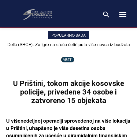
POPULARNO SADA
Delić (SRCE): Za igre na sreću četiri puta više novca iz budžeta
nego za lečenje u inostranstvu
VESTI
U Prištini, tokom akcije kosovske
policije, privedene 34 osobe i
zatvoreno 15 objekata
U višenedeljnoj operaciji sprovedenoj na više lokacija
u Prištini, uhapšeno je više desetina osoba
osumnjičenih za učešće u piramidalnim finansijskim