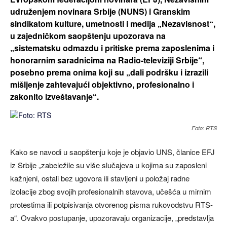
udruženjem novinara Srbije (NUNS) i Granskim
sindikatom kulture, umetnosti i medija „Nezavisnost“,
u zajedničkom saopštenju upozorava na
„sistematsku odmazdu i pritiske prema zaposlenima i
honorarnim saradnicima na Radio-televiziji Srbije“,
posebno prema onima koji su „dali podršku i izrazili
mišljenje zahtevajući objektivno, profesionalno i
zakonito izveštavanje“.
Foto: RTS
Kako se navodi u saopštenju koje je objavio UNS, članice EFJ
iz Srbije „zabeležile su više slučajeva u kojima su zaposleni
kažnjeni, ostali bez ugovora ili stavljeni u položaj radne
izolacije zbog svojih profesionalnih stavova, učešća u mirnim
protestima ili potpisivanja otvorenog pisma rukovodstvu RTS-
a“. Ovakvo postupanje, upozoravaju organizacije, „predstavlja