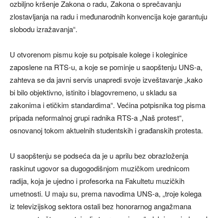
ozbiljno kršenje Zakona o radu, Zakona o sprečavanju
zlostavljanja na radu i međunarodnih konvencija koje garantuju
slobodu izražavanja“.
U otvorenom pismu koje su potpisale kolege i koleginice
zaposlene na RTS-u, a koje se pominje u saopštenju UNS-a,
zahteva se da javni servis unapredi svoje izveštavanje „kako
bi bilo objektivno, istinito i blagovremeno, u skladu sa
zakonima i etičkim standardima“. Većina potpisnika tog pisma
pripada neformalnoj grupi radnika RTS-a „Naš protest“,
osnovanoj tokom aktuelnih studentskih i građanskih protesta.
U saopštenju se podseća da je u aprilu bez obrazloženja
raskinut ugovor sa dugogodišnjom muzičkom urednicom
radija, koja je ujedno i profesorka na Fakultetu muzičkih
umetnosti. U maju su, prema navodima UNS-a, „troje kolega
iz televizijskog sektora ostali bez honorarnog angažmana