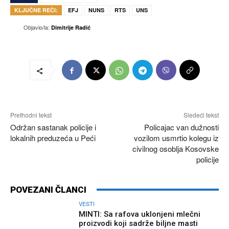
KLJUČNE REČI:
EFJ
NUNS
RTS
UNS
Objavio/la:
Dimitrije Radić
Prethodni tekst
Sledeći tekst
Održan sastanak policije i
Policajac van dužnosti
lokalnih preduzeća u Peći
vozilom usmrtio kolegu iz
civilnog osoblja Kosovske
policije
POVEZANI ČLANCI
VESTI
MINTI: Sa rafova uklonjeni mlečni
proizvodi koji sadrže biljne masti