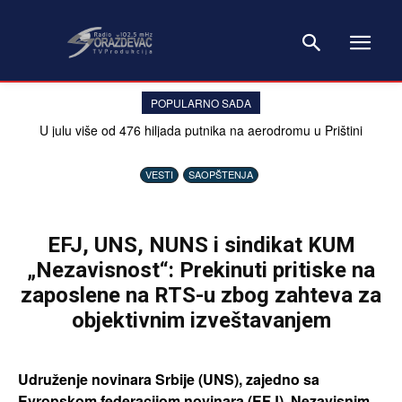
POPULARNO SADA
U julu više od 476 hiljada putnika na aerodromu u Prištini
VESTI
SAOPŠTENJA
EFJ, UNS, NUNS i sindikat KUM
„Nezavisnost“: Prekinuti pritiske na
zaposlene na RTS-u zbog zahteva za
objektivnim izveštavanjem
Udruženje novinara Srbije (UNS), zajedno sa
Evropskom federacijom novinara (EFJ), Nezavisnim