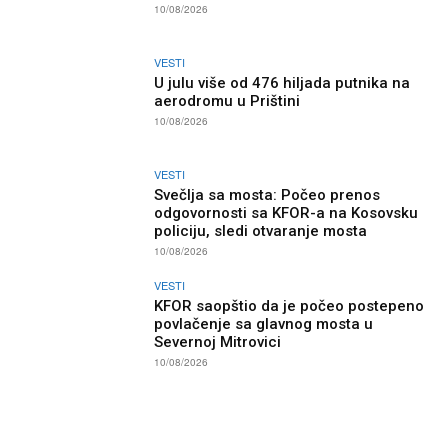
10/08/2026
VESTI
U julu više od 476 hiljada putnika na
aerodromu u Prištini
10/08/2026
VESTI
Svečlja sa mosta: Počeo prenos
odgovornosti sa KFOR-a na Kosovsku
policiju, sledi otvaranje mosta
10/08/2026
VESTI
KFOR saopštio da je počeo postepeno
povlačenje sa glavnog mosta u
Severnoj Mitrovici
10/08/2026