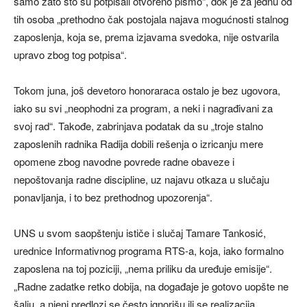
samo zato što su potpisali otvoreno pismo“, dok je za jednu od
tih osoba „prethodno čak postojala najava mogućnosti stalnog
zaposlenja, koja se, prema izjavama svedoka, nije ostvarila
upravo zbog tog potpisa“.
Tokom juna, još devetoro honoraraca ostalo je bez ugovora,
iako su svi „neophodni za program, a neki i nagrađivani za
svoj rad“. Takođe, zabrinjava podatak da su „troje stalno
zaposlenih radnika Radija dobili rešenja o izricanju mere
opomene zbog navodne povrede radne obaveze i
nepoštovanja radne discipline, uz najavu otkaza u slučaju
ponavljanja, i to bez prethodnog upozorenja“.
UNS u svom saopštenju ističe i slučaj Tamare Tankosić,
urednice Informativnog programa RTS-a, koja, iako formalno
zaposlena na toj poziciji, „nema priliku da uređuje emisije“.
„Radne zadatke retko dobija, na događaje je gotovo uopšte ne
šalju, a njeni predlozi se često ignorišu ili se realizacija