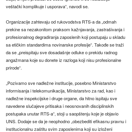
veštački komplikuje i usporava“, navodi se.
Organizacije zahtevaju od rukovodstva RTS-a da „odmah
prekine sa nezakonitom praksom kažnjavanja, zastrašivanja i
profesionalnog degradiranja zaposlenih koji postupaju u skladu
sa etičkim standardima novinarske profesije“. Takođe se traži
da se „preispitaju sve dosadašnje odluke o prekidu radnog
angažmana koje su donete iz razloga koji nisu profesionalne
prirode“.
„Pozivamo sve nadležne institucije, posebno Ministarstvo
informisanja i telekomunikacija, Ministarstvo za rad, kao i
nadležne inspekcijske i druge organe, da hitno ispitaju sve
navedene slučajeve pritisaka i neosnovanih disciplinskih
postupaka unutar RTS-a“, stoji u saopštenju koje je objavio
UNS. Dodaje se da je neophodno „obezbediti efikasnu pravnu i
institucionalnu zaštitu svim zaposlenima koji su izloženi