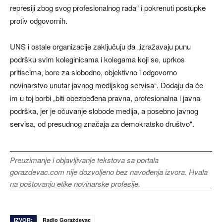
represiji zbog svog profesionalnog rada“ i pokrenuti postupke
protiv odgovornih.
UNS i ostale organizacije zaključuju da „izražavaju punu
podršku svim koleginicama i kolegama koji se, uprkos
pritiscima, bore za slobodno, objektivno i odgovorno
novinarstvo unutar javnog medijskog servisa“. Dodaju da će
im u toj borbi „biti obezbeđena pravna, profesionalna i javna
podrška, jer je očuvanje slobode medija, a posebno javnog
servisa, od presudnog značaja za demokratsko društvo“.
Preuzimanje i objavljivanje tekstova sa portala
gorazdevac.com nije dozvoljeno bez navođenja izvora. Hvala
na poštovanju etike novinarske profesije.
IZVOR:
Radio Goraždevac