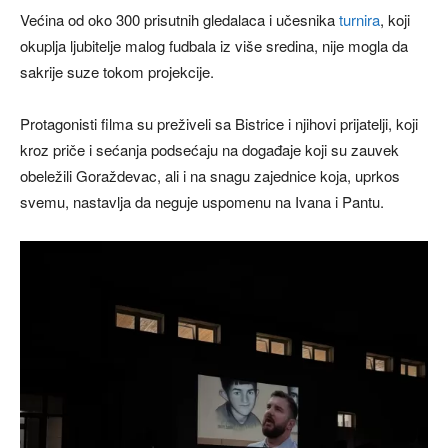
Većina od oko 300 prisutnih gledalaca i učesnika
turnira
, koji
okuplja ljubitelje malog fudbala iz više sredina, nije mogla da
sakrije suze tokom projekcije.
Protagonisti filma su preživeli sa Bistrice i njihovi prijatelji, koji
kroz priče i sećanja podsećaju na događaje koji su zauvek
obeležili Goraždevac, ali i na snagu zajednice koja, uprkos
svemu, nastavlja da neguje uspomenu na Ivana i Pantu.