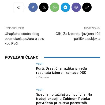
Prethodni tekst
Sledeći tekst
Uhapšena osoba zbog
CIK: Za izbore prijavljena 104
podmetanja požara u selu
politička subjekta
kod Peći
POVEZANI ČLANCI
VESTI
Kurti: Drastična razlika između
rezultata izbora i zahteva DSK
07/08/2026
VESTI
Specijalno tužilaštvo i policija: Na
trećoj lokaciji u Zubinom Potoku
potvrđeno prisustvo posmrtnih