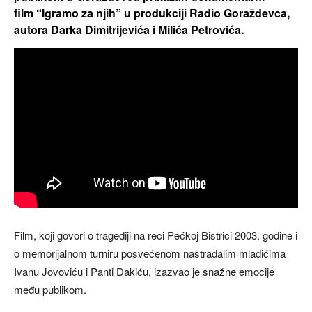
film “Igramo za njih” u produkciji Radio Goraždevca,
autora Darka Dimitrijevića i Milića Petrovića.
Film, koji govori o tragediji na reci Pećkoj Bistrici 2003. godine i
o memorijalnom turniru posvećenom nastradalim mladićima
Ivanu Jovoviću i Panti Dakiću, izazvao je snažne emocije
među publikom.