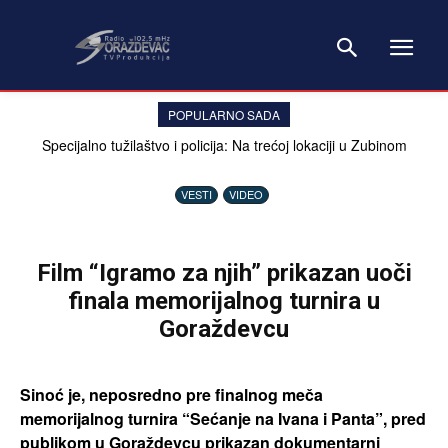
POPULARNO SADA
Specijalno tužilaštvo i policija: Na trećoj lokaciji u Zubinom
Potoku potvrđeno prisustvo posmrtnih ostataka
VESTI
VIDEO
Film “Igramo za njih” prikazan uoči
finala memorijalnog turnira u
Goraždevcu
Sinoć je, neposredno pre finalnog meča
memorijalnog turnira “Sećanje na Ivana i Panta”, pred
publikom u Goraždevcu prikazan dokumentarni