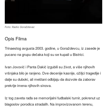
Foto: Radio Goraždevac
Opis Filma
Trinaestog avgusta 2003. godine, u Goraždevcu, iz zasede je
pucano na grupu dečaka koji su se kupali u Bistrici.
Ivan Jovović i Panta Dakić izgubili su život, a više njihovih
vršnjaka bilo je ranjeno. Dve decenije kasnije, ožiljci tragedije i
dalje su duboki, ali meštani odbijaju da dozvole da zaborav
prekrije imena njihovih sinova.
Iz tog zaveta rađa se memorijalni fudbalski turnir, pokrenut uz
blagoslov porodica stradalih. Na improvizovanom terenu,