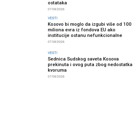
ostataka
07/08/2026
VESTI
Kosovo bi moglo da izgubi više od 100
miliona evra iz fondova EU ako
institucije ostanu nefunkcionalne
07/08/2026
VESTI
Sednica Sudskog saveta Kosova
prekinuta i ovog puta zbog nedostatka
kvoruma
07/08/2026