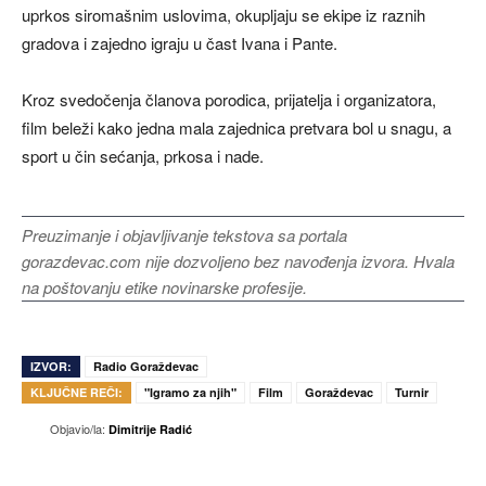
uprkos siromašnim uslovima, okupljaju se ekipe iz raznih
gradova i zajedno igraju u čast Ivana i Pante.
Kroz svedočenja članova porodica, prijatelja i organizatora,
film beleži kako jedna mala zajednica pretvara bol u snagu, a
sport u čin sećanja, prkosa i nade.
Preuzimanje i objavljivanje tekstova sa portala
gorazdevac.com nije dozvoljeno bez navođenja izvora. Hvala
na poštovanju etike novinarske profesije.
IZVOR:
Radio Goraždevac
KLJUČNE REČI:
"Igramo za njih"
Film
Goraždevac
Turnir
Objavio/la:
Dimitrije Radić