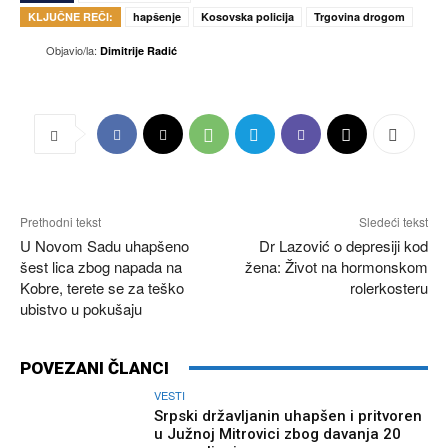
KLJUČNE REČI:
hapšenje
Kosovska policija
Trgovina drogom
Objavio/la:
Dimitrije Radić
Prethodni tekst
Sledeći tekst
U Novom Sadu uhapšeno
Dr Lazović o depresiji kod
šest lica zbog napada na
žena: Život na hormonskom
Kobre, terete se za teško
rolerkosteru
ubistvo u pokušaju
POVEZANI ČLANCI
VESTI
Srpski državljanin uhapšen i pritvoren
u Južnoj Mitrovici zbog davanja 20