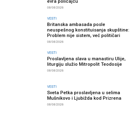
evra policajcu
08/08/2026
VESTI
Britanska ambasada posle
neuspešnog konstituisanja skupštine:
Problem nije sistem, već političari
08/08/2026
VESTI
Proslavljena slava u manastiru Ulije,
liturgiju služio Mitropolit Teodosije
08/08/2026
VESTI
Sveta Petka proslavljena u selima
Mušnikovo i Ljubižda kod Prizrena
08/08/2026