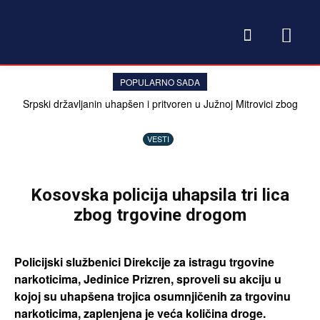
POPULARNO SADA
Srpski državljanin uhapšen i pritvoren u Južnoj Mitrovici zbog
davanja 20 evra policajcu
VESTI
Kosovska policija uhapsila tri lica
zbog trgovine drogom
Policijski službenici Direkcije za istragu trgovine
narkoticima, Jedinice Prizren, sproveli su akciju u
kojoj su uhapšena trojica osumnjičenih za trgovinu
narkoticima, zaplenjena je veća količina droge.