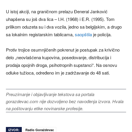
U istoj akciji, na graničnom prelazu Đeneral Janković
uhapšena su još dva lica – I.H. (1968) i E.R. (1995). Tom
prilikom oduzeta su i dva vozila, jedno sa belgijskim, a drugo
sa lokalnim registarskim tablicama,
saopštila
je policija.
Protiv trojice osumnjičenih pokrenut je postupak za krivično
delo „neovlašćena kupovina, posedovanje, distribucija i
prodaja opojnih droga, psihotropnih supstanci“. Na osnovu
odluke tužioca, određeno im je zadržavanje do 48 sati.
Preuzimanje i objavljivanje tekstova sa portala
gorazdevac.com nije dozvoljeno bez navođenja izvora. Hvala
na poštovanju etike novinarske profesije.
IZVOR:
Radio Goraždevac