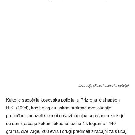
Ilustracija (Foto: kosovska policija)
Kako je saopštila kosovska policija, u Prizrenu je uhapšen
H.K. (1994), kod kojeg su nakon pretresa dve lokacije
pronađeni i oduzeti sledeći dokazi: opojna supstanca za koju
se sumnja da je kokain, ukupne težine 4 kilograma i 440
grama, dve vage, 260 evra i drugi predmeti značajni za slučaj.