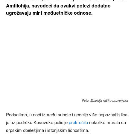
Amfilohija, navodeći da ovakvi potezi dodatno
ugrožavaju mir i međuetničke odnose.
Foto: Eparhija raško-prizrenska
Podsetimo, u noći između subote i nedelje više nepoznatih lica
je uz podršku Kosovske policije
prekrečilo
nekoliko murala sa
srpskim obeležjima i istorijskim ličnostima.