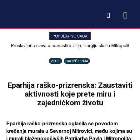
POPULARNO SADA
Proslavljena slava u manastiru Ulije, liturgiju služio Mitropolit
Teodosije
VESTI
SAOPŠTENJA
Eparhija raško-prizrenska: Zaustaviti
aktivnosti koje prete miru i
zajedničkom životu
Eparhija raško-prizrenska oglasila se povodom
krečenja murala u Severnoj Mitrovici, među kojima su
i murali blaženopočivših Patrijarha Pavla i Mitropolita