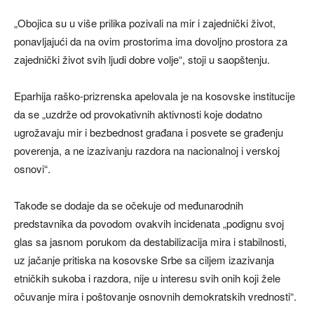
„Obojica su u više prilika pozivali na mir i zajednički život,
ponavljajući da na ovim prostorima ima dovoljno prostora za
zajednički život svih ljudi dobre volje“, stoji u saopštenju.
Eparhija raško-prizrenska apelovala je na kosovske institucije
da se „uzdrže od provokativnih aktivnosti koje dodatno
ugrožavaju mir i bezbednost građana i posvete se građenju
poverenja, a ne izazivanju razdora na nacionalnoj i verskoj
osnovi“.
Takođe se dodaje da se očekuje od međunarodnih
predstavnika da povodom ovakvih incidenata „podignu svoj
glas sa jasnom porukom da destabilizacija mira i stabilnosti,
uz jačanje pritiska na kosovske Srbe sa ciljem izazivanja
etničkih sukoba i razdora, nije u interesu svih onih koji žele
očuvanje mira i poštovanje osnovnih demokratskih vrednosti“.