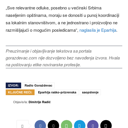
„Sve relevantne odluke, posebno u većinski Srbima
naseljenim opštinama, moraju se donositi u punoj koordinaciji
sa lokalnim stanovništvom, a ne jednostrano i proizvoljno ne
razmišljajući o mogućim posledicama“,
naglasila je Eparhija
.
Preuzimanje i objavljivanje tekstova sa portala
gorazdevac.com nije dozvoljeno bez navođenja izvora. Hvala
na poštovanju etike novinarske profesije.
IZVOR:
Radio Goraždevac
KLJUČNE REČI:
Eparhija raško-prizrenska
saopštenje
Objavio/la:
Dimitrije Radić