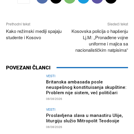
Prethodni tekst
Sledeći tekst
Kako režimski mediji spajaju
Kosovska policija o hapšenju
studente i Kosovo
Lj.M: „Pronađene vojne
uniforme i majica sa
nacionalističkim natpisima“
POVEZANI ČLANCI
VESTI
Britanska ambasada posle
neuspešnog konstituisanja skupštine:
Problem nije sistem, već političari
08/08/2026
VESTI
Proslavljena slava u manastiru Ulije,
liturgiju služio Mitropolit Teodosije
08/08/2026