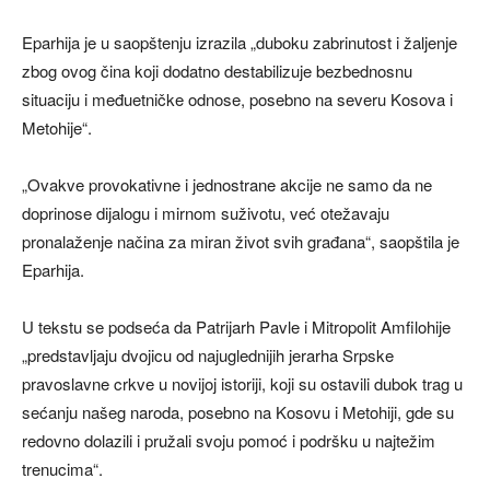
Eparhija je u saopštenju izrazila „duboku zabrinutost i žaljenje
zbog ovog čina koji dodatno destabilizuje bezbednosnu
situaciju i međuetničke odnose, posebno na severu Kosova i
Metohije“.
„Ovakve provokativne i jednostrane akcije ne samo da ne
doprinose dijalogu i mirnom suživotu, već otežavaju
pronalaženje načina za miran život svih građana“, saopštila je
Eparhija.
U tekstu se podseća da Patrijarh Pavle i Mitropolit Amfilohije
„predstavljaju dvojicu od najuglednijih jerarha Srpske
pravoslavne crkve u novijoj istoriji, koji su ostavili dubok trag u
sećanju našeg naroda, posebno na Kosovu i Metohiji, gde su
redovno dolazili i pružali svoju pomoć i podršku u najtežim
trenucima“.