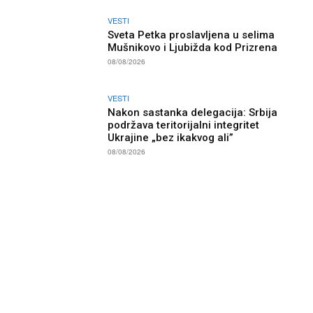
VESTI
Sveta Petka proslavljena u selima
Mušnikovo i Ljubižda kod Prizrena
08/08/2026
VESTI
Nakon sastanka delegacija: Srbija
podržava teritorijalni integritet
Ukrajine „bez ikakvog ali”
08/08/2026