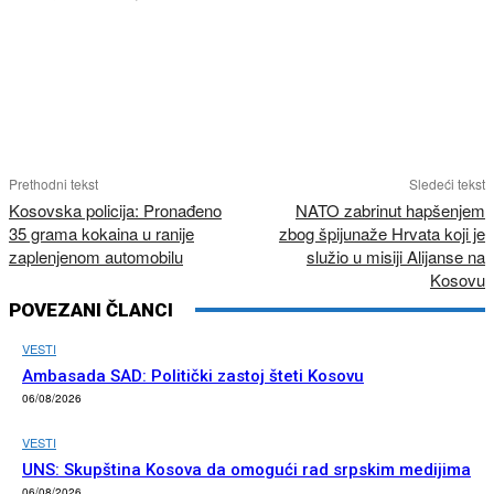
Prethodni tekst
Sledeći tekst
Kosovska policija: Pronađeno
NATO zabrinut hapšenjem
35 grama kokaina u ranije
zbog špijunaže Hrvata koji je
zaplenjenom automobilu
služio u misiji Alijanse na
Kosovu
POVEZANI ČLANCI
VESTI
Ambasada SAD: Politički zastoj šteti Kosovu
06/08/2026
VESTI
UNS: Skupština Kosova da omogući rad srpskim medijima
06/08/2026