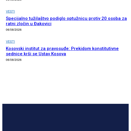
VESTI
Specijalno tužilaštvo podiglo optužnicu protiv 20 osoba za
ratni zločin u Đakovici
06/08/2026
VESTI
Kosovski institut za pravosuđe: Prekidom konstitutivne
sednice krši se Ustav Kosova
06/08/2026