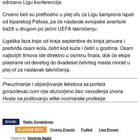
odnosno Ligu konferencije.
Crveno beli su prethodno u plej-ofu za Ligu šampiona ispali
od kiparskog Pafosa, pa će nastavak evropske avanture
tražiti u drugom po jačini UEFA takmičenju.
Ligaška faza traje od kraja septembra do kraja januara i
predviđa osam kola, četiri kod kuće i četiri u gostima. Osam
najboljih timova ide direktno u osminu finala, dok će ekipe
plasirane od devetog do dvadeset četvrtog mesta morati u
plej-of za nastavak takmičenja.
Preuzimanje i objavljivanje tekstova sa portala
gorazdevac.com nije dozvoljeno bez navođenja izvora.
Hvala na poštovanju etike novinarske profesije.
IZVOR:
Radio Goraždevac
KLJUČNE REČI:
Crvena Zvezda
Fudbal
Liga Evrope
Objavio/la:
Dimitrije Radić