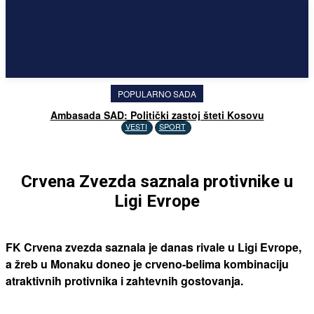
POPULARNO SADA
Ambasada SAD: Politički zastoj šteti Kosovu
VESTI
SPORT
Crvena Zvezda saznala protivnike u
Ligi Evrope
FK Crvena zvezda saznala je danas rivale u Ligi Evrope,
a žreb u Monaku doneo je crveno-belima kombinaciju
atraktivnih protivnika i zahtevnih gostovanja.