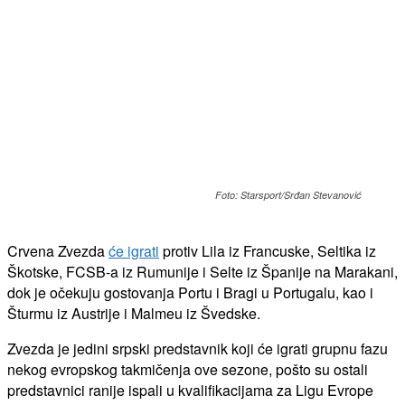
Foto: Starsport/Srđan Stevanović
Crvena Zvezda
će igrati
protiv Lila iz Francuske, Seltika iz
Škotske, FCSB-a iz Rumunije i Selte iz Španije na Marakani,
dok je očekuju gostovanja Portu i Bragi u Portugalu, kao i
Šturmu iz Austrije i Malmeu iz Švedske.
Zvezda je jedini srpski predstavnik koji će igrati grupnu fazu
nekog evropskog takmičenja ove sezone, pošto su ostali
predstavnici ranije ispali u kvalifikacijama za Ligu Evrope