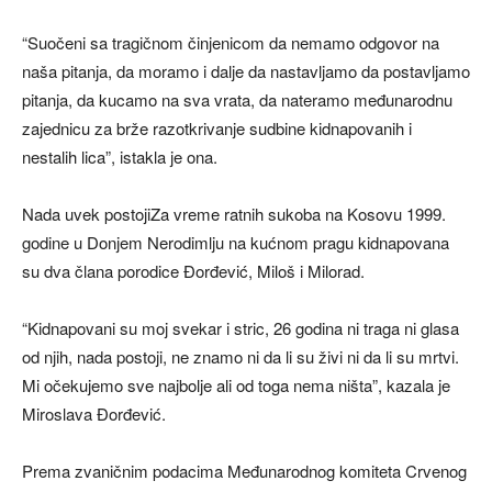
“Suočeni sa tragičnom činjenicom da nemamo odgovor na
naša pitanja, da moramo i dalje da nastavljamo da postavljamo
pitanja, da kucamo na sva vrata, da nateramo međunarodnu
zajednicu za brže razotkrivanje sudbine kidnapovanih i
nestalih lica”, istakla je ona.
Nada uvek postojiZa vreme ratnih sukoba na Kosovu 1999.
godine u Donjem Nerodimlju na kućnom pragu kidnapovana
su dva člana porodice Đorđević, Miloš i Milorad.
“Kidnapovani su moj svekar i stric, 26 godina ni traga ni glasa
od njih, nada postoji, ne znamo ni da li su živi ni da li su mrtvi.
Mi očekujemo sve najbolje ali od toga nema ništa”, kazala je
Miroslava Đorđević.
Prema zvaničnim podacima Međunarodnog komiteta Crvenog