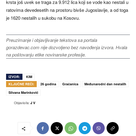
krsta još uvek se traga za 9.912 lica koji se vode kao nestali u
ratovima devedesetih na prostoru bivše Jugoslavije, a od toga
je 1620 nestalih u sukobu na Kosovu.
Preuzimanje i objavljivanje tekstova sa portala
gorazdevac.com nije dozvoljeno bez navođenja izvora. Hvala
na poštovanju etike novinarske profesije.
IZVOR:
KIM
KLJUČNE REČI:
26 godina
Gračanica
Međunarodni dan nestalih
Silvana Marinković
Objavio/la:
J V