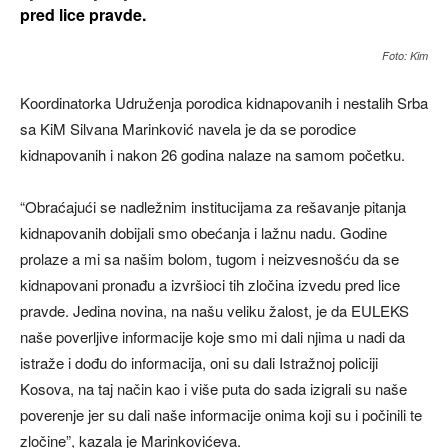
pred lice pravde.
Foto: Kim
Koordinatorka Udruženja porodica kidnapovanih i nestalih Srba
sa KiM Silvana Marinković navela je da se porodice
kidnapovanih i nakon 26 godina nalaze na samom početku.
“Obraćajući se nadležnim institucijama za rešavanje pitanja
kidnapovanih dobijali smo obećanja i lažnu nadu. Godine
prolaze a mi sa našim bolom, tugom i neizvesnošću da se
kidnapovani pronađu a izvršioci tih zločina izvedu pred lice
pravde. Jedina novina, na našu veliku žalost, je da EULEKS
naše poverljive informacije koje smo mi dali njima u nadi da
istraže i dođu do informacija, oni su dali Istražnoj policiji
Kosova, na taj način kao i više puta do sada izigrali su naše
poverenje jer su dali naše informacije onima koji su i počinili te
zločine”, kazala je Marinkovićeva.