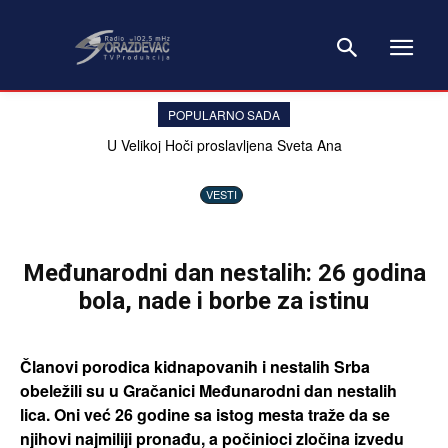
POPULARNO SADA
U Velikoj Hoči proslavljena Sveta Ana
VESTI
Međunarodni dan nestalih: 26 godina
bola, nade i borbe za istinu
Članovi porodica kidnapovanih i nestalih Srba
obeležili su u Gračanici Međunarodni dan nestalih
lica. Oni već 26 godine sa istog mesta traže da se
njihovi najmiliji pronađu, a počinioci zločina izvedu