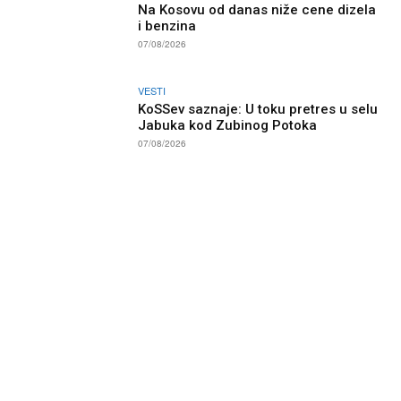
Na Kosovu od danas niže cene dizela
i benzina
07/08/2026
VESTI
KoSSev saznaje: U toku pretres u selu
Jabuka kod Zubinog Potoka
07/08/2026