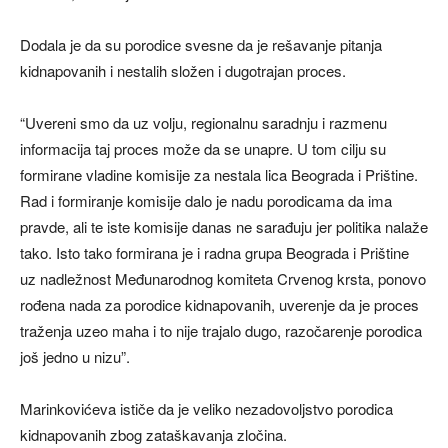
Dodala je da su porodice svesne da je rešavanje pitanja
kidnapovanih i nestalih složen i dugotrajan proces.
“Uvereni smo da uz volju, regionalnu saradnju i razmenu
informacija taj proces može da se unapre. U tom cilju su
formirane vladine komisije za nestala lica Beograda i Prištine.
Rad i formiranje komisije dalo je nadu porodicama da ima
pravde, ali te iste komisije danas ne sarađuju jer politika nalaže
tako. Isto tako formirana je i radna grupa Beograda i Prištine
uz nadležnost Međunarodnog komiteta Crvenog krsta, ponovo
rođena nada za porodice kidnapovanih, uverenje da je proces
traženja uzeo maha i to nije trajalo dugo, razočarenje porodica
još jedno u nizu”.
Marinkovićeva ističe da je veliko nezadovoljstvo porodica
kidnapovanih zbog zataškavanja zločina.