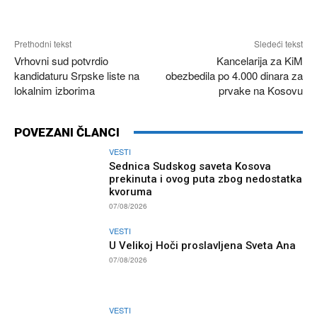
Prethodni tekst
Sledeći tekst
Vrhovni sud potvrdio
Kancelarija za KiM
kandidaturu Srpske liste na
obezbedila po 4.000 dinara za
lokalnim izborima
prvake na Kosovu
POVEZANI ČLANCI
VESTI
Sednica Sudskog saveta Kosova
prekinuta i ovog puta zbog nedostatka
kvoruma
07/08/2026
VESTI
U Velikoj Hoči proslavljena Sveta Ana
07/08/2026
VESTI