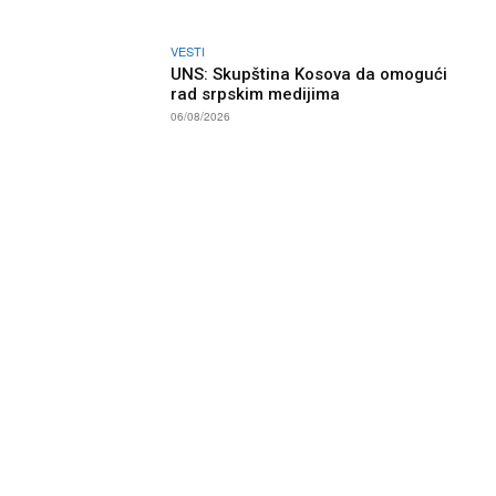
VESTI
UNS: Skupština Kosova da omogući
rad srpskim medijima
06/08/2026