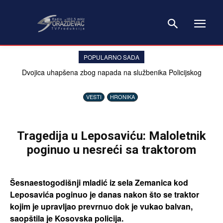
POPULARNO SADA
Dvojica uhapšena zbog napada na službenika Policijskog
inspektorata Kosova
VESTI
HRONIKA
Tragedija u Leposaviću: Maloletnik
poginuo u nesreći sa traktorom
Šesnaestogodišnji mladić iz sela Zemanica kod
Leposavića poginuo je danas nakon što se traktor
kojim je upravljao prevrnuo dok je vukao balvan,
saopštila je Kosovska policija.