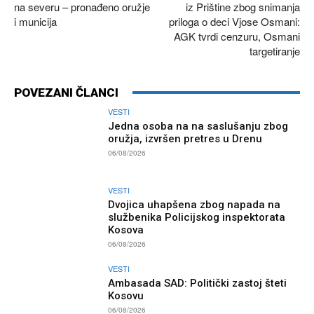
na severu – pronađeno oružje
iz Prištine zbog snimanja
i municija
priloga o deci Vjose Osmani:
AGK tvrdi cenzuru, Osmani
targetiranje
POVEZANI ČLANCI
VESTI
Jedna osoba na na saslušanju zbog
oružja, izvršen pretres u Drenu
06/08/2026
VESTI
Dvojica uhapšena zbog napada na
službenika Policijskog inspektorata
Kosova
06/08/2026
VESTI
Ambasada SAD: Politički zastoj šteti
Kosovu
06/08/2026