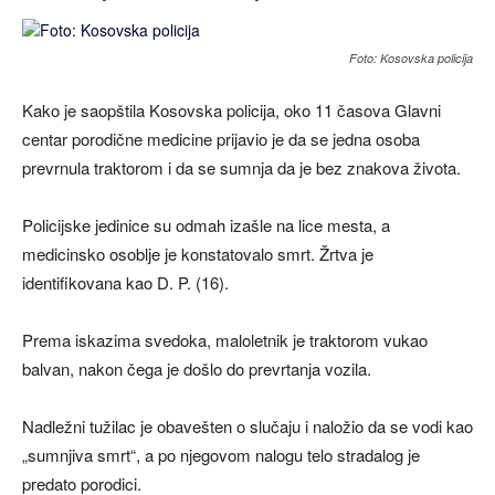
Foto: Kosovska policija
Kako je saopštila Kosovska policija, oko 11 časova Glavni
centar porodične medicine prijavio je da se jedna osoba
prevrnula traktorom i da se sumnja da je bez znakova života.
Policijske jedinice su odmah izašle na lice mesta, a
medicinsko osoblje je konstatovalo smrt. Žrtva je
identifikovana kao D. P. (16).
Prema iskazima svedoka, maloletnik je traktorom vukao
balvan, nakon čega je došlo do prevrtanja vozila.
Nadležni tužilac je obavešten o slučaju i naložio da se vodi kao
„sumnjiva smrt“, a po njegovom nalogu telo stradalog je
predato porodici.