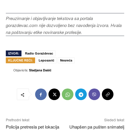
Preuzimanje i objavljivanje tekstova sa portala
gorazdevac.com nije dozvoljeno bez navođenja izvora. Hvala
na poštovanju etike novinarske profesije.
IZVOR:
Radio Goraždevac
KLJUČNE REČI:
Leposavić
Nesreća
Objavio/la:
Sladjana Dašić
Prethodni tekst
Sledeći tekst
Policija pretresla pet lokacija
Uhapšen pa pušten snimatelj