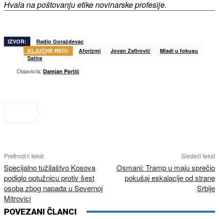
Hvala na poštovanju etike novinarske profesije.
IZVOR:
Radio Goraždevac
KLJUČNE REČI:
Aforizmi
Jovan Zafirović
Mladi u fokusu
Satira
Objavio/la:
Damjan Portić
Prethodni tekst
Sledeći tekst
Specijalno tužilaštvo Kosova
Osmani: Tramp u maju sprečio
podiglo optužnicu protiv šest
pokušaj eskalacije od strane
osoba zbog napada u Severnoj
Srbije
Mitrovici
POVEZANI ČLANCI