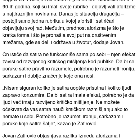
90-ih godina, koji su imali svoje rubrike i objavljivali aforizme
u najtiraznijim novinama. Danas je situacija drugačija –
postoji samo jedna rubrika u kojoj aforisti i satiričari
objavljuju svoj rad. Međutim, prednost aforizma je što je
kratka forma i što je pronašla svoj put na društvenim
mrežama, gde se deli i održava u životu“, dodaje Jovan.
On ističe da satira ne funkcioniše sama po sebi – njen efekat
zavisi od razvijenog kritičkog mišljenja kod publike. Da bi se
poruke satire pravilno razumele, potrebno je razumeti ironiju,
sarkazam i dublje značenje koje ona nosi.
„Nisam siguran koliko je satira uopšte prisutna i koliko ljudi
zapravo konzumira. Da bi satira imala efekat, potrebno je da
ljudi već imaju razvijeno kritičko mišljenje. Ne možete
očekivati da vas satira nauči kritičkom razmišljanju ako to
nemate u sebi. Potrebno je razumeti ironiju, sarkazam i
poruke koje satira šalje“, kazao je Zafirović.
Jovan Zafirović objašnjava razliku između aforizama i