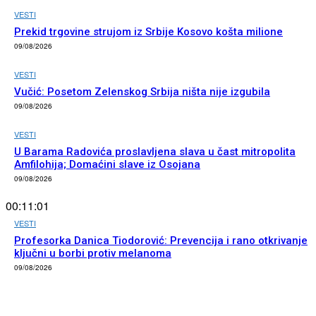
VESTI
Prekid trgovine strujom iz Srbije Kosovo košta milione
09/08/2026
VESTI
Vučić: Posetom Zelenskog Srbija ništa nije izgubila
09/08/2026
VESTI
U Barama Radovića proslavljena slava u čast mitropolita
Amfilohija; Domaćini slave iz Osojana
09/08/2026
00:11:01
VESTI
Profesorka Danica Tiodorović: Prevencija i rano otkrivanje
ključni u borbi protiv melanoma
09/08/2026