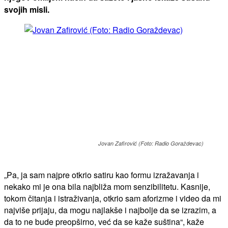
svojih misli.
Jovan Zafirović (Foto: Radio Goraždevac)
„Pa, ja sam najpre otkrio satiru kao formu izražavanja i
nekako mi je ona bila najbliža mom senzibilitetu. Kasnije,
tokom čitanja i istraživanja, otkrio sam aforizme i video da mi
najviše prijaju, da mogu najlakše i najbolje da se izrazim, a
da to ne bude preopširno, već da se kaže suština“, kaže