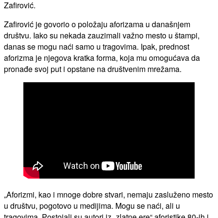
Zafirović.
Zafirović je govorio o položaju aforizama u današnjem
društvu. Iako su nekada zauzimali važno mesto u štampi,
danas se mogu naći samo u tragovima. Ipak, prednost
aforizma je njegova kratka forma, koja mu omogućava da
pronađe svoj put i opstane na društvenim mrežama.
„Aforizmi, kao i mnoge dobre stvari, nemaju zasluženo mesto
u društvu, pogotovo u medijima. Mogu se naći, ali u
tragovima. Postojali su autori iz „zlatne ere“ aforistike 80-ih i