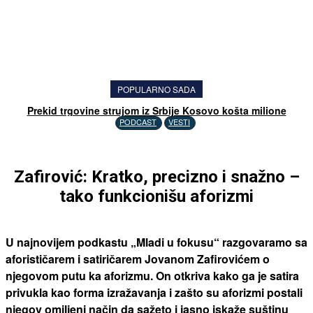
POPULARNO SADA
Prekid trgovine strujom iz Srbije Kosovo košta milione
PODCAST
VESTI
Zafirović: Kratko, precizno i snažno –
tako funkcionišu aforizmi
U najnovijem podkastu „Mladi u fokusu“ razgovaramo sa
aforističarem i satiričarem Jovanom Zafirovićem o
njegovom putu ka aforizmu. On otkriva kako ga je satira
privukla kao forma izražavanja i zašto su aforizmi postali
njegov omiljeni način da sažeto i jasno iskaže suštinu