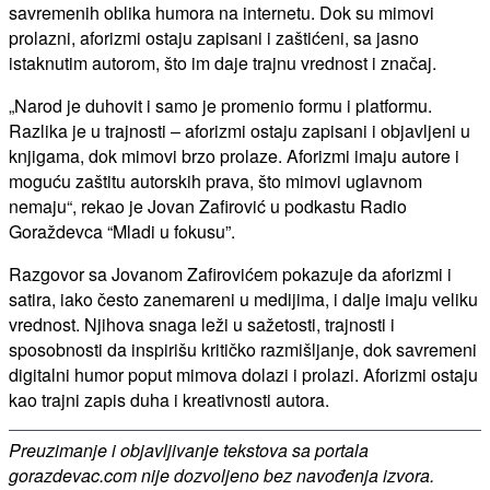
savremenih oblika humora na internetu. Dok su mimovi
prolazni, aforizmi ostaju zapisani i zaštićeni, sa jasno
istaknutim autorom, što im daje trajnu vrednost i značaj.
„Narod je duhovit i samo je promenio formu i platformu.
Razlika je u trajnosti – aforizmi ostaju zapisani i objavljeni u
knjigama, dok mimovi brzo prolaze. Aforizmi imaju autore i
moguću zaštitu autorskih prava, što mimovi uglavnom
nemaju“, rekao je Jovan Zafirović u podkastu Radio
Goraždevca “Mladi u fokusu”.
Razgovor sa Jovanom Zafirovićem pokazuje da aforizmi i
satira, iako često zanemareni u medijima, i dalje imaju veliku
vrednost. Njihova snaga leži u sažetosti, trajnosti i
sposobnosti da inspirišu kritičko razmišljanje, dok savremeni
digitalni humor poput mimova dolazi i prolazi. Aforizmi ostaju
kao trajni zapis duha i kreativnosti autora.
Preuzimanje i objavljivanje tekstova sa portala
gorazdevac.com nije dozvoljeno bez navođenja izvora.