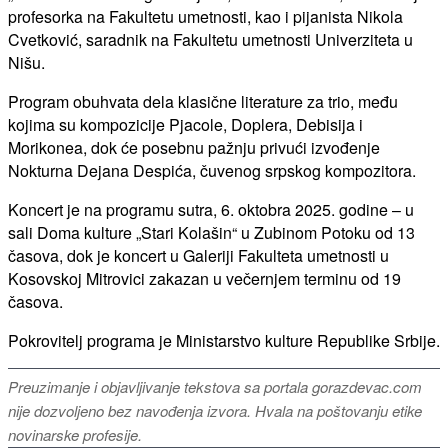
profesorka na Fakultetu umetnosti, kao i pijanista Nikola
Cvetković, saradnik na Fakultetu umetnosti Univerziteta u
Nišu.
Program obuhvata dela klasične literature za trio, među
kojima su kompozicije Pjacole, Doplera, Debisija i
Morikonea, dok će posebnu pažnju privući izvođenje
Nokturna Dejana Despića, čuvenog srpskog kompozitora.
Koncert je na programu sutra, 6. oktobra 2025. godine – u
sali Doma kulture „Stari Kolašin“ u Zubinom Potoku od 13
časova, dok je koncert u Galeriji Fakulteta umetnosti u
Kosovskoj Mitrovici zakazan u večernjem terminu od 19
časova.
Pokrovitelj programa je Ministarstvo kulture Republike Srbije.
Preuzimanje i objavljivanje tekstova sa portala gorazdevac.com
nije dozvoljeno bez navođenja izvora. Hvala na poštovanju etike
novinarske profesije.