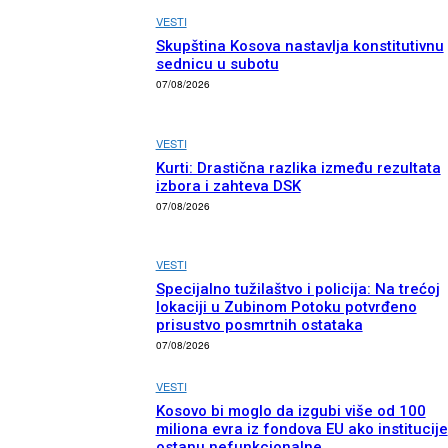
VESTI
Skupština Kosova nastavlja konstitutivnu
sednicu u subotu
07/08/2026
VESTI
Kurti: Drastična razlika između rezultata
izbora i zahteva DSK
07/08/2026
VESTI
Specijalno tužilaštvo i policija: Na trećoj
lokaciji u Zubinom Potoku potvrđeno
prisustvo posmrtnih ostataka
07/08/2026
VESTI
Kosovo bi moglo da izgubi više od 100
miliona evra iz fondova EU ako institucije
ostanu nefunkcionalne