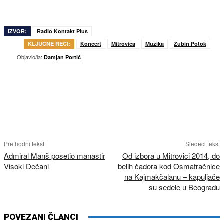
IZVOR:
Radio Kontakt Plus
KLJUČNE REČI:
Koncert
Mitrovica
Muzika
Zubin Potok
Objavio/la:
Damjan Portić
Prethodni tekst
Sledeći tekst
Admiral Manš posetio manastir
Od izbora u Mitrovici 2014, do
Visoki Dečani
belih čadora kod Osmatračnice
na Kajmakčalanu – kapuljače
su sedele u Beogradu
POVEZANI ČLANCI