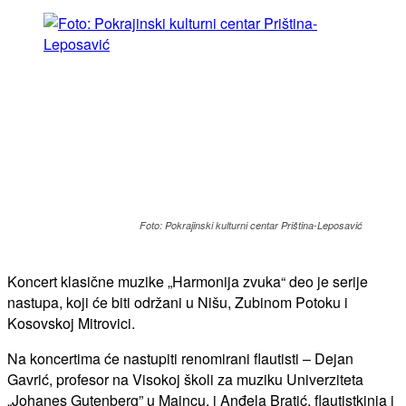
Foto: Pokrajinski kulturni centar Priština-Leposavić
Koncert klasične muzike „Harmonija zvuka“ deo je serije
nastupa, koji će biti održani u Nišu, Zubinom Potoku i
Kosovskoj Mitrovici.
Na koncertima će nastupiti renomirani flautisti – Dejan
Gavrić, profesor na Visokoj školi za muziku Univerziteta
„Johanes Gutenberg” u Majncu, i Anđela Bratić, flautistkinja i