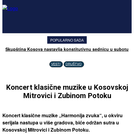
POPULARNO SADA
Skupština Kosova nastavlja konstitutivnu sednicu u subotu
VESTI
DRUŠTVO
Koncert klasične muzike u Kosovskoj
Mitrovici i Zubinom Potoku
Koncert klasične muzike „Harmonija zvuka“, u okviru
serijala nastupa u više gradova, biće održan sutra u
Kosovskoj Mitrovici i Zubinom Potoku.