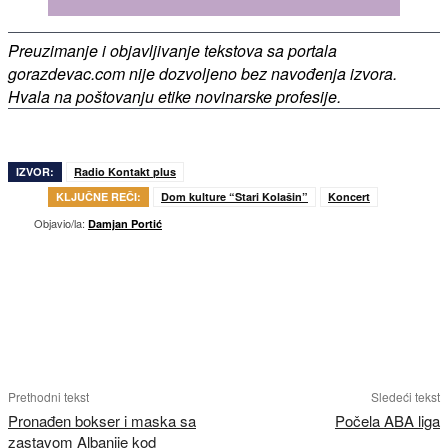
Preuzimanje i objavljivanje tekstova sa portala
gorazdevac.com nije dozvoljeno bez navođenja izvora.
Hvala na poštovanju etike novinarske profesije.
IZVOR:
Radio Kontakt plus
KLJUČNE REČI:
Dom kulture “Stari Kolašin”
Koncert
Objavio/la:
Damjan Portić
Prethodni tekst
Sledeći tekst
Pronađen bokser i maska sa
Počela ABA liga
zastavom Albanije kod