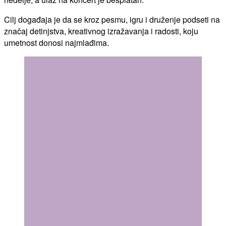
Cilj događaja je da se kroz pesmu, igru i druženje podseti na
značaj detinjstva, kreativnog izražavanja i radosti, koju
umetnost donosi najmlađima.