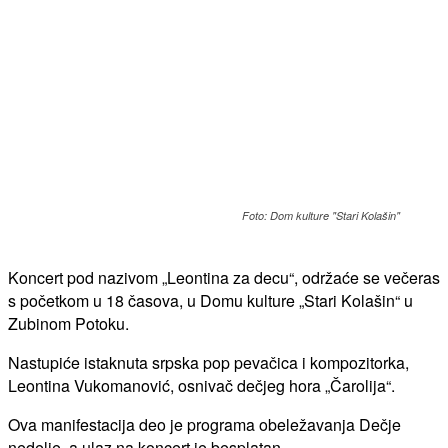
Foto: Dom kulture "Stari Kolašin"
Koncert pod nazivom „Leontina za decu“, održaće se večeras
s početkom u 18 časova, u Domu kulture „Stari Kolašin“ u
Zubinom Potoku.
Nastupiće istaknuta srpska pop pevačica i kompozitorka,
Leontina Vukomanović, osnivač dečjeg hora „Čarolija“.
Ova manifestacija deo je programa obeležavanja Dečje
nedelje, a ulaz na koncert je besplatan.