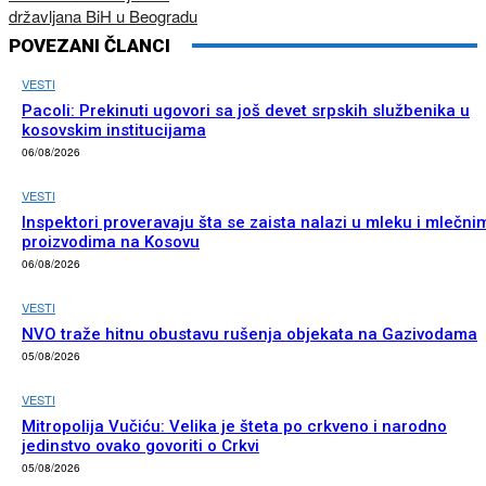
državljana BiH u Beogradu
POVEZANI ČLANCI
VESTI
Pacoli: Prekinuti ugovori sa još devet srpskih službenika u
kosovskim institucijama
06/08/2026
VESTI
Inspektori proveravaju šta se zaista nalazi u mleku i mlečni
proizvodima na Kosovu
06/08/2026
VESTI
NVO traže hitnu obustavu rušenja objekata na Gazivodama
05/08/2026
VESTI
Mitropolija Vučiću: Velika je šteta po crkveno i narodno
jedinstvo ovako govoriti o Crkvi
05/08/2026