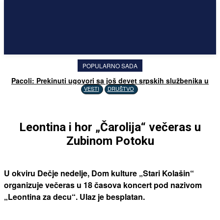
POPULARNO SADA
Pacoli: Prekinuti ugovori sa još devet srpskih službenika u
kosovskim institucijama
VESTI
DRUŠTVO
Leontina i hor „Čarolija“ večeras u
Zubinom Potoku
U okviru Dečje nedelje, Dom kulture „Stari Kolašin“
organizuje večeras u 18 časova koncert pod nazivom
„Leontina za decu“. Ulaz je besplatan.