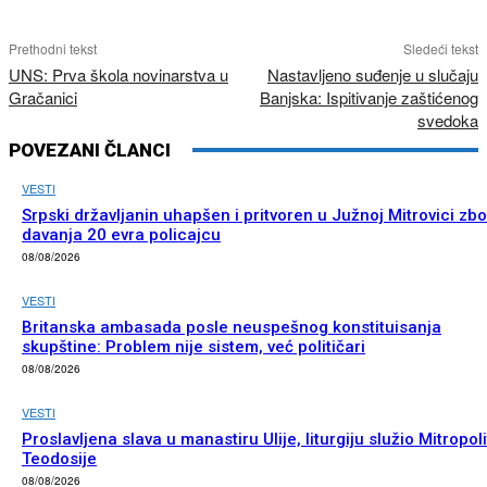
Prethodni tekst
Sledeći tekst
UNS: Prva škola novinarstva u
Nastavljeno suđenje u slučaju
Gračanici
Banjska: Ispitivanje zaštićenog
svedoka
POVEZANI ČLANCI
VESTI
Srpski državljanin uhapšen i pritvoren u Južnoj Mitrovici zb
davanja 20 evra policajcu
08/08/2026
VESTI
Britanska ambasada posle neuspešnog konstituisanja
skupštine: Problem nije sistem, već političari
08/08/2026
VESTI
Proslavljena slava u manastiru Ulije, liturgiju služio Mitropoli
Teodosije
08/08/2026