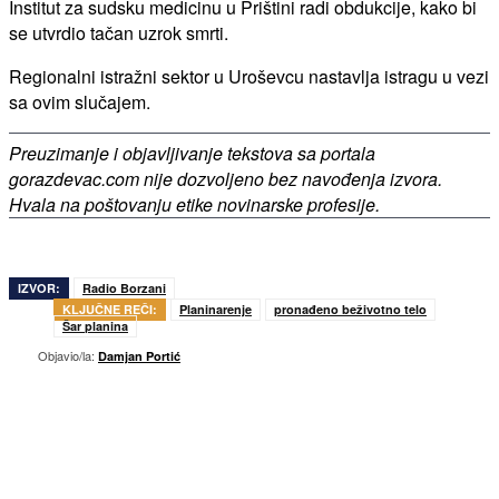
Institut za sudsku medicinu u Prištini radi obdukcije, kako bi
se utvrdio tačan uzrok smrti.
Regionalni istražni sektor u Uroševcu nastavlja istragu u vezi
sa ovim slučajem.
Preuzimanje i objavljivanje tekstova sa portala
gorazdevac.com nije dozvoljeno bez navođenja izvora.
Hvala na poštovanju etike novinarske profesije.
IZVOR:
Radio Borzani
KLJUČNE REČI:
Planinarenje
pronađeno beživotno telo
Šar planina
Objavio/la:
Damjan Portić