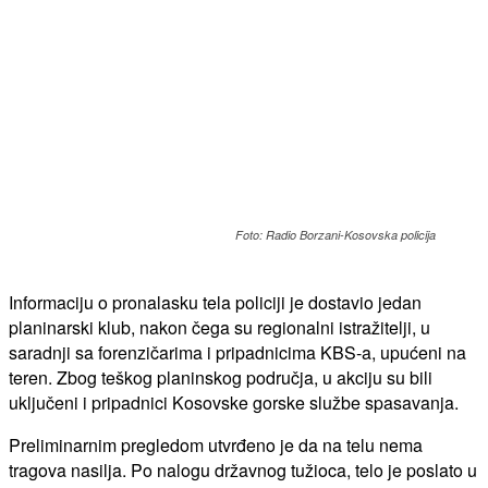
Foto: Radio Borzani-Kosovska policija
Informaciju o pronalasku tela policiji je dostavio jedan
planinarski klub, nakon čega su regionalni istražitelji, u
saradnji sa forenzičarima i pripadnicima KBS-a, upućeni na
teren. Zbog teškog planinskog područja, u akciju su bili
uključeni i pripadnici Kosovske gorske službe spasavanja.
Preliminarnim pregledom utvrđeno je da na telu nema
tragova nasilja. Po nalogu državnog tužioca, telo je poslato u