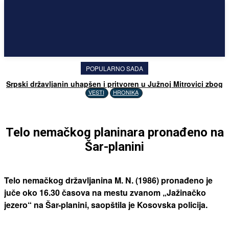
POPULARNO SADA
Srpski državljanin uhapšen i pritvoren u Južnoj Mitrovici zbog
davanja 20 evra policajcu
VESTI
HRONIKA
Telo nemačkog planinara pronađeno na
Šar-planini
Telo nemačkog državljanina M. N. (1986) pronađeno je
juče oko 16.30 časova na mestu zvanom „Jažinačko
jezero“ na Šar-planini, saopštila je Kosovska policija.