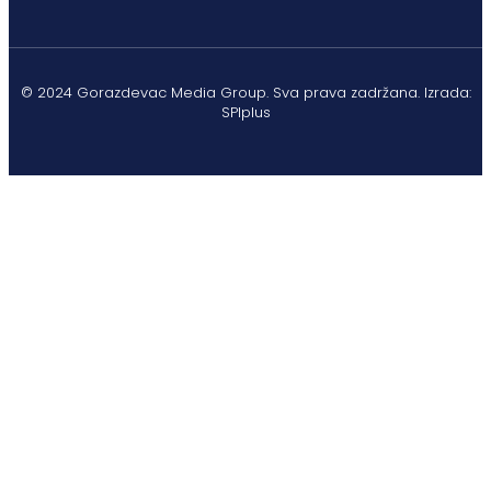
© 2024 Gorazdevac Media Group. Sva prava zadržana. Izrada:
SPIplus