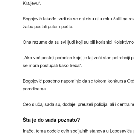
Kraljevu“.
Bogojević takođe tvrdi da se oni nisu ni u roku žalili na
žalbu poslali putem pošte.
Ona razume da su svi ljudi koji su bili korisnici Kolektivno
„Ako već postoji porodica kojoj je taj veći stan potrebniji
se mora postupati kako treba“.
Bogojević posebno napominje da se tokom konkursa Opš
porodicama.
Ceo slučaj sada su, dodaje, preuzeli policija, ali i centralne 
Šta je do sada poznato?
Inače, tema dodele ovih socijalnih stanova u Leposaviću 