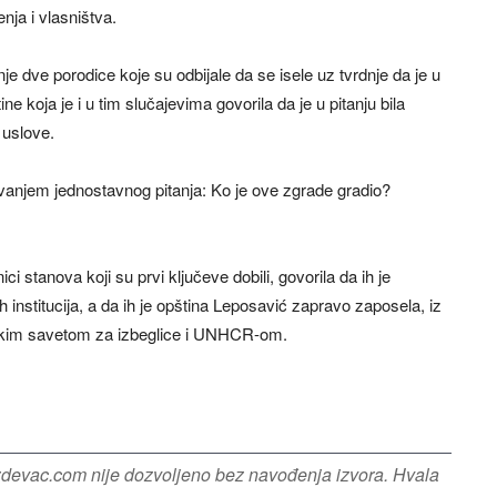
nja i vlasništva.
 dve porodice koje su odbijale da se isele uz tvrdnje da je u
e koja je i u tim slučajevima govorila da je u pitanju bila
 uslove.
vanjem jednostavnog pitanja: Ko je ove zgrade gradio?
 stanova koji su prvi ključeve dobili, govorila da ih je
h institucija, a da ih je opština Leposavić zapravo zaposela, iz
nskim savetom za izbeglice i UNHCR-om.
azdevac.com nije dozvoljeno bez navođenja izvora. Hvala