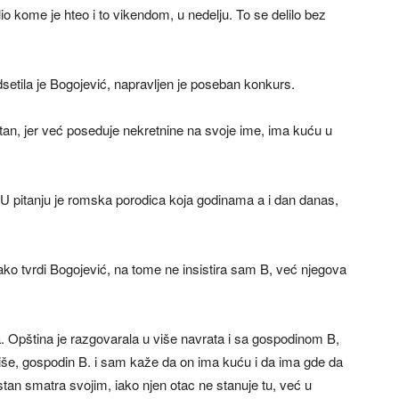
lio kome je hteo i to vikendom, u nedelju. To se delilo bez
etila je Bogojević, napravljen je poseban konkurs.
io stan, jer već poseduje nekretnine na svoje ime, ima kuću u
 U pitanju je romska porodica koja godinama a i dan danas,
 kako tvrdi Bogojević, na tome ne insistira sam B, već njegova
. Opština je razgovarala u više navrata i sa gospodinom B,
iše, gospodin B. i sam kaže da on ima kuću i da ima gde da
stan smatra svojim, iako njen otac ne stanuje tu, već u