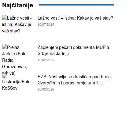
Najčitanije
Lažne vesti – istina: Kakav je vaš stav?
20/07/2024
Zaplenjeni pečat i dokumenta MUP-a
Srbije na Jarinju
19/02/2026
RZS: Nastavlja se drastičan pad broja
živorođenih i porast broja umrlih...
26/02/2026