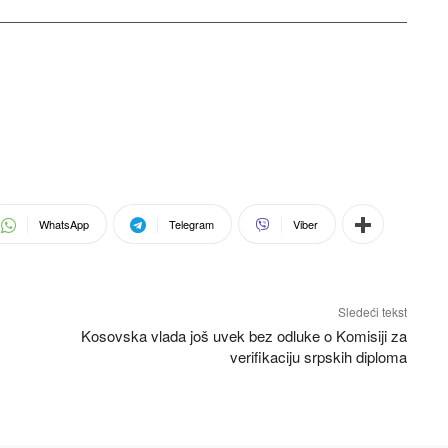
WhatsApp
Telegram
Viber
Sledeći tekst
Kosovska vlada još uvek bez odluke o Komisiji za
verifikaciju srpskih diploma