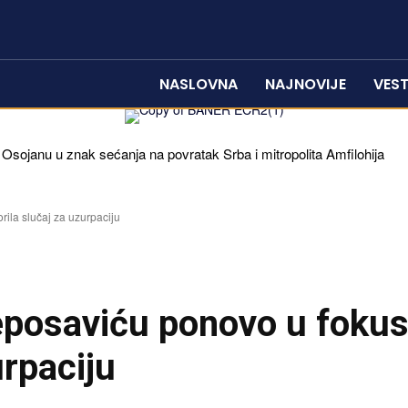
NASLOVNA
NAJNOVIJE
VEST
 Osojanu u znak sećanja na povratak Srba i mitropolita Amfilohija
rila slučaj za uzurpaciju
eposaviću ponovo u fokusu
urpaciju