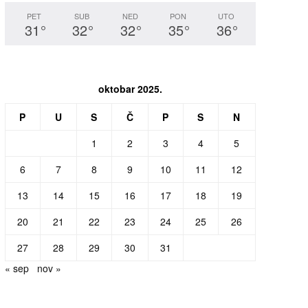
PET
SUB
NED
PON
UTO
31
°
32
°
32
°
35
°
36
°
oktobar 2025.
P
U
S
Č
P
S
N
1
2
3
4
5
6
7
8
9
10
11
12
13
14
15
16
17
18
19
20
21
22
23
24
25
26
27
28
29
30
31
« sep
nov »