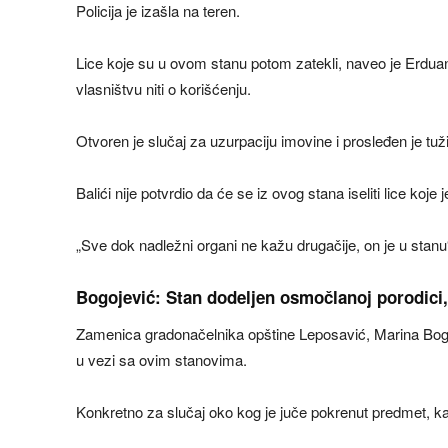
Policija je izašla na teren.
Lice koje su u ovom stanu potom zatekli, naveo je Erduan 
vlasništvu niti o korišćenju.
Otvoren je slučaj za uzurpaciju imovine i prosleđen je tuži
Balići nije potvrdio da će se iz ovog stana iseliti lice koj
„Sve dok nadležni organi ne kažu drugačije, on je u stanu
Bogojević: Stan dodeljen osmočlanoj porodici, 
Zamenica gradonačelnika opštine Leposavić, Marina Bogoj
u vezi sa ovim stanovima.
Konkretno za slučaj oko kog je juče pokrenut predmet, kaže