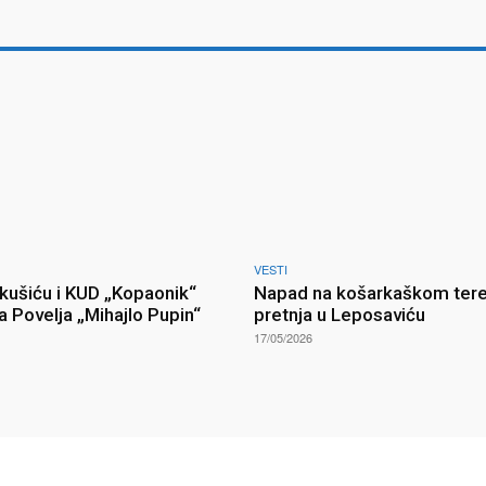
VESTI
kušiću i KUD „Kopaonik“
Napad na košarkaškom tere
a Povelja „Mihajlo Pupin“
pretnja u Leposaviću
17/05/2026