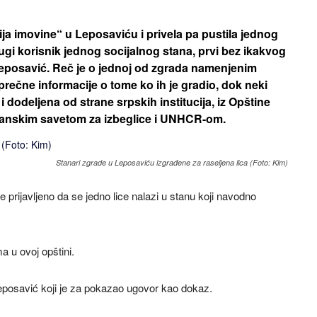
ija imovine“ u Leposaviću i privela pa pustila jednog
rugi korisnik jednog socijalnog stana, prvi bez ikakvog
Leposavić. Reč je o jednoj od zgrada namenjenim
oprečne informacije o tome ko ih je gradio, dok neki
 dodeljena od strane srpskih institucija, iz Opštine
 Danskim savetom za izbeglice i UNHCR-om.
Stanari zgrade u Leposaviću izgrađene za raseljena lica (Foto: Kim)
e prijavljeno da se jedno lice nalazi u stanu koji navodno
a u ovoj opštini.
Leposavić koji je za pokazao ugovor kao dokaz.