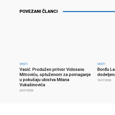
POVEZANI ČLANCI
VESTI
VESTI
Vasić: Produžen pritvor Vidosavu
Đorđu La
Mitroviću, optuženom za pomaganje
dodeljen
u pokušaju ubistva Milana
16/07/2026
Vukašinovića
24/07/2026