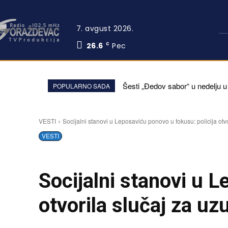
7. avgust 2026.
26.6
Pec
C
Šesti „Đedov sabor“ u nedelju u
POPULARNO SADA
VESTI
Socijalni stanovi u Leposaviću ponovo u fokusu: policija otvo
VESTI
Socijalni stanovi u L
otvorila slučaj za uz