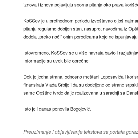
iznova i iznova pojavljuju sporna pitanja oko prava korišće
KoSSev je u prethodnom periodu izveštavao o još najmanje
pitanju regularno dobijen stan, nasuprot navodima iz Opštin
dodela „preko noći“ onim porodicama koje ne ispunjavaju
Istovremeno, KoSSev se u više navrata bavio i razjašnja
Informacije su uvek bile oprečne.
Dok je jedna strana, odnosno meštani Leposavića i korisnici
finansirala Vlada Srbije i da su dodeljene od strane srpski
same Opštine tvrde da je realizovana u saradnji sa Da
Isto je i danas ponovila Bogojević.
Preuzimanje i objavljivanje tekstova sa portala gor