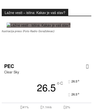
Lažne vesti – istina: Kakav je vaš stav?
Ilustracija press (Foto Radio Goraždevac)
PEC
Clear Sky
°
°
26.5
26.5
C
°
26.5
41%
1.1m/s
2%