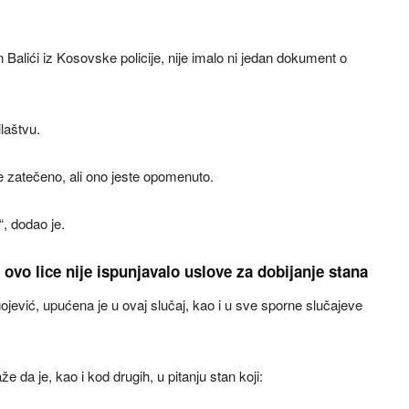
Balići iz Kosovske policije, nije imalo ni jedan dokument o
laštvu.
e je zatečeno, ali ono jeste opomenuto.
“, dodao je.
ovo lice nije ispunjavalo uslove za dobijanje stana
ević, upućena je u ovaj slučaj, kao i u sve sporne slučajeve
 da je, kao i kod drugih, u pitanju stan koji: