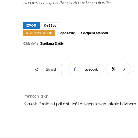
na poštovanju etike novinarske profesije.
IZVOR:
KoSSev
KLJUČNE REČI:
Leposavić
Socijalni stanovi
Objavio/la:
Sladjana Dašić
Facebook
X
Objavi
Prethodni tekst
Klokot: Pretnje i pritisci uoči drugog kruga lokalnih izbora