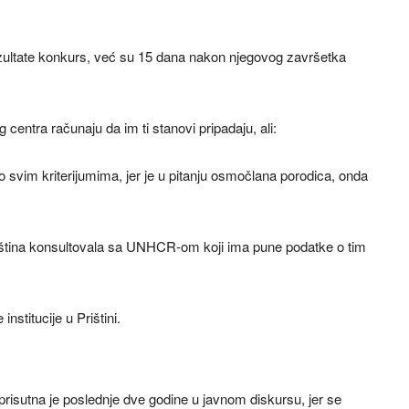
 rezultate konkurs, već su 15 dana nakon njegovog završetka
g centra računaju da im ti stanovi pripadaju, ali:
 po svim kriterijumima, jer je u pitanju osmočlana porodica, onda
tina konsultovala sa UNHCR-om koji ima pune podatke o tim
institucije u Prištini.
prisutna je poslednje dve godine u javnom diskursu, jer se