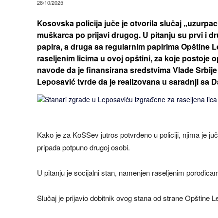
28/10/2025
Kosovska policija juče je otvorila slučaj „uzurpac
muškarca po prijavi drugog. U pitanju su prvi i d
papira, a druga sa regularnim papirima Opštine 
raseljenim licima u ovoj opštini, za koje postoje 
navode da je finansirana sredstvima Vlade Srbije i
Leposavić tvrde da je realizovana u saradnji sa
Kako je za KoSSev jutros potvrđeno u policiji, njima je juč
pripada potpuno drugoj osobi.
U pitanju je socijalni stan, namenjen raseljenim porodicam
Slučaj je prijavio dobitnik ovog stana od strane Opštine 