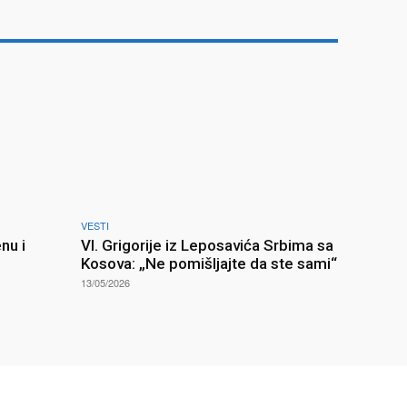
VESTI
nu i
Vl. Grigorije iz Leposavića Srbima sa
Kosova: „Ne pomišljajte da ste sami“
13/05/2026