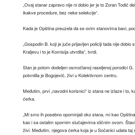
„Ovaj stanar zapravo nije ni dobio jer je to Zoran Todić de
ikakve procedure, bez neke selekcije“.
Kada je Opština preuzela da se ovim stanovima bavi, pods
„Gospodin B. koji je juče prijavljen policiji tada nije dob
Kraljevu i to je Komisija utvrdila“, tvrdi.
Stan je potom dodeljen osmočlanoj raseljenoj porodici G.
potvrdila je Bogojević, živi u Kolektivnom centru.
Međutim, prvi „navodni korisnici“ iz stana ne izlaze i to,
ćerka.
„Mi smo ih posebno opominjali oko stana, mi kao Opština
kao i sa ostalim spornim slučajevima sličnim ovom. Štav
živi. Međutim, njegova ćerka koja je u Sočanici udata taj 