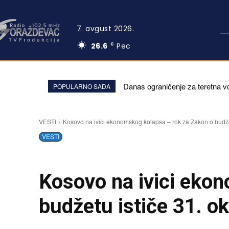
7. avgust 2026.
26.6
Pec
C
Danas ograničenje za teretna v
POPULARNO SADA
VESTI
Kosovo na ivici ekonomskog kolapsa – rok za Zakon o budžet
VESTI
Kosovo na ivici eko
budžetu ističe 31. o