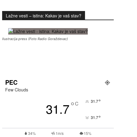
Lažne vesti – istina: Kakav je vaš stav?
Ilustracija press (Foto Radio Goraždevac)
PEC
Few Clouds
°
°
31.7
31.7
C
°
31.7
34%
1m/s
15%