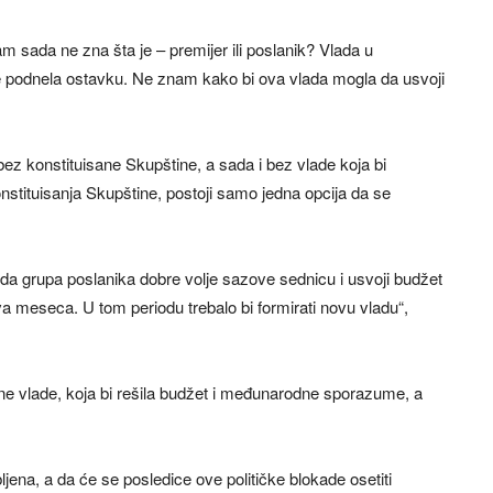
sam sada ne zna šta je – premijer ili poslanik? Vlada u
 podnela ostavku. Ne znam kako bi ova vlada mogla da usvoji
z konstituisane Skupštine, a sada i bez vlade koja bi
nstituisanja Skupštine, postoji samo jedna opcija da se
da grupa poslanika dobre volje sazove sednicu i usvoji budžet
a meseca. U tom periodu trebalo bi formirati novu vladu“,
ne vlade, koja bi rešila budžet i međunarodne sporazume, a
jena, a da će se posledice ove političke blokade osetiti