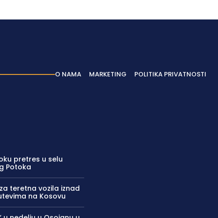
O NAMA
MARKETING
POLITIKA PRIVATNOSTI
oku pretres u selu
g Potoka
za teretna vozila iznad
utevima na Kosovu
“ u nedelju u Osojanu u