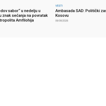
VESTI
edov sabor“ u nedelju u
Ambasada SAD: Politički zas
u znak sećanja na povratak
Kosovu
tropolita Amfilohija
06/08/2026