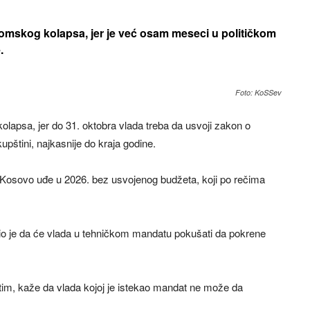
omskog kolapsa, jer je već osam meseci u političkom
.
Foto: KoSSev
apsa, jer do 31. oktobra vlada treba da usvoji zakon o
pštini, najkasnije do kraja godine.
Kosovo uđe u 2026. bez usvojenog budžeta, koji po rečima
vio je da će vlada u tehničkom mandatu pokušati da pokrene
tim, kaže da vlada kojoj je istekao mandat ne može da