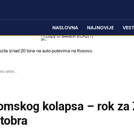
NASLOVNA
NAJNOVIJE
VEST
ozila iznad 20 tona na auto-putevima na Kosovu
u ističe...
nomskog kolapsa – rok za
ktobra