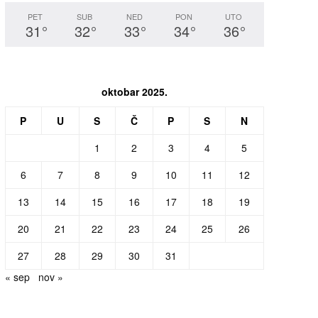
PET
SUB
NED
PON
UTO
31
°
32
°
33
°
34
°
36
°
oktobar 2025.
P
U
S
Č
P
S
N
1
2
3
4
5
6
7
8
9
10
11
12
13
14
15
16
17
18
19
20
21
22
23
24
25
26
27
28
29
30
31
« sep
nov »