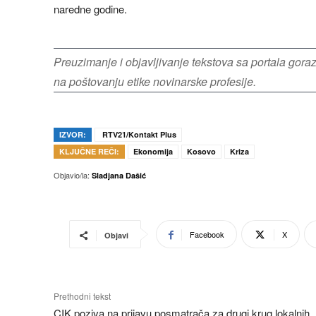
naredne godine.
Preuzimanje i objavljivanje tekstova sa portala gor
na poštovanju etike novinarske profesije.
IZVOR:
RTV21/Kontakt Plus
KLJUČNE REČI:
Ekonomija
Kosovo
Kriza
Objavio/la:
Sladjana Dašić
Facebook
X
Objavi
Prethodni tekst
CIK poziva na prijavu posmatrača za drugi krug lokalnih