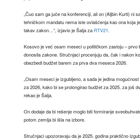
„Čuo sam ga juče na konferenciji, ali on (Aljbin Kurti) ni 
tehničkom mandatu nema iste ovlašćenja kao ona koja je
takav zakon…“, izjavio je Šalja za
RTV21
.
Kosovo je već osam meseci u političkom zastoju – prvo be
donosila zakone. Stručnjaci procenjuju da, čak i nakon ko
obezbedi budžet barem za prva dva meseca 2026.
„Osam meseci je izgubljeno, a sada je jedina mogućnost 
za 2026, kako bi se prolongirao budžet za 2025. za još dv
rekao je Šalja.
On dodaje da bi rešenje moglo biti formiranje sveobuhvat
potom zemlja bi išla na izbore.
Stručnjaci upozoravaju da je 2025. godina praktično izgubl