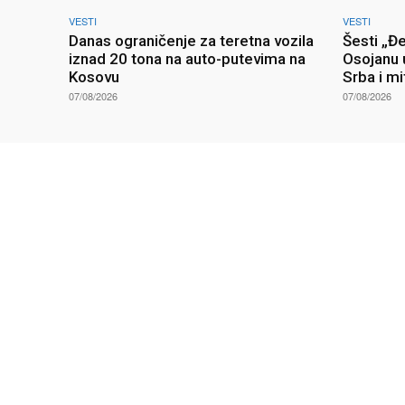
VESTI
VESTI
Danas ograničenje za teretna vozila
Šesti „Đ
iznad 20 tona na auto-putevima na
Osojanu 
Kosovu
Srba i mi
07/08/2026
07/08/2026