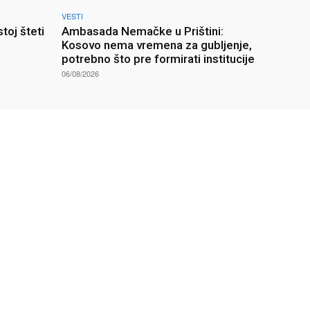
VESTI
toj šteti
Ambasada Nemačke u Prištini:
Kosovo nema vremena za gubljenje,
potrebno što pre formirati institucije
06/08/2026