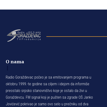
O nama
Radio Goraždevac počeo je sa emitovanjem programa u
oktobru 1999.-te godine sa ciljem i idejom da informiše
preostalo srpsko stanovništvo koje je ostalo da živi u
Goraždevcu. FM signal koji je pušten sa zgrade OŠ Janko
Jovićević pokrivao je samo ovo selo u prečniku od dva