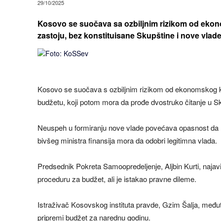
29/10/2025
Kosovo se suočava sa ozbiljnim rizikom od ekon
zastoju, bez konstituisane Skupštine i nove vlade
Kosovo se suočava s ozbiljnim rizikom od ekonomskog kol
budžetu, koji potom mora da prođe dvostruko čitanje u Sku
Neuspeh u formiranju nove vlade povećava opasnost da 
bivšeg ministra finansija mora da odobri legitimna vlada.
Predsednik Pokreta Samoopredeljenje, Aljbin Kurti, naja
proceduru za budžet, ali je istakao pravne dileme.
Istraživač Kosovskog instituta pravde, Gzim Šalja, među
pripremi budžet za narednu godinu.