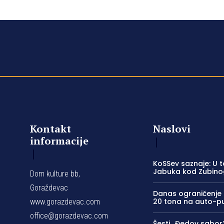
Kontakt
Naslovi
informacije
KoSSev saznaje: U t
Jabuka kod Zubino
Dom kulture bb,
Goraždevac
Danas ograničenje 
20 tona na auto-p
www.gorazdevac.com
office@gorazdevac.com
Šesti „Đedov sabor