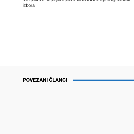
izbora
POVEZANI ČLANCI