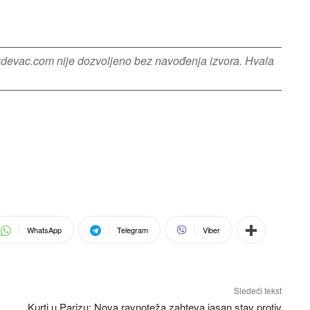
azdevac.com nije dozvoljeno bez navođenja izvora. Hvala
WhatsApp
Telegram
Viber
Sledeći tekst
Kurti u Parizu: Nova ravnoteža zahteva jasan stav protiv