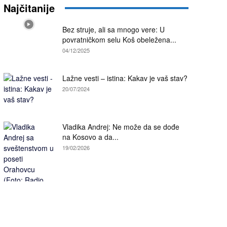
Najčitanije
Bez struje, ali sa mnogo vere: U
povratničkom selu Koš obeležena...
04/12/2025
Lažne vesti – istina: Kakav je vaš stav?
20/07/2024
Vladika Andrej: Ne može da se dođe
na Kosovo a da...
19/02/2026