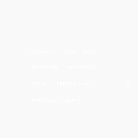
TRAŽIMO PRIČU
O NAMA
OGLASI
NASLOVNA
NAJNOVIJE
avgust
6.
VESTI
PRODUKCIJA
.7
Pec
PODCAST
RADIO