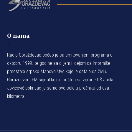
O nama
Radio Goraždevac počeo je sa emitovanjem programa u
oktobru 1999.-te godine sa ciljem i idejom da informiše
preostalo srpsko stanovništvo koje je ostalo da živi u
Goraždevcu. FM signal koji je pušten sa zgrade OŠ Janko
Jovićević pokrivao je samo ovo selo u prečniku od dva
kilometra.