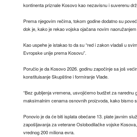
kontinenta priznale Kosovo kao nezavisnu i suverenu dr
Prema njegovim rečima, tokom godine dodatno su povećane
dok je, kako je rekao vojska ojačana novim naoružanjem 
Kao uspehe je istakao to da su “red i zakon vladali u sv
Evropske unije prema Kosovu”.
Poručio je da Kosovo 2026. godinu započinje sa još većim
konstituisanje Skupštine i formiranje Vlade.
“Bez gubljenja vremena, usvojićemo budžet za narednu god
maksimalnim cenama osnovnih proizvoda, kako bismo spreč
Ponovio je da će biti isplata obećane 13. plate javnim sl
zapošljavanja za veterane Oslobodilačke vojske Kosova, 
vrednog 200 miliona evra.