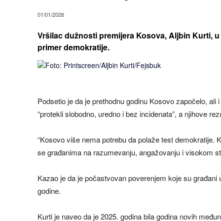
01/01/2026
Vršilac dužnosti premijera Kosova, Aljbin Kurti,
primer demokratije.
Podsetio je da je prethodnu godinu Kosovo započelo, ali i 
“protekli slobodno, uredno i bez incidenata”, a njihove rezul
“Kosovo više nema potrebu da polaže test demokratije. Ko
se građanima na razumevanju, angažovanju i visokom step
Kazao je da je počastvovan poverenjem koje su građani uk
godine.
Kurti je naveo da je 2025. godina bila godina novih međunar