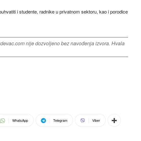
uhvatiti i studente, radnike u privatnom sektoru, kao i porodice
azdevac.com nije dozvoljeno bez navođenja izvora. Hvala
WhatsApp
Telegram
Viber