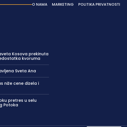
O NAMA
MARKETING
POLITIKA PRIVATNOSTI
aveta Kosova prekinuta
nedostatka kvoruma
lavljena Sveta Ana
 niže cene dizela i
oku pretres u selu
g Potoka