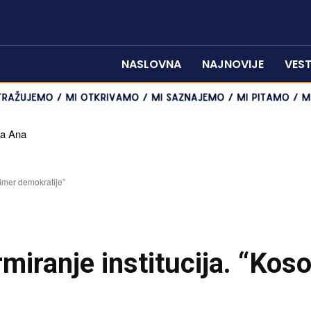
NASLOVNA
NAJNOVIJE
VEST
a Ana
 dizela i benzina
rimer demokratije”
rmiranje institucija. “Kos