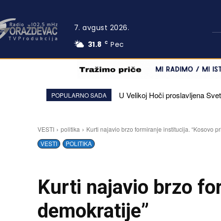
7. avgust 2026.
31.8
Pec
C
U Velikoj Hoči proslavljena Svet
Na Kosovu od danas niže cene
POPULARNO SADA
VESTI
politika
Kurti najavio brzo formiranje institucija. “Kosovo p
VESTI
POLITIKA
Kurti najavio brzo fo
demokratije”