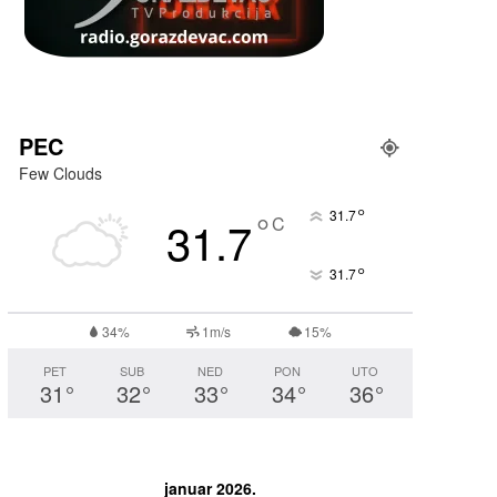
PEC
Few Clouds
°
°
31.7
31.7
C
°
31.7
34%
1m/s
15%
PET
SUB
NED
PON
UTO
31
°
32
°
33
°
34
°
36
°
januar 2026.