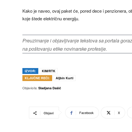
Kako je naveo, ovaj paket će, pored dece i penzionera, ob
koje štede električnu energiju.
Preuzimanje i objavljivanje tekstova sa portala gor
na poštovanju etike novinarske profesije.
IZVOR:
KIM/RTK
KLJUČNE REČI:
Aljbin Kurti
Objavio/la:
Sladjana Dašić
Facebook
X
Objavi