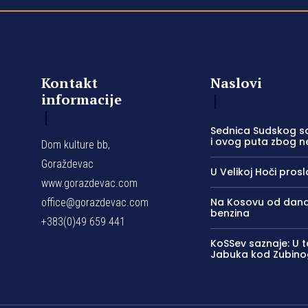
Kontakt
Naslovi
informacije
Sednica Sudskog s
i ovog puta zbog 
Dom kulture bb,
Goraždevac
U Velikoj Hoči pros
www.gorazdevac.com
Na Kosovu od danas
office@gorazdevac.com
benzina
+383(0)49 659 441
KoSSev saznaje: U t
Jabuka kod Zubino