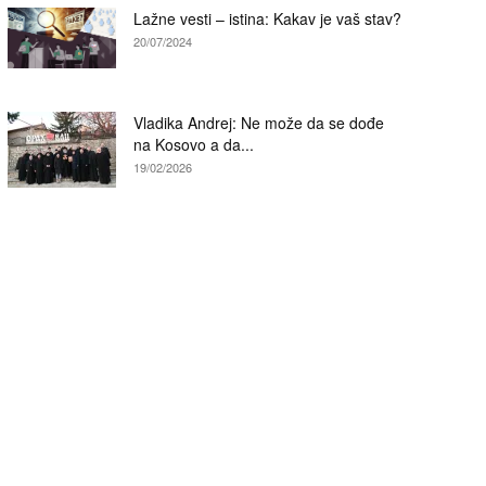
Lažne vesti – istina: Kakav je vaš stav?
20/07/2024
Vladika Andrej: Ne može da se dođe
na Kosovo a da...
19/02/2026