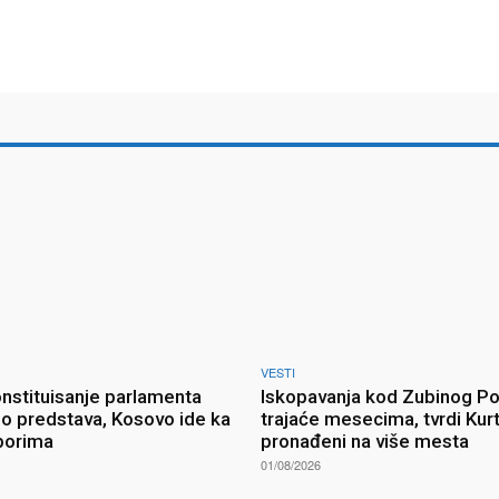
VESTI
onstituisanje parlamenta
Iskopavanja kod Zubinog P
o predstava, Kosovo ide ka
trajaće mesecima, tvrdi Kurt
borima
pronađeni na više mesta
01/08/2026