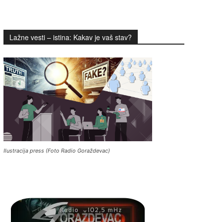
Lažne vesti – istina: Kakav je vaš stav?
Ilustracija press (Foto Radio Goraždevac)