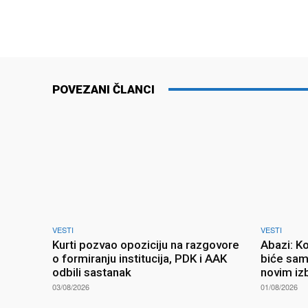
POVEZANI ČLANCI
VESTI
VESTI
Kurti pozvao opoziciju na razgovore
Abazi: K
o formiranju institucija, PDK i AAK
biće sam
odbili sastanak
novim iz
03/08/2026
01/08/2026