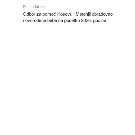
Prethodni tekst
Odbor za pomoć Kosovu i Metohiji obradovao
novorođene bebe na početku 2026. godine