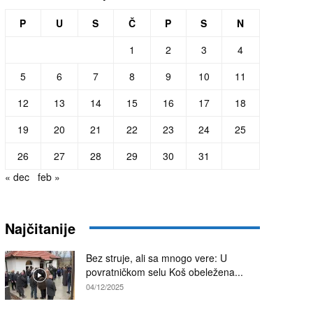
P
U
S
Č
P
S
N
1
2
3
4
5
6
7
8
9
10
11
12
13
14
15
16
17
18
19
20
21
22
23
24
25
26
27
28
29
30
31
« dec
feb »
Najčitanije
Bez struje, ali sa mnogo vere: U
povratničkom selu Koš obeležena...
04/12/2025