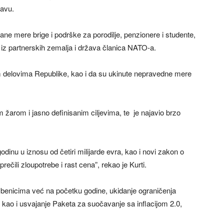
žavu.
 mere brige i podrške za porodilje, penzionere i studente,
iz partnerskih zemalja i država članica NATO-a.
im delovima Republike, kao i da su ukinute nepravedne mere
 žarom i jasno definisanim ciljevima, te je najavio brzo
inu u iznosu od četiri milijarde evra, kao i novi zakon o
ili zloupotrebe i rast cena”, rekao je Kurti.
užbenicima već na početku godine, ukidanje ograničenja
kao i usvajanje Paketa za suočavanje sa inflacijom 2.0,