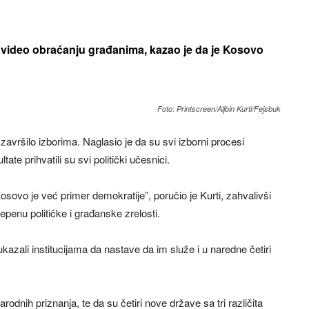
 u video obraćanju građanima, kazao je da je Kosovo
Foto: Printscreen/Aljbin Kurti/Fejsbuk
završilo izborima. Naglasio je da su svi izborni procesi
tate prihvatili su svi politički učesnici.
sovo je već primer demokratije”, poručio je Kurti, zahvalivši
enu političke i građanske zrelosti.
azali institucijama da nastave da im služe i u naredne četiri
odnih priznanja, te da su četiri nove države sa tri različita