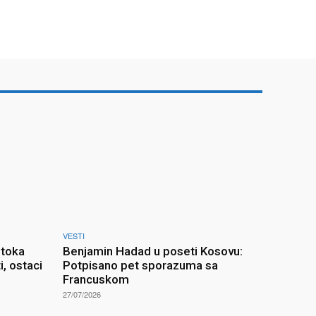
VESTI
otoka
Benjamin Hadad u poseti Kosovu:
i, ostaci
Potpisano pet sporazuma sa
Francuskom
27/07/2026