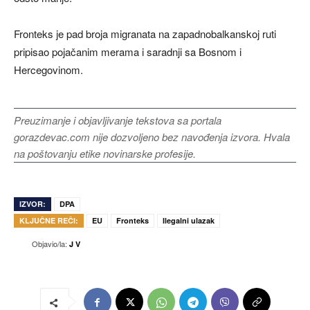
Fronteks je pad broja migranata na zapadnobalkanskoj ruti
pripisao pojačanim merama i saradnji sa Bosnom i
Hercegovinom.
Preuzimanje i objavljivanje tekstova sa portala
gorazdevac.com nije dozvoljeno bez navođenja izvora. Hvala
na poštovanju etike novinarske profesije.
IZVOR:
DPA
KLJUČNE REČI:
EU
Fronteks
Ilegalni ulazak
Objavio/la:
J V