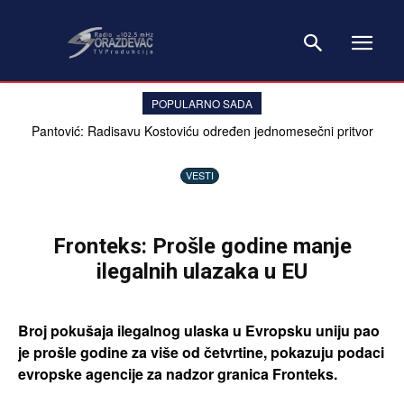
POPULARNO SADA
Pantović: Radisavu Kostoviću određen jednomesečni pritvor
zbog lovačke puške, ovakav slučaj ne pamtim
VESTI
Fronteks: Prošle godine manje
ilegalnih ulazaka u EU
Broj pokušaja ilegalnog ulaska u Evropsku uniju pao
je prošle godine za više od četvrtine, pokazuju podaci
evropske agencije za nadzor granica Fronteks.