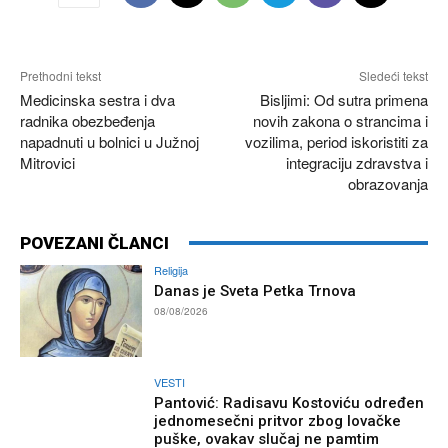
Prethodni tekst
Sledeći tekst
Medicinska sestra i dva
Bisljimi: Od sutra primena
radnika obezbeđenja
novih zakona o strancima i
napadnuti u bolnici u Južnoj
vozilima, period iskoristiti za
Mitrovici
integraciju zdravstva i
obrazovanja
POVEZANI ČLANCI
Religija
Danas je Sveta Petka Trnova
08/08/2026
VESTI
Pantović: Radisavu Kostoviću određen
jednomesečni pritvor zbog lovačke
puške, ovakav slučaj ne pamtim