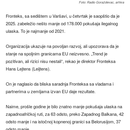
Foto: Radio Goraždevac, arhiva
Fronteks, sa sedištem u Varšavi, u četvrtak je saopštio da je
2025. zabeležio nešto manje od 178.000 pokušaja ilegalnog
ulaska. To je najmanje od 2021.
Organizacija ukazuje na povoljan razvoj, ali upozorava da je
stanje na spoljnim granicama EU neizvesno. „Trend je
pozitivan, ali rizici nisu nestali“, rekao je direktor Fronteksa
Hans Lejtens (Leijtens).
On je naglasio da bliska saradnja Fronteksa sa vladama i
partnerima u zemljama izvan EU daje rezultate.
Naime, prošle godine je bilo znatno manje pokušaja ulaska na
zapadnoafričkoj ruti, za 63 odsto, preko Zapadnog Balkana, 42
odsto manje i na istočnoj kopnenoj granici sa Belorusijom, 37
odsto manje.