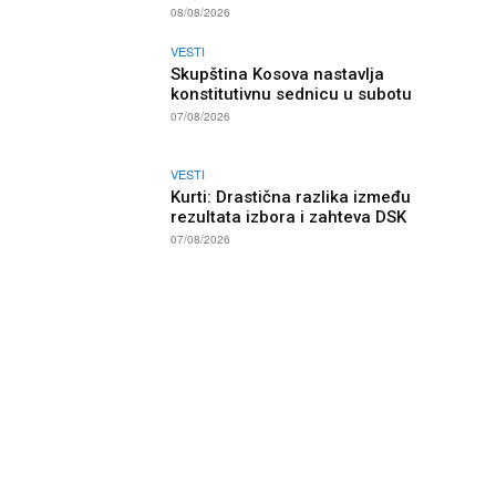
08/08/2026
VESTI
Skupština Kosova nastavlja
konstitutivnu sednicu u subotu
07/08/2026
VESTI
Kurti: Drastična razlika između
rezultata izbora i zahteva DSK
07/08/2026