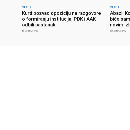
VESTI
VESTI
Kurti pozvao opoziciju na razgovore
Abazi: K
o formiranju institucija, PDK i AAK
biće sam
odbili sastanak
novim iz
03/08/2026
01/08/2026