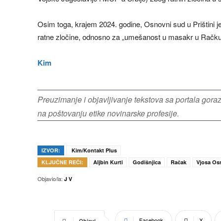
Osim toga, krajem 2024. godine, Osnovni sud u Prištini 
ratne zločine, odnosno za „umešanost u masakr u Račku
Kim
Preuzimanje i objavljivanje tekstova sa portala gor
na poštovanju etike novinarske profesije.
IZVOR:
Kim/Kontakt Plus
KLJUČNE REČI:
Aljbin Kurti
Godišnjica
Račak
Vjosa Os
Objavio/la:
J V
Facebook
X
Objavi