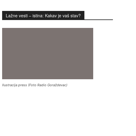
Lažne vesti – istina: Kakav je vaš stav?
Ilustracija press (Foto Radio Goraždevac)