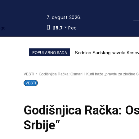
7. avgust 2026.
29.7
Pec
C
Sednica Sudskog saveta Kosova
POPULARNO SADA
VESTI
Godišnjica Račka: Osmani i Kurti traže „pravdu za zločine S
VESTI
Godišnjica Račka: Os
Srbije“