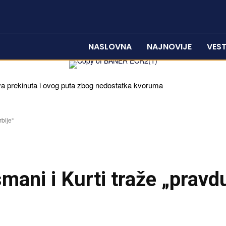
NASLOVNA
NAJNOVIJE
VEST
 prekinuta i ovog puta zbog nedostatka kvoruma
rbije“
mani i Kurti traže „pravd