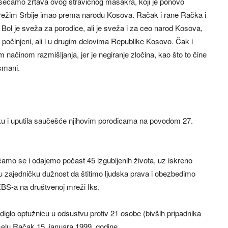
sećamo žrtava ovog stravičnog masakra, koji je ponovo
i režim Srbije imao prema narodu Kosova. Račak i rane Račka i
. Bol je sveža za porodice, ali je sveža i za ceo narod Kosova,
 počinjeni, ali i u drugim delovima Republike Kosovo. Čak i
im načinom razmišljanja, jer je negiranje zločina, kao što to čine
smani.
u i uputila saučešće njihovim porodicama na povodom 27.
o se i odajemo počast 45 izgubljenih života, uz iskreno
 zajedničku dužnost da štitimo ljudska prava i obezbedimo
BS-a na društvenoj mreži Iks.
iglo optužnicu u odsustvu protiv 21 osobe (bivših pripadnika
 selu Račak 15. januara 1999. godine.