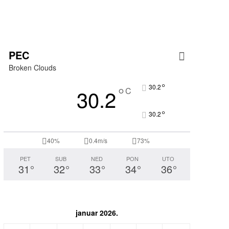
PEC
Broken Clouds
°
°
30.2
30.2
C
°
30.2
40%
0.4m/s
73%
PET
SUB
NED
PON
UTO
31
°
32
°
33
°
34
°
36
°
januar 2026.