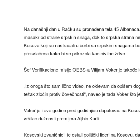
Na današnji dan u Račku su pronađena tela 45 Albanaca. Al
masakr od strane srpskih snaga, dok to srpska strana negi
Kosova koji su nastradali u borbi sa srpskim snagama be
presvlačena kako bi se prikazala kao civilne žrtve.
Šef Verifikacione misije OEBS-a Vilijam Voker je takođ
„Iz onoga što sam lično video, ne oklevam da opišem dog
težak zločin protiv čovečnosti“, naveo je tada Voker što 
Voker je i ove godine pred godišnjicu doputovao na Kosov
vršilac dužnosti premijera Aljbin Kurti.
Kosovski zvaničnici, te ostali politički lideri na Kosovu,