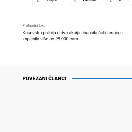
Prethodni tekst
Kosovska policija u dve akcije uhapsila četiri osobe i
zaplenila više od 25.000 evra
POVEZANI ČLANCI