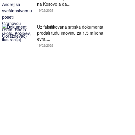
na Kosovo a da...
19/02/2026
Uz falsifikovana srpska dokumenta
prodali tuđu imovinu za 1,5 miliona
evra,...
19/02/2026