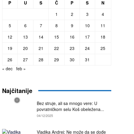
P
U
S
Č
P
S
N
1
2
3
4
5
6
7
8
9
10
11
12
13
14
15
16
17
18
19
20
21
22
23
24
25
26
27
28
29
30
31
« dec
feb »
Najčitanije
Bez struje, ali sa mnogo vere: U
povratničkom selu Koš obeležena...
04/12/2025
Vladika Andrej: Ne može da se dođe