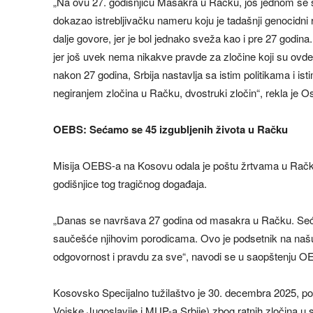
„Na ovu 27. godišnjicu Masakra u Račku, još jednom se 
dokazao istrebljivačku nameru koju je tadašnji genocidn
dalje govore, jer je bol jednako sveža kao i pre 27 godina
jer još uvek nema nikakve pravde za zločine koji su ovde
nakon 27 godina, Srbija nastavlja sa istim politikama i ist
negiranjem zločina u Račku, dvostruki zločin“, rekla je O
OEBS: Sećamo se 45 izgubljenih života u Račku
Misija OEBS-a na Kosovu odala je poštu žrtvama u Račk
godišnjice tog tragičnog događaja.
„Danas se navršava 27 godina od masakra u Račku. Sećam
saučešće njihovim porodicama. Ovo je podsetnik na našu
odgovornost i pravdu za sve“, navodi se u saopštenju OE
Kosovsko Specijalno tužilaštvo je 30. decembra 2025, pod
Vojske Jugoslavije i MUP-a Srbije) zbog ratnih zločina u