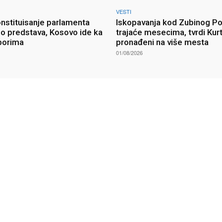
VESTI
onstituisanje parlamenta
Iskopavanja kod Zubinog P
o predstava, Kosovo ide ka
trajaće mesecima, tvrdi Kurt
borima
pronađeni na više mesta
01/08/2026