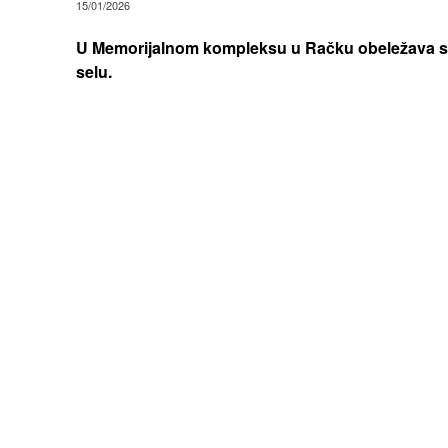
15/01/2026
U Memorijalnom kompleksu u Račku obeležava se
selu.