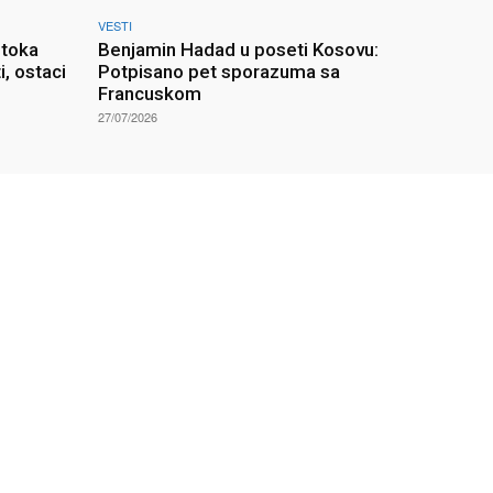
VESTI
otoka
Benjamin Hadad u poseti Kosovu:
i, ostaci
Potpisano pet sporazuma sa
Francuskom
27/07/2026