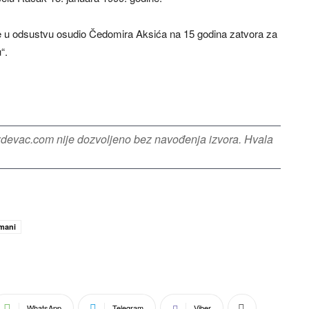
je u odsustvu osudio Čedomira Aksića na 15 godina zatvora za
“.
azdevac.com nije dozvoljeno bez navođenja izvora. Hvala
mani
WhatsApp
Telegram
Viber