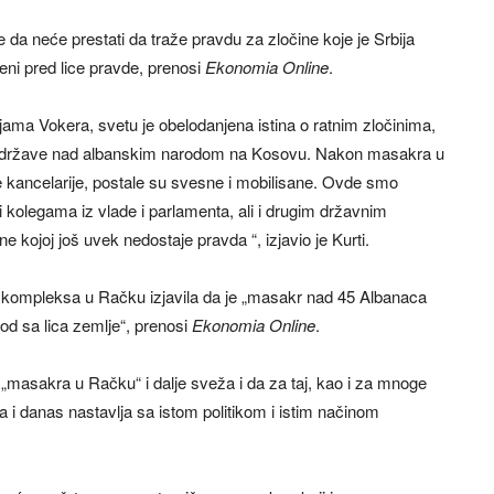
e da neće prestati da traže pravdu za zločine koje je Srbija
eni pred lice pravde, prenosi
Ekonomia Online
.
ama Vokera, svetu je obelodanjena istina o ratnim zločinima,
kao države nad albanskim narodom na Kosovu. Nakon masakra u
kancelarije, postale su svesne i mobilisane. Ovde smo
 i kolegama iz vlade i parlamenta, ali i drugim državnim
 kojoj još uvek nedostaje pravda “, izjavio je Kurti.
kompleksa u Račku izjavila da je „masakr nad 45 Albanaca
arod sa lica zemlje“, prenosi
Ekonomia Online
.
„masakra u Račku“ i dalje sveža i da za taj, kao i za mnoge
ja i danas nastavlja sa istom politikom i istim načinom