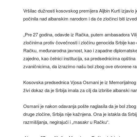
Vršilac dužnosti kosovskog premijera Aljbin Kurti izjavio j
počinila nad albanskim narodom i da će zločinci biti izved
„Pre 27 godina, odavde iz Račka, putem ambasadora Vilij
zločinima protiv čovečnosti i zločinu genocida Srbije 
Račku, međunarodna javnost, kao i zapadne diplomatske 
zajedno, kao čelnici institucija, sa predsednicima opština
zvaničnicima, da izrazimo našu bol zbog ove otvorene rane
Kosovska predsednica Vjosa Osmani je iz Memorijalnog 
živi dokaz da je Srbija imala za cilj da izbriše albanski n
Osmani je nakon odavanja pošte naglasila da je bol zbog 
druge zločine, Srbija nije kažnjena. Ona je istakla da Srbi
razmišljanja, negirajući i „masakr u Račku“.