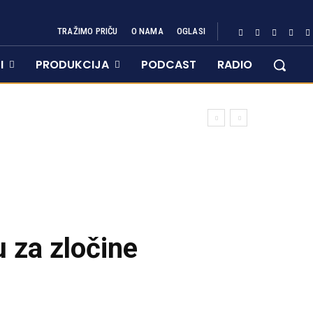
TRAŽIMO PRIČU
O NAMA
OGLASI
I
PRODUKCIJA
PODCAST
RADIO
u za zločine