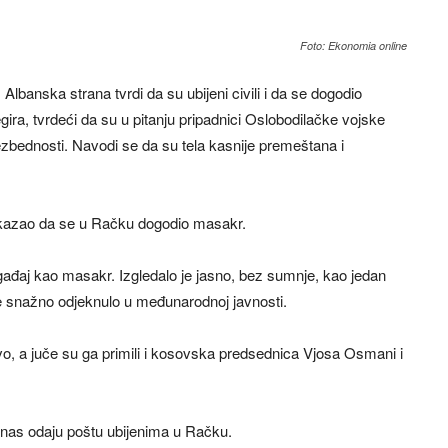
Foto: Ekonomia online
banska strana tvrdi da su ubijeni civili i da se dogodio
ra, tvrdeći da su u pitanju pripadnici Oslobodilačke vojske
zbednosti. Navodi se da su tela kasnije premeštana i
e kazao da se u Račku dogodio masakr.
ađaj kao masakr. Izgledalo je jasno, bez sumnje, kao jedan
je snažno odjeknulo u međunarodnoj javnosti.
o, a juče su ga primili i kosovska predsednica Vjosa Osmani i
 danas odaju poštu ubijenima u Račku.