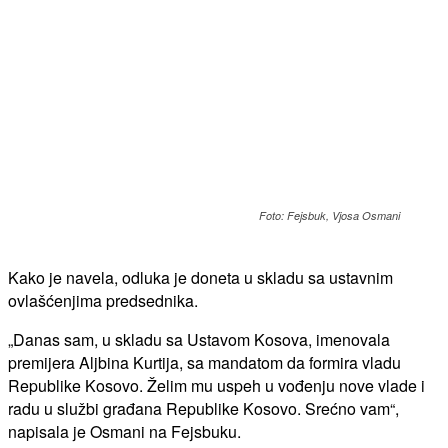
Foto: Fejsbuk, Vjosa Osmani
Kako je navela, odluka je doneta u skladu sa ustavnim
ovlašćenjima predsednika.
„Danas sam, u skladu sa Ustavom Kosova, imenovala
premijera Aljbina Kurtija, sa mandatom da formira vladu
Republike Kosovo. Želim mu uspeh u vođenju nove vlade i
radu u službi građana Republike Kosovo. Srećno vam“,
napisala je Osmani na Fejsbuku.