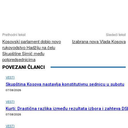
Prethodni tekst
Sledeći tekst
Kosovski parlament dobio novo
Izabrana nova Vlada Kosova
rukovodstvo Hadžiju na čelu
Skupštine Simić među
potpredsednicima
POVEZANI ČLANCI
VESTI
Skupština Kosova nastavlja konstitutivnu sednicu u subotu
07/08/2026
VESTI
Kurti: Drastična razlika između rezultata izbora i zahteva DS
07/08/2026
VESTI