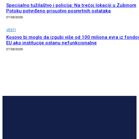
Specijalno tužilaštvo i policija: Na trećoj lokaciji u Zubinom
Potoku potvrđeno prisustvo posmrtnih ostataka
07/08/2026
VESTI
Kosovo bi moglo da izgubi više od 100 miliona evra iz fondo
EU ako institucije ostanu nefunkcionalne
07/08/2026