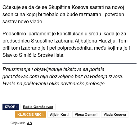
Očekuje se da će se Skupština Kosova sastati na novoj
sednici na kojoj bi trebalo da bude razmatran i potvrđen
sastav nove vlade.
Podsetimo, parlament je konstituisan u sredu, kada je za
predsednicu Skupštine izabrana Aljbuljena Hadžiju. Tom
prilikom izabrano je i pet potpredsednika, među kojima je i
Slavko Simić iz Srpske liste.
Preuzimanje i objavljivanje tekstova sa portala
gorazdevac.com nije dozvoljeno bez navođenja izvora.
Hvala na poštovanju etike novinarske profesije.
IZVOR:
Radio Goraždevac
KLJUČNE REČI:
Aljbin Kurti
Vjosa Osmani
Vlada Kosova
Objavio/la:
J V